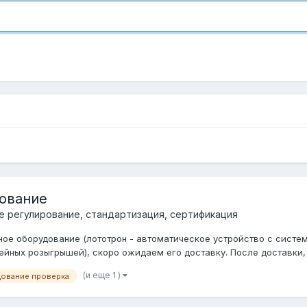
дование
е регулирование, стандартизация, сертификация
ное оборудование (лототрон - автоматическое устройство с сис
ейных розыгрышей), скоро ожидаем его доставку. После доставки, 
(и еще 1 )
дование проверка