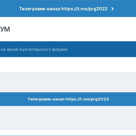
Телеграмм-канал https://t.me/prg2022
РУМ
 на архив Бухгалтерского форума
Телеграмм-канал https://t.me/prg2022