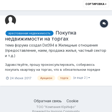
СОРТИРОВКА
Покупка
арестованная недвижимость
недвижимости на торгах
тема форума создал
Dst394
в
Жилищные отношения
(предоставление, наем, продажа жилья, частный сектор
и т.д.)
Здравствуйте, прошу проконсультировать, собираюсь
покупать квартиру на торгах, что в обязательном порядке
нужно знать? Какое время может занять оформление, и
(и еще 2 )
24 Июня 2017
Аукцион
торги
выселение? Можно ли обойтись без юридической помощи?
Обратная связь
Cookie
ТОО "Компания ЮрИнфо"
Powered by Invision Community