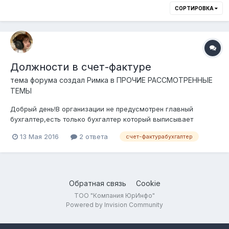
СОРТИРОВКА
Должности в счет-фактуре
тема форума создал
Римка
в
ПРОЧИЕ РАССМОТРЕННЫЕ
ТЕМЫ
Добрый день!В организации не предусмотрен главный
бухгалтер,есть только бухгалтер который выписывает
документы,можем ли мы вместо главного бухгалтера на с/ф
13 Мая 2016
2 ответа
счет-фактурабухгалтер
поставить "бухгалтер" и его фио,ну и соответственно он и
будет ставить подпись.Заранее спасибо!
Обратная связь
Cookie
ТОО "Компания ЮрИнфо"
Powered by Invision Community