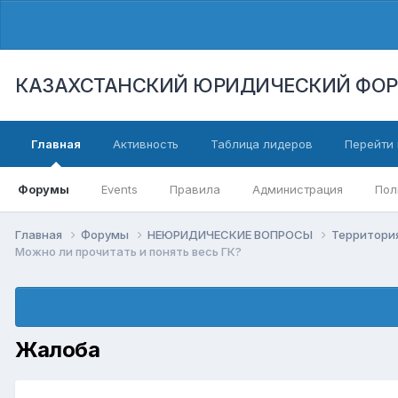
КАЗАХСТАНСКИЙ ЮРИДИЧЕСКИЙ ФО
Главная
Активность
Таблица лидеров
Перейти 
Форумы
Events
Правила
Администрация
Пол
Главная
Форумы
НЕЮРИДИЧЕСКИЕ ВОПРОСЫ
Территори
Можно ли прочитать и понять весь ГК?
Жалоба