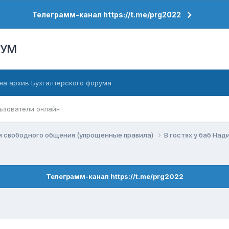
Телеграмм-канал https://t.me/prg2022
РУМ
на архив Бухгалтерского форума
ьзователи онлайн
я свободного общения (упрощенные правила)
В гостях у баб Над
Телеграмм-канал https://t.me/prg2022