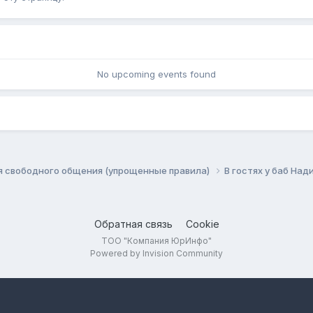
No upcoming events found
я свободного общения (упрощенные правила)
В гостях у баб Над
Обратная связь
Cookie
ТОО "Компания ЮрИнфо"
Powered by Invision Community