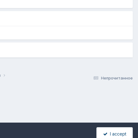
и
Непрочитанное
I accept