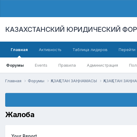
КАЗАХСТАНСКИЙ ЮРИДИЧЕСКИЙ ФО
Главная
Активность
Таблица лидеров
Перейти 
Форумы
Events
Правила
Администрация
Пол
Главная
Форумы
ҚАЗАҚСТАН ЗАҢНАМАСЫ
ҚАЗАҚСТАН ЗАҢ
Жалоба
Your Report