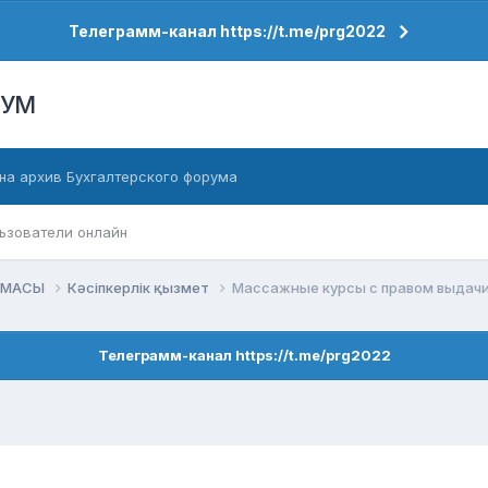
Телеграмм-канал https://t.me/prg2022
РУМ
на архив Бухгалтерского форума
ьзователи онлайн
НАМАСЫ
Кәсіпкерлік қызмет
Массажные курсы с правом выдач
Телеграмм-канал https://t.me/prg2022