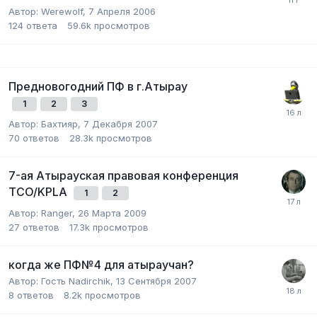
Автор:
Werewolf
,
7 Апреля 2006
124
ответа
59.6k
просмотров
Предновогодний ПФ в г.Атырау
1
2
3
Автор:
Бахтияр
,
7 Декабря 2007
70
ответов
28.3k
просмотров
7-ая Атырауская правовая конференция
TCO/KPLA
1
2
Автор:
Ranger
,
26 Марта 2009
27
ответов
17.3k
просмотров
когда же ПФ№4 для атыраучан?
Автор:
Гость Nadirchik
,
13 Сентября 2007
8
ответов
8.2k
просмотров