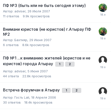
ПФ №3 (быть или не быть сегодня этому)
Автор:
adviser
,
26 Июля 2007
11
ответов
9.9k
просмотров
Внимани юристов (не юристов) г.Атырау ПФ
№2
Автор:
Бахтияр
,
29 Июня 2007
6
ответов
8.6k
просмотров
ПФ №1 ...к вниманию жителей (юристов и не
юристов) города Атырау
1
2
Автор:
adviser
,
5 Июня 2007
44
ответа
22.8k
просмотров
Встреча форумчан в Атырау
1
2
Автор:
Гость Lali
,
18 Апреля 2006
30
ответов
18.4k
просмотров