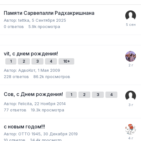
Памяти Сарвепалли Радхакришнана
Автор:
tettka
,
5 Сентября 2025
0
ответов
5.9k
просмотра
vit, с днем рождения!
1
2
3
4
10
Автор:
АдвоКот
,
1 Мая 2009
228
ответов
86.2k
просмотров
Сов, с Днем рождения!
1
2
3
4
Автор:
Felicita
,
22 Ноября 2014
77
ответов
19.3k
просмотра
с новым годом!!!
Автор:
ОТТО 1945
,
30 Декабря 2019
10
ответов
24.4k
просмотр