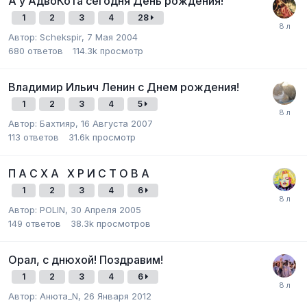
А у АдвоКота сегодня День рождения!
1
2
3
4
28
Автор:
Schekspir
,
7 Мая 2004
680
ответов
114.3k
просмотр
Владимир Ильич Ленин с Днем рождения!
1
2
3
4
5
Автор:
Бахтияр
,
16 Августа 2007
113
ответов
31.6k
просмотр
П А С Х А Х Р И С Т О В А
1
2
3
4
6
Автор:
POLIN
,
30 Апреля 2005
149
ответов
38.3k
просмотров
Орал, с днюхой! Поздравим!
1
2
3
4
6
Автор:
Анюта_N
,
26 Января 2012