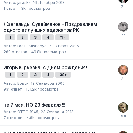
Автор:
jaraskz
,
16 Декабря 2018
1
ответ
3k
просмотров
Жангельды Сулейманов - Поздравляем
одного из лучших адвокатов РК!
1
2
3
4
11
Автор:
Гость Mishanya
,
7 Октября 2006
260
ответов
49.8k
просмотров
Игорь Юрьевич, с Днем рождения!
1
2
3
4
38
Автор:
Вовун
,
19 Сентября 2003
931
ответ
151.2k
просмотра
не 7 мая, НО 23 февраля!!!
Автор:
ОТТО 1945
,
23 Февраля 2018
7
ответов
4.8k
просмотров