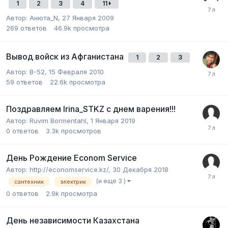
1
2
3
4
11
Автор:
Анюта_N
,
27 Января 2009
269
ответов
46.9k
просмотра
Вывод войск из Афганистана
1
2
3
Автор:
B-52
,
15 Февраля 2010
59
ответов
22.6k
просмотра
Поздравляем Irina_STKZ с днем варения!!!
Автор:
Ruvim Bormentahl
,
1 Января 2019
0
ответов
3.3k
просмотров
День Рождение Econom Service
Автор:
http://economservice.kz/
,
30 Декабря 2018
(и еще 3 )
сантехник
электрик
0
ответов
2.9k
просмотра
День независимости Казахстана