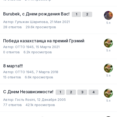
Burubek, с Днем рождения Вас!
1
2
Автор:
Гульжан Шарипова
,
21 Мая 2021
28
ответов
29.6k
просмотров
Победа казахстанца на премий Грэмий
Автор:
ОТТО 1945
,
15 Марта 2021
0
ответов
6.2k
просмотров
8 марта!!!
Автор:
ОТТО 1945
,
7 Марта 2018
15
ответов
6.6k
просмотров
С Днем Независимости!
1
2
3
4
Автор:
Гость Rosini
,
12 Декабря 2005
77
ответов
42.1k
просмотров