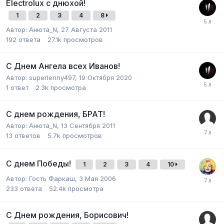
Electrolux с днюхой!
1
2
3
4
8
Автор:
Анюта_N
,
27 Августа 2011
192
ответа
27.1k
просмотров
С Днем Ангела всех Иванов!
Автор:
superlenny497
,
19 Октября 2020
1
ответ
2.3k
просмотра
С днем рождения, БРАТ!
Автор:
Анюта_N
,
13 Сентября 2011
13
ответов
5.7k
просмотров
С днем Победы!
1
2
3
4
10
Автор:
Гость Фаркаш
,
3 Мая 2006
233
ответа
52.4k
просмотра
С Днем рождения, Борисович!