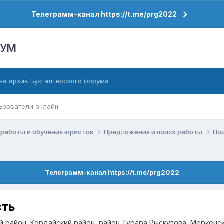
Телеграмм-канал https://t.me/prg2022
РУМ
на архив Бухгалтерского форума
ьзователи онлайн
работы и обучения юристов
Предложения и поиск работы
По
Телеграмм-канал https://t.me/prg2022
сть
ий район, Кордайский район, район Турара Рыскулова, Меркенс