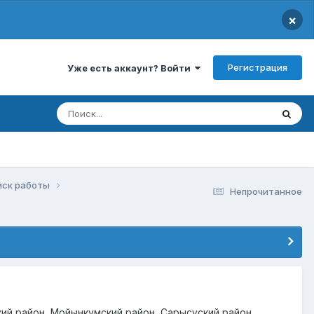
×
Регистрация
Уже есть аккаунт? Войти
иск работы
Непрочитанное
кий район, Мойынкумский район, Сарысуский район,