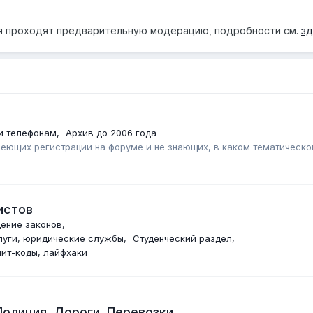
ия проходят предварительную модерацию, подробности см.
зд
и телефонам
Архив до 2006 года
меющих регистрации на форуме и не знающих, в каком тематическ
истов
ение законов
луги, юридические службы
Студенческий раздел
ит-коды, лайфхаки
олиция. Дороги. Перевозки