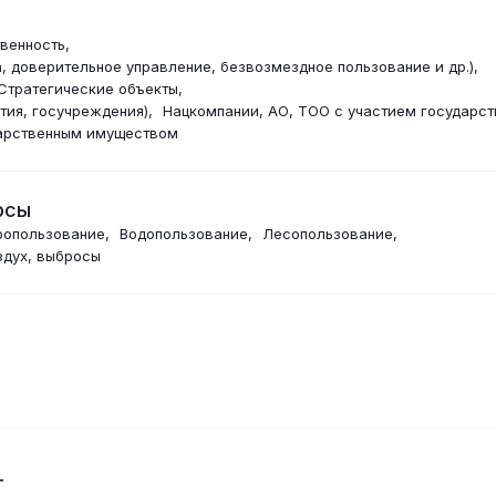
венность
, доверительное управление, безвозмездное пользование и др.)
Стратегические объекты
тия, госучреждения)
Нацкомпании, АО, ТОО с участием государст
дарственным имуществом
рсы
ропользование
Водопользование
Лесопользование
дух, выбросы
т