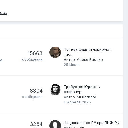
есь
Почему суды игнорируют
15663
пис…
сообщения
Автор:
Асеке Басеке
ом
25 Июля
Требуется Юрист в
8304
Акционер…
сообщения
Автор:
Mr.Bernard
4 Апреля 2025
Национальное ВУ при ВНЖ РК
3264
Автор:
Сов