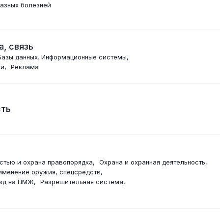
лазных болезней
, связь
Базы данных. Информационные системы
ии
Реклама
сть
остью и охрана правопорядка
Охрана и охранная деятельность
именение оружия, спецсредств
езд на ПМЖ
Разрешительная система