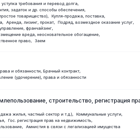
, уступка требования и перевод долга
нтия, задаток и др. способы обеспечения
простое товарищество)
Купля-продажа, поставка
а
Аренда, лизинг, прокат
Подряд, возмездное оказание услуг
управление, франчайзинг
озмещение вреда, неосновательное обогащение
твенное право
Заем
ава и обязанности, Брачный контракт
вление (удочерение), права и обязанности
лепользование, строительство, регистрация пра
ажа жилья, частный сектор и т.д.)
Коммунальные услуги
ья
Гос. регистрация прав на недвижимость
льзование
Амнистия в связи с легализацией имущества