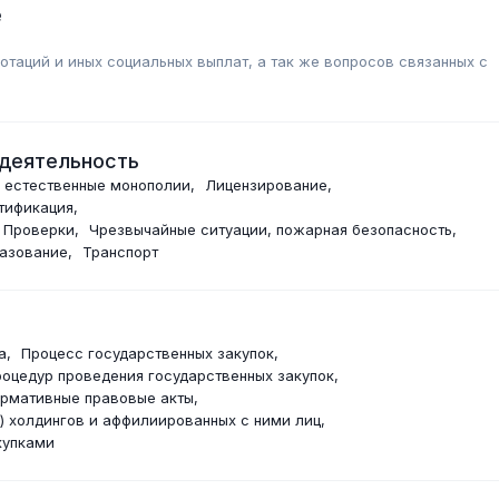
е
таций и иных социальных выплат, а так же вопросов связанных с
 деятельность
, естественные монополии
Лицензирование
ртификация
. Проверки
Чрезвычайные ситуации, пожарная безопасность
разование
Транспорт
а
Процесс государственных закупок
роцедур проведения государственных закупок
рмативные правовые акты
) холдингов и аффилиированных с ними лиц
купками