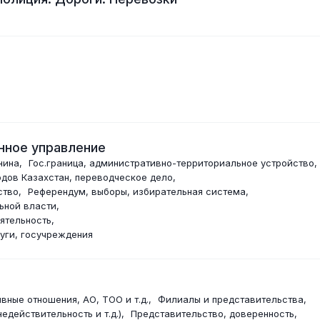
нное управление
нина
Гос.граница, административно-территориальное устройство
одов Казахстан, переводческое дело
ство
Референдум, выборы, избирательная система
ьной власти
ятельность
уги, госучреждения
вные отношения, АО, ТОО и т.д.
Филиалы и представительства
едействительность и т.д.)
Представительство, доверенность