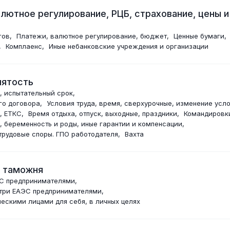
лютное регулирование, РЦБ, страхование, цены и
гов
Платежи, валютное регулирование, бюджет
Ценные бумаги
Комплаенс
Иные небанковские учреждения и организации
нятость
, испытательный срок
го договора
Условия труда, время, сверхурочные, изменение усл
, ЕТКС
Время отдыха, отпуск, выходные, праздники
Командировк
, беременность и роды, иные гарантии и компенсации
трудовые споры. ГПО работодателя
Вахта
и таможня
ЭС предпринимателями
утри ЕАЭС предпринимателями
ескими лицами для себя, в личных целях