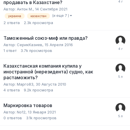
продавать в Казахстане?
Автор:
Антон М.
,
14 Сентября 2021
(и еще 7 )
украина
казахстан
2
ответа
2.3k
просмотра
Таможенный союз-миф или правда?
Автор:
СерикКазиев
,
15 Апреля 2016
1
ответ
3.7k
просмотров
Казахстанская компания купила у
иностранной (нерезидента) судно, как
растаможить?
Автор:
Марго83
,
30 Августа 2010
4
ответа
9.2k
просмотра
Маркировка товаров
Автор:
No12
,
13 Января 2021
0
ответов
3.1k
просмотров