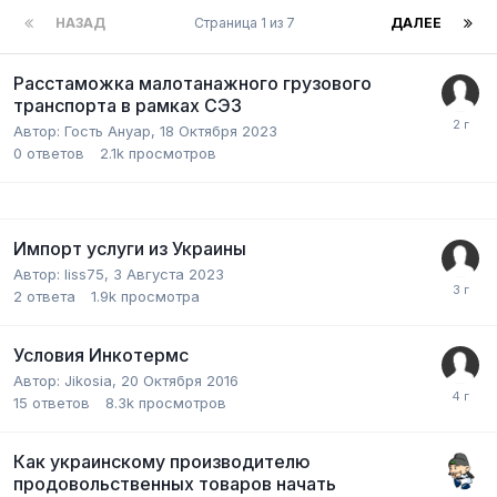
НАЗАД
Страница 1 из 7
ДАЛЕЕ
Расстаможка малотанажного грузового
транспорта в рамках СЭЗ
Автор:
Гость Ануар
,
18 Октября 2023
0
ответов
2.1k
просмотров
Импорт услуги из Украины
Автор:
liss75
,
3 Августа 2023
2
ответа
1.9k
просмотра
Условия Инкотермс
Автор:
Jikosia
,
20 Октября 2016
15
ответов
8.3k
просмотров
Как украинскому производителю
продовольственных товаров начать