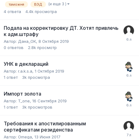
(и еще 3 )
таможня
ВЭД
4
ответа
4.4k
просмотра
Подала на корректировку ДТ. Хотят привлечь
к адм.штрафу
Автор:
Дана_ОК
,
8 Октября 2019
0
ответов
2.8k
просмотр
УНК в деклараций
Автор:
r.a.k.s.a
,
1 Октября 2019
1
ответ
3k
просмотра
Импорт золота
Автор:
T_one
,
16 Сентября 2019
1
ответ
3k
просмотров
Требования к апостилированным
сертификатам резиденства
Автор:
Omega
,
13 Июня 2017