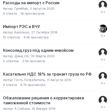
Расходы на импорт с России
Автор:
ГуляМай
,
3 Августа 2020
4
ответа
3k
просмотров
Импорт РЭС и ВЧУ
Автор:
Ramzesio
,
27 Октября 2016
15
ответов
9.4k
просмотра
Консолид.груз под одним инвойсом
Автор:
Дана_ОК
,
30 Марта 2020
0
ответов
2.5k
просмотр
Касательно НДС 18% за транзит груза по РФ
Автор:
Гость Потребитель
,
11 Августа 2010
4
ответа
8.7k
просмотра
Обжалование решения о корректировке
таможенной стоимости
Автор:
А Сабина
,
16 Января 2019