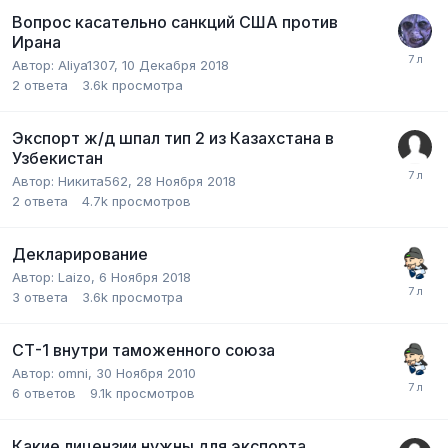
Вопрос касательно санкций США против
Ирана
Автор:
Aliya1307
,
10 Декабря 2018
2
ответа
3.6k
просмотра
Экспорт ж/д шпал тип 2 из Казахстана в
Узбекистан
Автор:
Никита562
,
28 Ноября 2018
2
ответа
4.7k
просмотров
Декларирование
Автор:
Laizo
,
6 Ноября 2018
3
ответа
3.6k
просмотра
СТ-1 внутри таможенного союза
Автор:
omni
,
30 Ноября 2010
6
ответов
9.1k
просмотров
Какие лицензии нужны для экспорта