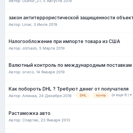
Автор:
Gulnur_27
,
5 Августа 2019
закон антитеррористической защищенности объект
Автор:
Linar
,
3 Июля 2019
Налогообложение при импорте товара из США
Автор:
olzhasb
,
5 Марта 2019
Валютный контроль по международным поставкам
Автор:
orvico
,
14 Января 2019
Как побороть DHL ? Требуют денег от получателя
(и еще 8 )
Автор:
Алинаа
,
24 Декабря 2018
DHL
почта
Растаможка авто
Автор:
Спартак
,
23 Января 2013