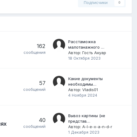
Подписчики
0
Расстаможка
162
малотанажного …
сообщения
Автор: Гость Ануар
18 Октября 2023
Какие документы
57
необходимы…
сообщений
Автор:
Vladis01
4 Ноября 2024
Вывоз картины (не
40
представ…
лях
сообщений
Автор:
A-l-e-x-a-n-d-r
1 Декабря 2023