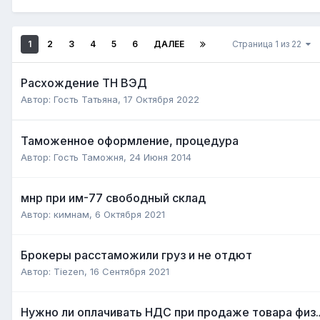
1
2
3
4
5
6
ДАЛЕЕ
Страница 1 из 22
Расхождение ТН ВЭД
Автор:
Гость Татьяна
,
17 Октября 2022
Таможенное оформление, процедура
Автор:
Гость Таможня
,
24 Июня 2014
мнр при им-77 свободный склад
Автор:
кимнам
,
6 Октября 2021
Брокеры расстаможили груз и не отдют
Автор:
Tiezen
,
16 Сентября 2021
Нужно ли оплачивать НДС при продаже товара физ.