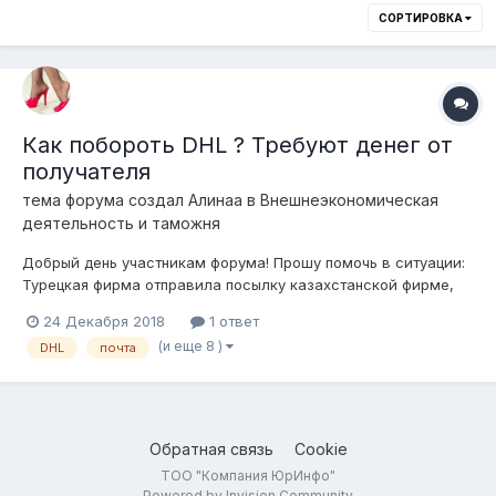
СОРТИРОВКА
Как побороть DHL ? Требуют денег от
получателя
тема форума создал
Алинаа
в
Внешнеэкономическая
деятельность и таможня
Добрый день участникам форума! Прошу помочь в ситуации:
Турецкая фирма отправила посылку казахстанской фирме,
каталог продукции, стоимостью 1 ЕВРО, вес 200 гр. DHL
24 Декабря 2018
1 ответ
сообщает получателю, что посылка поступила и ее надо
(и еще 8 )
DHL
почта
растамаживать, понятно, что пошлины нет, но предлагают
два варианта: 1) 1...
Обратная связь
Cookie
ТОО "Компания ЮрИнфо"
Powered by Invision Community