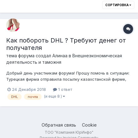
СОРТИРОВКА
Как побороть DHL ? Требуют денег от
получателя
тема форума создал
Алинаа
в
Внешнеэкономическая
деятельность и таможня
Добрый день участникам форума! Прошу помочь в ситуации:
Турецкая фирма отправила посылку казахстанской фирме,
каталог продукции, стоимостью 1 ЕВРО, вес 200 гр. DHL
24 Декабря 2018
1 ответ
сообщает получателю, что посылка поступила и ее надо
(и еще 8 )
DHL
почта
растамаживать, понятно, что пошлины нет, но предлагают
два варианта: 1) 1...
Обратная связь
Cookie
ТОО "Компания ЮрИнфо"
Powered by Invision Community