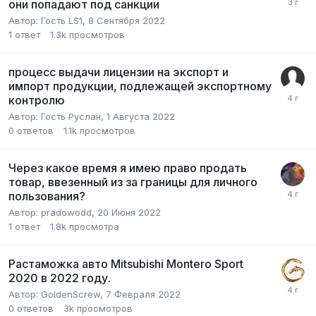
они попадают под санкции
Автор:
Гость LS1
,
8 Сентября 2022
1
ответ
1.3k
просмотров
процесс выдачи лицензии на экспорт и
импорт продукции, подлежащей экспортному
контролю
Автор:
Гость Руслан
,
1 Августа 2022
0
ответов
1.1k
просмотров
Через какое время я имею право продать
товар, ввезенный из за границы для личного
пользования?
Автор:
pradowodd
,
20 Июня 2022
1
ответ
1.8k
просмотра
Растаможка авто Mitsubishi Montero Sport
2020 в 2022 году.
Автор:
GoldenScrew
,
7 Февраля 2022
0
ответов
3k
просмотров