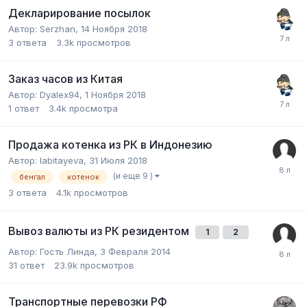
Декларирование посылок
Автор:
Serzhan
,
14 Ноября 2018
3
ответа
3.3k
просмотров
Заказ часов из Китая
Автор:
Dyalex94
,
1 Ноября 2018
1
ответ
3.4k
просмотра
Продажа котенка из РК в Индонезию
Автор:
labitayeva
,
31 Июля 2018
(и еще 9 )
бенгал
котенок
3
ответа
4.1k
просмотров
Вывоз валюты из РК резидентом
1
2
Автор:
Гость Линда
,
3 Февраля 2014
31
ответ
23.9k
просмотров
Транспортные перевозки РФ