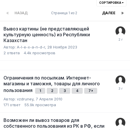
СОРТИРОВКА
НАЗАД
Страница 1 из 2
ДАЛЕЕ
Вывоз картины (не представляющей
культурную ценность) из Республики
Казахстан
Автор:
A-l-e-x-a-n-d-r
,
28 Ноября 2023
2
ответа
4.4k
просмотров
Ограничения по посылкам. Интернет-
магазины и таможня, товары для личного
пользования
1
2
3
4
7
Автор:
vzdruney
,
7 Апреля 2010
171
ответ
55.9k
просмотра
Возможен ли вывоз товаров для
собственного пользования из РК в РФ, если