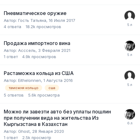
Пневматическое оружие
Автор:
Гость Татьяна
,
16 Июля 2017
4
ответа
18.2k
просмотров
Продажа импортного вина
Автор:
Асссель
,
3 Февраля 2021
1
ответ
4.9k
просмотров
Растаможка кольца из США
Автор:
Eithelonnen
,
1 Августа 2016
таможня кольцо
сша
5
ответов
5.6k
просмотра
Можно ли завезти авто без уплаты пошлин
при получении вида на жительства Из
Кыргызстана в Казахстан
Автор:
Ghost
,
28 Января 2020
1
ответ
2.5k
просмотр