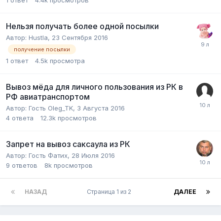
1
ответ
4.4k
просмотров
Нельзя получать более одной посылки
Автор:
Hustla
,
23 Сентября 2016
получение посылки
1
ответ
4.5k
просмотра
Вывоз мёда для личного пользования из РК в
РФ авиатранспортом
Автор:
Гость Oleg_TK
,
3 Августа 2016
4
ответа
12.3k
просмотров
Запрет на вывоз саксаула из РК
Автор:
Гость Фатих
,
28 Июля 2016
9
ответов
8k
просмотров
НАЗАД
Страница 1 из 2
ДАЛЕЕ