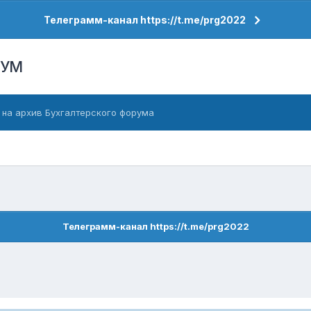
Телеграмм-канал https://t.me/prg2022
РУМ
 на архив Бухгалтерского форума
Телеграмм-канал https://t.me/prg2022