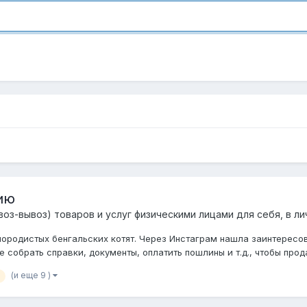
ию
оз-вывоз) товаров и услуг физическими лицами для себя, в ли
родистых бенгальских котят. Через Инстаграм нашла заинтересова
 собрать справки, документы, оплатить пошлины и т.д., чтобы прода
(и еще 9 )