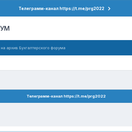
Телеграмм-канал https://t.me/prg2022
РУМ
 на архив Бухгалтерского форума
Телеграмм-канал https://t.me/prg2022