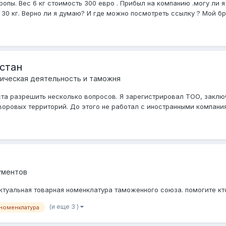
ропы. Вес 6 кг стоимость 300 евро . Прибыл на компанию .могу ли
 кг. Верно ли я думаю? И где можно посмотреть ссылку ? Мой бро
стан
ическая деятельность и таможня
ста разрешить несколько вопросов. Я зарегистрировал ТОО, закл
воровых территорий. До этого не работал с иностранными компаниям
ументов
актуальная товарная номенклатура таможенного союза. помогите кт
(и еще 3 )
 номенклатура