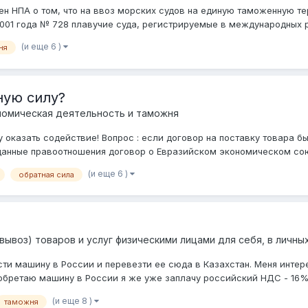
ен НПА о том, что на ввоз морских судов на единую таможенную 
2001 года № 728 плавучие суда, регистрируемые в международных р
(и еще 6 )
ня
ную силу?
омическая деятельность и таможня
 оказать содействие! Вопрос : если договор на поставку товара бы
данные правоотношения договор о Евразийском экономическом союз
(и еще 6 )
обратная сила
ывоз) товаров и услуг физическими лицами для себя, в личны
ти машину в России и перевезти ее сюда в Казахстан. Меня интер
иобретаю машину в России я же уже заплачу российский НДС - 16%. 
(и еще 8 )
таможня