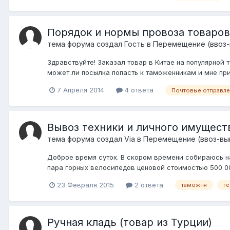
Порядок и нормы провоза товаров
тема форума создал Гость в
Перемещение (ввоз-в
Здравствуйте! Заказал товар в Китае на популярной 
может ли посылка попасть к таможенникам и мне при
7 Апреля 2014
4 ответа
Почтовые отправле
Вывоз техники и личного имуществ
тема форума создал
Via
в
Перемещение (ввоз-выв
Доброе время суток. В скором времени собираюсь на
пара горных велосипедов ценовой стоимостью 500 000 
23 Февраля 2015
2 ответа
таможня
г
Ручная кладь (товар из Турции)