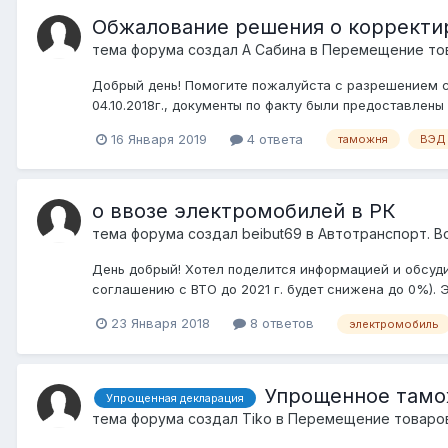
Обжалование решения о корректи
тема форума создал
А Сабина
в
Перемещение тов
Добрый день! Помогите пожалуйста с разрешением с
04.10.2018г., документы по факту были предоставлены 0
16 Января 2019
4 ответа
таможня
ВЭД
о ввозе электромобилей в РК
тема форума создал
beibut69
в
Автотранспорт. В
День добрый! Хотел поделится информацией и обсудит
соглашению с ВТО до 2021 г. будет снижена до 0%). 
23 Января 2018
8 ответов
электромобиль
Упрощенное тамо
Упрощенная декларация
тема форума создал
Tiko
в
Перемещение товаров