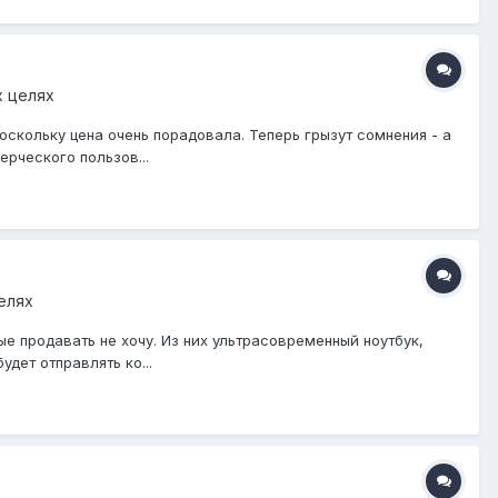
х целях
оскольку цена очень порадовала. Теперь грызут сомнения - а
рческого пользов...
елях
е продавать не хочу. Из них ультрасовременный ноутбук,
дет отправлять ко...