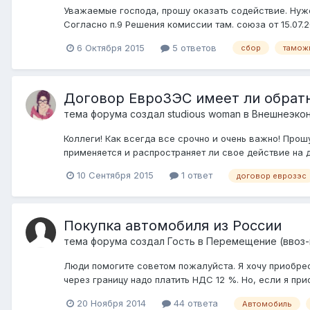
Уважаемые господа, прошу оказать содействие. Нуж
Согласно п.9 Решения комиссии там. союза от 15.07.
6 Октября 2015
5 ответов
сбор
тамож
Договор ЕвроЗЭС имеет ли обрат
тема форума создал
studious woman
в
Внешнеэкон
Коллеги! Как всегда все срочно и очень важно! Прошу
применяется и распространяет ли свое действие на 
10 Сентября 2015
1 ответ
договор еврозэс
Покупка автомобиля из России
тема форума создал Гость в
Перемещение (ввоз-в
Люди помогите советом пожалуйста. Я хочу приобрес
через границу надо платить НДС 12 %. Но, если я пр
20 Ноября 2014
44 ответа
Автомобиль