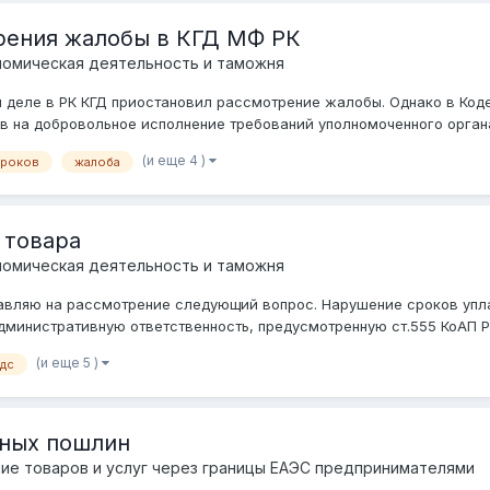
рения жалобы в КГД МФ РК
омическая деятельность и таможня
ом деле в РК КГД приостановил рассмотрение жалобы. Однако в Код
в на добровольное исполнение требований уполномоченного органа
(и еще 4 )
сроков
жалоба
 товара
омическая деятельность и таможня
авляю на рассмотрение следующий вопрос. Нарушение сроков упла
министративную ответственность, предусмотренную ст.555 КоАП РК
(и еще 5 )
дс
нных пошлин
е товаров и услуг через границы ЕАЭС предпринимателями