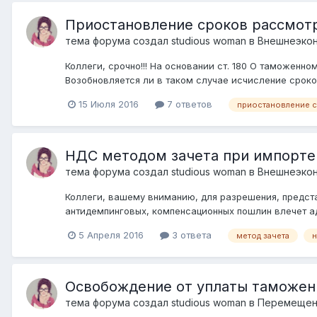
Приостановление сроков рассмот
тема форума создал
studious woman
в
Внешнеэкон
Коллеги, срочно!!! На основании ст. 180 О таможенн
Возобновляется ли в таком случае исчисление сроко
15 Июля 2016
7 ответов
приостановление 
НДС методом зачета при импорте
тема форума создал
studious woman
в
Внешнеэкон
Коллеги, вашему вниманию, для разрешения, предст
антидемпинговых, компенсационных пошлин влечет ад
5 Апреля 2016
3 ответа
метод зачета
н
Освобождение от уплаты таможе
тема форума создал
studious woman
в
Перемещени