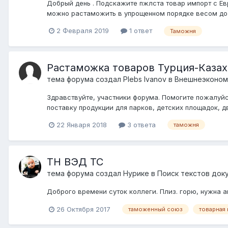
Добрый день . Подскажите пжлста товар импорт с Ев
можно растаможить в упрощенном порядке весом до 30
2 Февраля 2019
1 ответ
Таможня
Растаможка товаров Турция-Казах
тема форума создал
Plebs Ivanov
в
Внешнеэконом
Здравствуйте, участники форума. Помогите пожалуй
поставку продукции для парков, детских площадок, д
22 Января 2018
3 ответа
таможня
ТН ВЭД ТС
тема форума создал
Нурике
в
Поиск текстов док
Доброго времени суток коллеги. Плиз. горю, нужна 
26 Октября 2017
таможенный союз
товарная