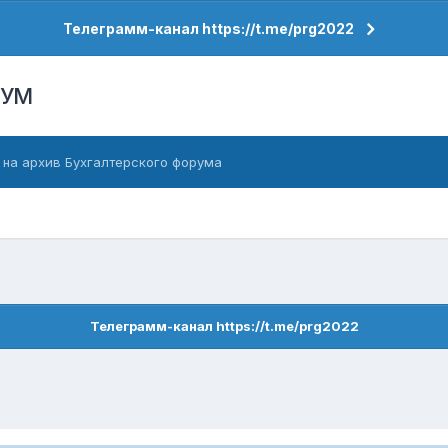
Телеграмм-канал https://t.me/prg2022
РУМ
 на архив Бухгалтерского форума
Телеграмм-канал https://t.me/prg2022