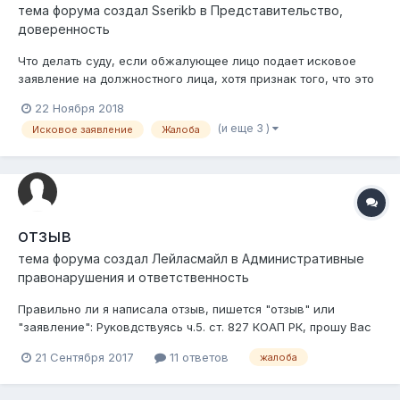
тема форума создал
Sserikb
в
Представительство,
доверенность
Что делать суду, если обжалующее лицо подает исковое
заявление на должностного лица, хотя признак того, что это
является исковое заявление отражен лишь в названии
22 Ноября 2018
заявления, а из текста заявления и требования
(и еще 3 )
Исковое заявление
Жалоба
обжалующего лица - это жалоба? И на чем основываются
действия суда?
отзыв
тема форума создал
Лейласмайл
в
Административные
правонарушения и ответственность
Правильно ли я написала отзыв, пишется "отзыв" или
"заявление": Руковдствуясь ч.5. ст. 827 КОАП РК, прошу Вас
отозвать мою жалобу на постановление по делу об
21 Сентября 2017
11 ответов
жалоба
административном правонарушении ХХХ г. №0000 от777777
года. Причину указывать обязательно?