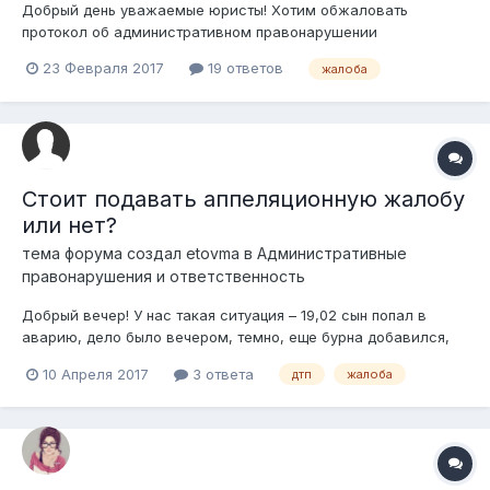
Добрый день уважаемые юристы! Хотим обжаловать
протокол об административном правонарушении
составленный департаментом по экологии согласно статье
23 Февраля 2017
19 ответов
жалоба
333 части 1 КОАП. Статья 333. Выпуск в эксплуатацию
транспортных и других передвижных средств с превышением
нормативов содержания загрязняющих вещест...
Стоит подавать аппеляционную жалобу
или нет?
тема форума создал
etovma
в
Административные
правонарушения и ответственность
Добрый вечер! У нас такая ситуация – 19,02 сын попал в
аварию, дело было вечером, темно, еще бурна добавился,
вообщем видимость была плохая, а также и дорогу,
10 Апреля 2017
3 ответа
дтп
жалоба
разметку. Приехали гаишни, потом еще одни, так мы поняли
что второй водитель имеет хороший родственников. Итог,
схема неправильная, сын под...