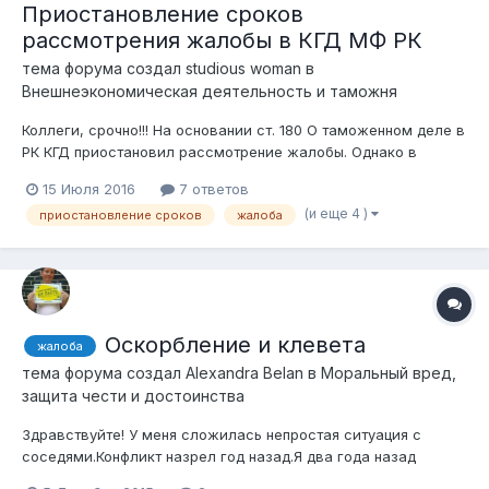
Приостановление сроков
рассмотрения жалобы в КГД МФ РК
тема форума создал
studious woman
в
Внешнеэкономическая деятельность и таможня
Коллеги, срочно!!! На основании ст. 180 О таможенном деле в
РК КГД приостановил рассмотрение жалобы. Однако в
Кодексе не указано какие это несет за собой последствия?
15 Июля 2016
7 ответов
Возобновляется ли в таком случае исчисление сроков на
(и еще 4 )
приостановление сроков
жалоба
добровольное исполнение требований уполномоченного
органа, вынесшего...
Оскорбление и клевета
жалоба
тема форума создал
Alexandra Belan
в
Моральный вред,
защита чести и достоинства
Здравствуйте! У меня сложилась непростая ситуация с
соседями.Конфликт назрел год назад.Я два года назад
овдовела и вышла замуж второй раз,от первого брака трое