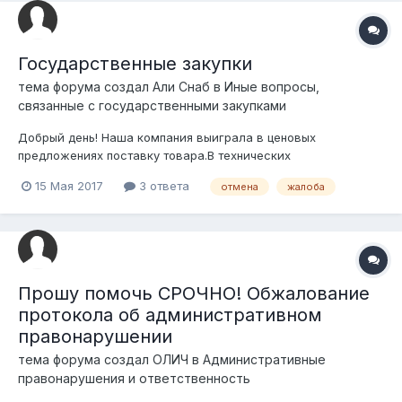
Государственные закупки
тема форума создал
Али Снаб
в
Иные вопросы,
связанные с государственными закупками
Добрый день! Наша компания выиграла в ценовых
предложениях поставку товара.В технических
характеристиках был указан коробка с двух сторон
15 Мая 2017
3 ответа
отмена
жалоба
ламинирован.В данном случае нас подвел поставщик наш
оказалось данный контейнер который нам предложил не
ламинирован. После мы уже искали именно ламинированный
ко...
Прошу помочь СРОЧНО! Обжалование
протокола об административном
правонарушении
тема форума создал
ОЛИЧ
в
Административные
правонарушения и ответственность