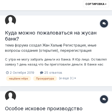
СОРТИРОВКА
Куда можно пожаловаться на жусан
банк?
тема форума создал
Жан Халық
в
Регистрация, иные
вопросы создания (открытия), перерегистрация
С утра не могу забрать деньги из банка. Я Юр лицо. Оставлял
заявку 1 день назад что бы приготовили деньги. В банке нас
футболят то туда то в другое отделение. Мол у них не
2 Октября 2019
25 ответов
осталось денег на кассе. И ещё делают одолжение.
(и еще 3 )
нацбанк нбрк
Прокуратура
Подскажите пожалуйста, куда звонить? С кем говорить? Это
беспредел
Особое исковое производство