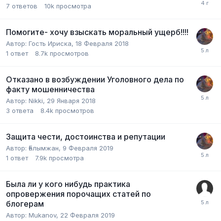
7
ответов
10k
просмотра
Помогите- хочу взыскать моральный ущерб!!!!
Автор:
Гость Ириска
,
18 Февраля 2018
1
ответ
8.7k
просмотров
Отказано в возбуждении Уголовного дела по
факту мошенничества
Автор:
Nikki
,
29 Января 2018
3
ответа
8.4k
просмотров
Защита чести, достоинства и репутации
Автор:
Ғалымжан
,
9 Февраля 2019
1
ответ
7.9k
просмотра
Была ли у кого нибудь практика
опровержения порочащих статей по
блогерам
Автор:
Mukanov
,
22 Февраля 2019