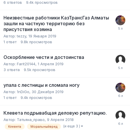
6
ответов
9.4k
просмотров
Неизвестные работники КазТрансГаз Алматы
зашли на частную территорию без
присутствия хозяина
Автор:
tezzy
,
19 Января 2019
1
ответ
9.8k
просмотров
Оскорбление чести и достоинства
Автор:
Farit20144
,
1 Апреля 2019
3
ответа
9.5k
просмотров
упала с лестницы и сломала ногу
Автор:
1nDiGo
,
30 Декабря 2019
1
ответ
9.4k
просмотров
Клевета подрывабщая деловую репутацию.
Автор:
Татьяна_право
,
9 Апреля 2018
(и еще 3 )
Клевета
Моральныйвред