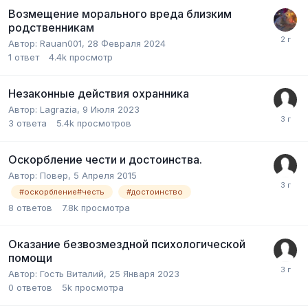
Возмещение морального вреда близким
родственникам
Автор:
Rauan001
,
28 Февраля 2024
1
ответ
4.4k
просмотр
Незаконные действия охранника
Автор:
Lagrazia
,
9 Июля 2023
3
ответа
5.4k
просмотров
Оскорбление чести и достоинства.
Автор:
Повер
,
5 Апреля 2015
#оскорбление#честь
#достоинство
8
ответов
7.8k
просмотра
Оказание безвозмездной психологической
помощи
Автор:
Гость Виталий
,
25 Января 2023
0
ответов
5k
просмотра