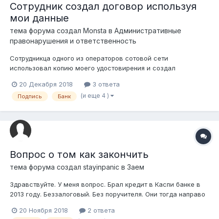
Сотрудник создал договор используя
мои данные
тема форума создал
Monsta
в
Административные
правонарушения и ответственность
Сотрудникца одного из операторов сотовой сети
использовал копию моего удостовирения и создал
заявление-обязательство на открытие счета и
20 Декабря 2018
3 ответа
международной платежной карты в банке. Зарегестрировала
(и еще 4 )
Подпись
Банк
мобильный номер на мое имя, заполнила документ банка и
росписалась от моего имени самостоятельно. Получила...
Вопрос о том как закончить
тема форума создал
stayinpanic
в
Заем
Здравствуйте. У меня вопрос. Брал кредит в Каспи банке в
2013 году. Беззалоговый. Без поручителя. Они тогда направо
и налево раздавали их. Выплачивал. Потом не смог.
20 Ноября 2018
2 ответа
Рефинансировал. Пытался. Но снова не смог. В итоге у меня