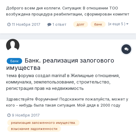
Доброго всем дня коллеги. Ситуация: В отношении ТОО
возбуждена процедура реабилитации, сформирован комитет
кредиторов, реестр требований и все прочие что должно
(и еще 5 )
11 Ноября 2017
1 ответ
долг
банк
быть по закону. Одним из основных кредиторов является
банк второго уровня, ну и конечно УГД. ТОО является
участником гос.закупок,...
Банк. реализация залогового
Банк
имущества
тема форума создал
marina1
в
Жилищные отношения,
коммуналка, землепользование, строительство,
регистрация прав на недвижимость
Здравствуйте Форумчане! Подскажите пожалуйста, может у
кого - нибудь была такая ситуация. Мой дядя в 2000 году
брал кредит в долларах (8 тыс) сроком на 1 год, под залог
9 Ноября 2017
предоставил транспортное средство- джип 1995 г.в.
реализация заложенного имущества.
рыночная стоимость которого составляла на тот момент 10
взыскание задолженности
000 тысяч долларов, почт...