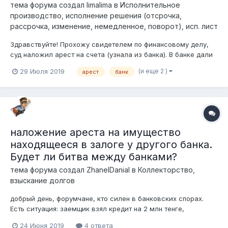
тема форума создал
limalima
в
Исполнительное
производство, исполнение решения (отсрочка,
рассрочка, изменение, немедленное, поворот), исп. лист
Здравствуйте! Прохожу свидетелем по финансовому делу,
суд наложил арест на счета (узнала из банка). В банке дали
лист, написано "Арест по решению суда на сумму 0 тнг". Так
(и еще 2 )
29 Июля 2019
арест
банк
можно? думала можно только на определенную сумму,
отличную от нуля. Следователь говорит поставил
ограничение на счет, а не...
наложение ареста на имущество
находящееся в залоге у другого банка.
Будет ли битва между банками?
тема форума создал
ZhanelDanial
в
Коллекторство,
взыскание долгов
добрый день, форумчане, кто силен в банковских спорах.
Есть ситуация: заемщик взял кредит на 2 млн тенге,
выплачивал полгода исправно, имеет имущество-квартиру
24 Июня 2019
4 ответа