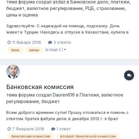
тема форума создал
azdaz
в
Банковское дело, платежи,
бюджет, валютное регулирование, РЦБ, страхование,
цены и оценка
Здравствуйте. С надеждой на помощь, подсказку. Дочь
живет в Турции. Находясь в отпуске в Казахстане, купила в
"Спортмастере" вещь. Расплатилась картой банка Турции.
11 Января 2019
3 ответа
Через пару дней решила вернуть вещь. Магазин вещь без
(и еще 2 )
банк
халык
проблем принял, заверили, что деньги на карту поступят в
течении трёх дней....
Банковская комиссия
тема форума создал
Dauren616
в
Платежи, валютное
регулирование, бюджет
Всем доброго времени суток! Прошу отозваться и помочь с
ответом. Кратка фабула дела: в декабре 2012 г. я брал
кредит в АО "Альянс Банк". Ни много, ни мало - 1,8 млн.
7 Февраля 2018
1 ответ
сроком на 3,5 года. Как известно АО "Альянс Банк" вошел в
банковская комиссия
возврат банковской комиссии
состав АО "Форте Банка", в августе 2015 года я досрочно