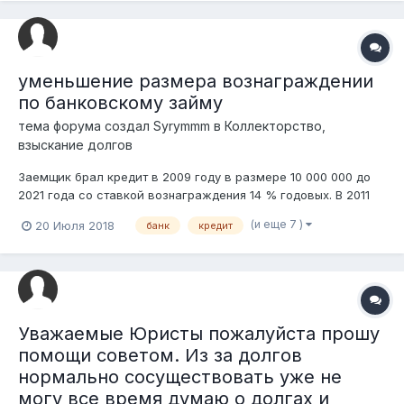
уменьшение размера вознаграждении
по банковскому займу
тема форума создал
Syrymmm
в
Коллекторство,
взыскание долгов
Заемщик брал кредит в 2009 году в размере 10 000 000 до
2021 года со ставкой вознаграждения 14 % годовых. В 2011
году заемщик перестал оплачивать кредит. Банк подает в суд
(и еще 7 )
20 Июля 2018
банк
кредит
только в 2018 году. Судья выносить решение 2018 году в
упрощенном порядке, взыскав с заемщика 9 999 000
основного долга, 9 600...
Уважаемые Юристы пожалуйста прошу
помощи советом. Из за долгов
нормально сосуществовать уже не
могу все время думаю о долгах и