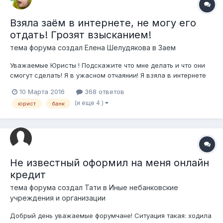
Взяла заём в интернете, не могу его
отдать! Грозят взысканием!
тема форума создал
Елена Шелудякова
в
Заем
Уважаемые Юристы ! Подскажите что мне делать и что они
смогут сделать! Я в ужасном отчаянии! Я взяла в интернете
займ в MONEYMAN. Первый во время отдала, а вот второй не
10 Марта 2016
368 ответов
смогла вовремя отдать, тут и всё пошло и поехало. Что бы
(и еще 4 )
юрист
банк
продлить займ на неделю надо заплатить 5000 тенге, но и
займ тогда увелич...
Не известный оформил на меня онлайн
кредит
тема форума создал
Тати
в
Иные небанковские
учреждения и организации
Добрый день уважаемые форумчане! Ситуация такая: ходила