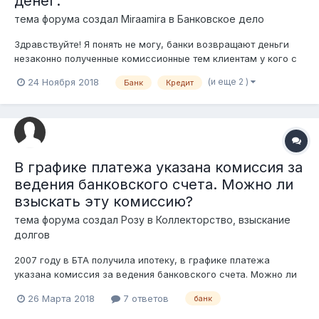
денег.
тема форума создал
Miraamira
в
Банковское дело
Здравствуйте! Я понять не могу, банки возвращают деньги
незаконно полученные комиссионные тем клиентам у кого с
2012 г по 2016 был заключён договор оформлен кредит а тем
(и еще 2 )
24 Ноября 2018
Банк
Кредит
у кого с июля 2016 нет .... знакомая в 2017 году марте
оформила кредит в Казком банке и она обращалась в банке
сказали вернут день...
В графике платежа указана комиссия за
ведения банковского счета. Можно ли
взыскать эту комиссию?
тема форума создал
Розу
в
Коллекторство, взыскание
долгов
2007 году в БТА получила ипотеку, в графике платежа
указана комиссия за ведения банковского счета. Можно ли
взыскать эту комиссию?
26 Марта 2018
7 ответов
банк