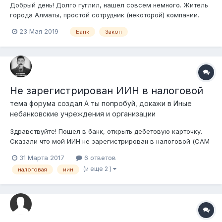
Добрый день! Долго гуглил, нашел совсем немного. Житель
города Алматы, простой сотрудник (некоторой) компании.
Ранее, использовали онлайн систему интернет-банкинга для
23 Мая 2019
Банк
Закон
юридических лиц (если необходимо, банк назову позже). В
настоящий момент ситуация следующая: "Они" изменили
ссылку (Как бы просто уб...
Не зарегистрирован ИИН в налоговой
тема форума создал
А ты попробуй, докажи
в
Иные
небанковские учреждения и организации
Здравствуйте! Пошел в банк, открыть дебетовую карточку.
Сказали что мой ИИН не зарегистрирован в налоговой (САМ
ИИН У МЕНЯ ЕСТЬ, ОН НА УДОСТОВЕРЕНИИ пластиковом).
31 Марта 2017
6 ответов
Нужно зарегистрироваться как налогоплательщик. Карточку
(и еще 2 )
налоговая
иин
соответственно не открыли. В другом банке сказали тоже
самое, и еще добавили, что...