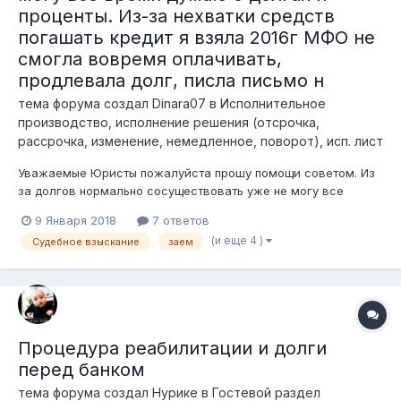
проценты. Из-за нехватки средств
погашать кредит я взяла 2016г МФО не
смогла вовремя оплачивать,
продлевала долг, писла письмо н
тема форума создал
Dinara07
в
Исполнительное
производство, исполнение решения (отсрочка,
рассрочка, изменение, немедленное, поворот), исп. лист
Уважаемые Юристы пожалуйста прошу помощи советом. Из
за долгов нормально сосуществовать уже не могу все
время думаю о долгах и проценты. Из-за нехватки средств
9 Января 2018
7 ответов
погашать кредит я взяла 2016г МФО не смогла вовремя
(и еще 4 )
Судебное взыскание
заем
оплачивать, продлевала долг, писла письмо на почту,
звонила коллекторам договориться не...
Процедура реабилитации и долги
перед банком
тема форума создал
Нурике
в
Гостевой раздел