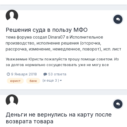
Немного выплатил....
Решения суда в пользу МФО
тема форума создал
Dinara07
в
Исполнительное
производство, исполнение решения (отсрочка,
рассрочка, изменение, немедленное, поворот), исп. лист
Уважаемые Юристы пожалуйста прошу помощи советом. Из
за долгов нормально сосуществовать уже не могу все
время думаю о долгах и проценты. Из-за нехватки средств
9 Января 2018
53 ответа
погашать кредит я взяла 2016г МФО не смогла вовремя
(и еще 3 )
юрист
банк
оплачивать, продлевала долг, писла письмо на почту,
звонила коллекторам договориться не...
Деньги не вернулись на карту после
возврата товара