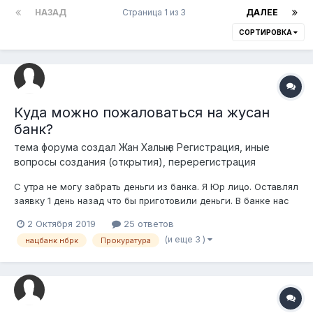
НАЗАД
Страница 1 из 3
ДАЛЕЕ
СОРТИРОВКА
Куда можно пожаловаться на жусан
банк?
тема форума создал
Жан Халық
в
Регистрация, иные
вопросы создания (открытия), перерегистрация
С утра не могу забрать деньги из банка. Я Юр лицо. Оставлял
заявку 1 день назад что бы приготовили деньги. В банке нас
футболят то туда то в другое отделение. Мол у них не
2 Октября 2019
25 ответов
осталось денег на кассе. И ещё делают одолжение.
(и еще 3 )
нацбанк нбрк
Прокуратура
Подскажите пожалуйста, куда звонить? С кем говорить? Это
беспредел