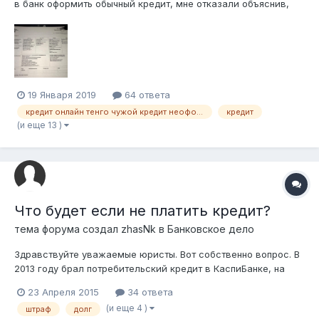
в банк оформить обычный кредит, мне отказали объяснив,
что у меня есть просроченный кредит. Якобы оформлен 15
октября, на сумму 25 000тг, сейчас долго с просрочкой
около 50 000тг. (2 месяца просрочка). Распечатала в ЦОН
кредитную историю, дейст...
19 Января 2019
64 ответа
кредит онлайн тенго чужой кредит неоформлял
кредит
(и еще 13 )
Что будет если не платить кредит?
тема форума создал
zhasNk
в
Банковское дело
Здравствуйте​ уважаемые юристы. Вот собственно вопрос. В
2013 году брал потребительский кредит в КаспиБанке, на
сумму 500.000 тенге на 3 года (БЕЗ ЗАЛОГА).Выплачивал 1.5
23 Апреля 2015
34 ответа
года.Параллельно за это время взял с карточки 100.000
(и еще 4 )
штраф
долг
тенге, выплачивал.Ещё брал телефон на сумму 80.000 тенге.