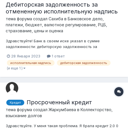
Дебиторская задолженность за
отмененную исполнительную надпись
тема форума создал
Сахиба
в
Банковское дело,
платежи, бюджет, валютное регулирование, РЦБ,
страхование, цены и оценка
Здравствуйте! Банк в своем иске указал в сумме
задолженности: дебиторскую задолженность за
нотариальные услуги. Ранее исполнительная надпись была
28 Января 2023
1 ответ
отменена. Однако банк, подав иск в суд, приобщил к сумме
исполнительная надпись
дебиторская задолженность
задолженности расходы по совершению исполнительной
(и еще 1 )
надписи. Вопрос - законны ли треб...
Просроченный кредит
Кредит
тема форума создал
Жаркумбаева
в
Коллекторство,
взыскание долгов
Здравствуйте. У меня такая проблема. Я брала кредит 2.0 0