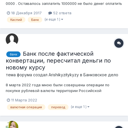
0000 . Оставалось заплатить 1000000 не было денег оплатить
и пол года не платила после чего банк перевел меня на
18 Декабря 2017
52 ответа
льготный период но они не озвучили что большой процент . Я
(и еще 1 )
Каспий
Банк
платила год но сумма задолжности не уменьшается. Что мне
делать?
Банк после фактической
банк
конвертации, пересчитал деньги по
новому курсу
тема форума создал
Arishikyzitykyzy
в
Банковское дело
8 марта 2022 года мною были совершены операции по
покупке рублевой валюты территории Российской
Федерации через казахстанские карты с валютой тенге. 9-10
11 Марта 2022
марта 2022 года банк Forte пересчитал конвертацию тенге в
(и еще 1 )
валютная операция
перевод
рубли по курсу, который отличается от фактического курса
на момент обмена денег. При это...