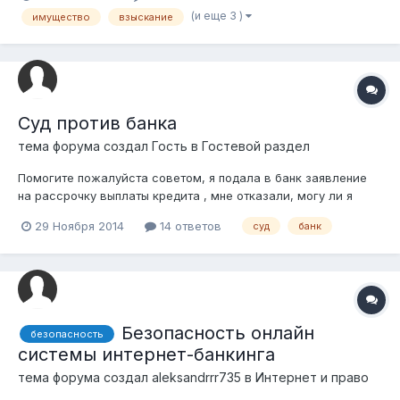
недорогую в регионе РК (оценена 4 млн. тенге), которое
(и еще 3 )
имущество
взыскание
находится в залоге у другого банка, так как он еще и
созаемщик по кредиту другог...
Суд против банка
тема форума создал Гость в
Гостевой раздел
Помогите пожалуйста советом, я подала в банк заявление
на рассрочку выплаты кредита , мне отказали, могу ли я
теперь подать в суд на банк?? что это за иск, нужно ли
29 Ноября 2014
14 ответов
суд
банк
платить гос пошлину ?
Безопасность онлайн
безопасность
системы интернет-банкинга
тема форума создал
aleksandrrr735
в
Интернет и право