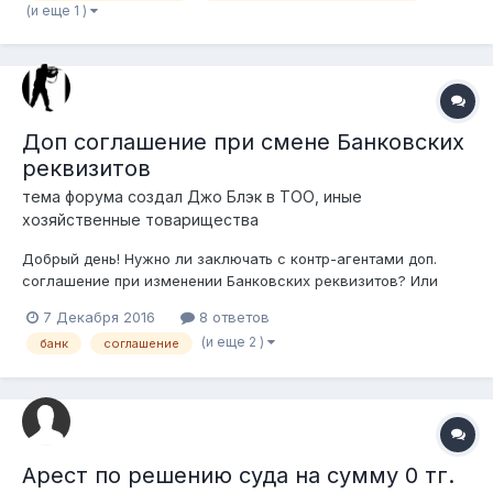
(и еще 1 )
погасил задолже...
Доп соглашение при смене Банковских
реквизитов
тема форума создал
Джо Блэк
в
ТОО, иные
хозяйственные товарищества
Добрый день! Нужно ли заключать с контр-агентами доп.
соглашение при изменении Банковских реквизитов? Или
достаточно просто уведомления? Как вы делаете на
7 Декабря 2016
8 ответов
практике.
(и еще 2 )
банк
соглашение
Арест по решению суда на сумму 0 тг.