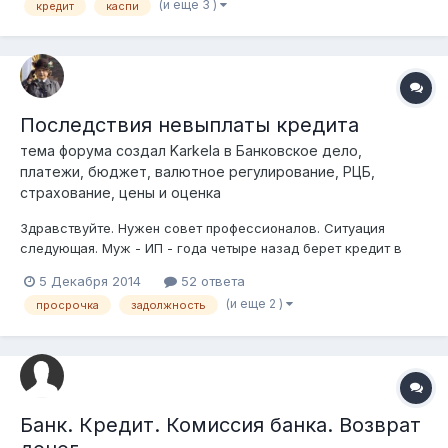
(и еще 3 )
кредит
каспи
почти миллион тенге долга. Нет имущества. Нет работы. Нет
дохо...
Последствия невыплаты кредита
тема форума создал
Karkela
в
Банковское дело,
платежи, бюджет, валютное регулирование, РЦБ,
страхование, цены и оценка
Здравствуйте. Нужен совет профессионалов. Ситуация
следующая. Муж - ИП - года четыре назад берет кредит в
банке, жена - гарант. Кредит почти три мильёна теньгов.
5 Декабря 2014
52 ответа
Залог - дом, в котором живут муж, жена и 2
(и еще 2 )
просрочка
задолжность
несовершеннолетних детей. Кредит благополучно гасится по
графику, но кризис подкрался незаме...
Банк. Кредит. Комиссия банка. Возврат