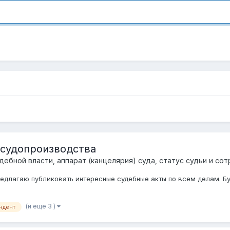
 судопроизводства
дебной власти, аппарат (канцелярия) суда, статус судьи и со
редлагаю публиковать интересные судебные акты по всем делам. Б
(и еще 3 )
ндент