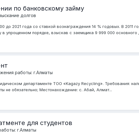
нии по банковскому займу
зыскание долгов
00 до 2021 года со ставкой вознаграждения 14 % годовых. В 2011 г
у в упрощенном порядке, взыскав с заемщика 9 999 000 основного до
ент
жения работы: г.Алматы
дическом департаменте ТОО «Kagazy Recycling». Требования: нал
ы не обязательно; Местонахождение: с. Абай, Алмат...
атменте для студентов
аботы: г.Алматы