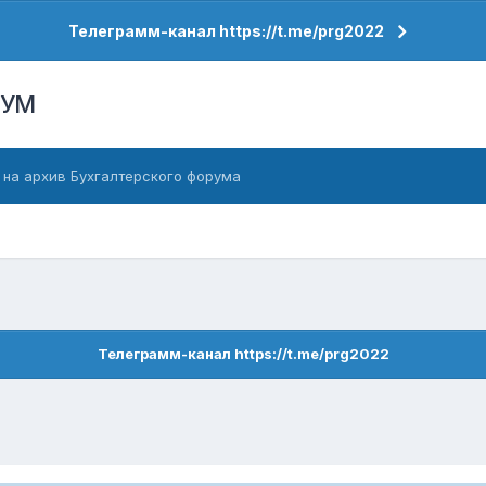
Телеграмм-канал https://t.me/prg2022
РУМ
 на архив Бухгалтерского форума
Телеграмм-канал https://t.me/prg2022