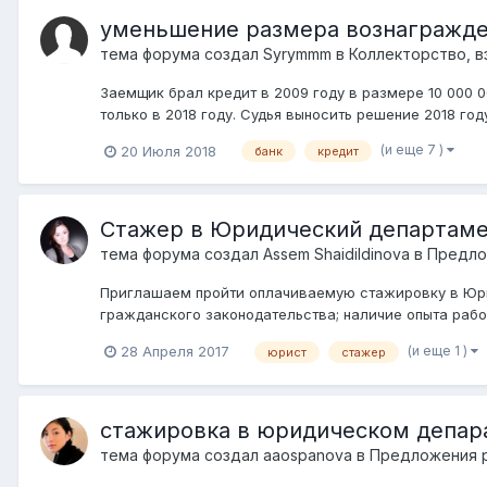
уменьшение размера вознагражде
тема форума создал
Syrymmm
в
Коллекторство, в
Заемщик брал кредит в 2009 году в размере 10 000 0
только в 2018 году. Судья выносить решение 2018 год
(и еще 7 )
20 Июля 2018
банк
кредит
Стажер в Юридический департам
тема форума создал
Assem Shaidildinova
в
Предло
Приглашаем пройти оплачиваемую стажировку в Юри
гражданского законодательства; наличие опыта работ
(и еще 1 )
28 Апреля 2017
юрист
стажер
стажировка в юридическом депар
тема форума создал
aaospanova
в
Предложения р