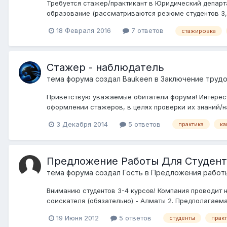
Требуется стажер/практикант в Юридический департ
образование (рассматриваются резюме студентов 3, 4 
18 Февраля 2016
7 ответов
стажировка
Стажер - наблюдатель
тема форума создал
Baukeen
в
Заключение трудо
Приветствую уважаемые обитатели форума! Интересу
оформлении стажеров, в целях проверки их знаний/н
3 Декабря 2014
5 ответов
практика
ка
Предложение Работы Для Студент
тема форума создал Гость в
Предложения работы
Вниманию студентов 3-4 курсов! Компания проводит н
соискателя (обязательно) - Алматы 2. Предполагаема
19 Июня 2012
5 ответов
студенты
прак