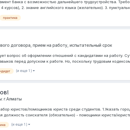
амент банка с возможностью дальнейшего трудоустройства. Требо
курсов), 2. знание английского языка (желательно). 3. пунктуально
практика
вого договора, прием на работу, испытательный срок
ет вопрос об оформлении отношений с кандидатами на работу. Сут
авыков перед допуском к работе. Но, поскольку трудовым кодексом
(и еще 1 )
ндидат
ов!
: г.Алматы
абор юристов/помощников юриста среди студентов. 1.Указать город
я должность соискателя (обязательно) - помощники юриста/юристы 
(и еще 1 )
тика