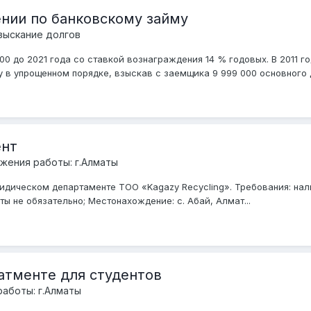
нии по банковскому займу
зыскание долгов
00 до 2021 года со ставкой вознаграждения 14 % годовых. В 2011 г
у в упрощенном порядке, взыскав с заемщика 9 999 000 основного до
ент
жения работы: г.Алматы
дическом департаменте ТОО «Kagazy Recycling». Требования: нал
ы не обязательно; Местонахождение: с. Абай, Алмат...
атменте для студентов
аботы: г.Алматы