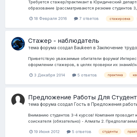
Требуется стажер/практикант в Юридический департ
образование (рассматриваются резюме студентов 3, 4 
18 Февраля 2016
7 ответов
стажировка
Стажер - наблюдатель
тема форума создал
Baukeen
в
Заключение трудо
Приветствую уважаемые обитатели форума! Интересу
оформлении стажеров, в целях проверки их знаний/н
3 Декабря 2014
5 ответов
практика
ка
Предложение Работы Для Студент
тема форума создал Гость в
Предложения работы
Вниманию студентов 3-4 курсов! Компания проводит н
соискателя (обязательно) - Алматы 2. Предполагаема
19 Июня 2012
5 ответов
студенты
прак