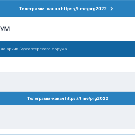
Телеграмм-канал https://t.me/prg2022
РУМ
 на архив Бухгалтерского форума
Телеграмм-канал https://t.me/prg2022