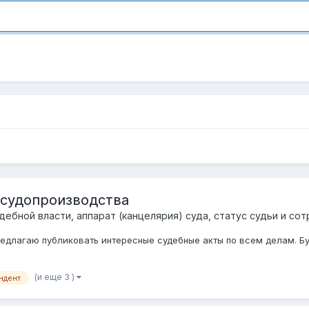
 судопроизводства
дебной власти, аппарат (канцелярия) суда, статус судьи и со
редлагаю публиковать интересные судебные акты по всем делам. Б
(и еще 3 )
ндент