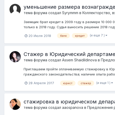
уменьшение размера вознагражде
тема форума создал
Syrymmm
в
Коллекторство, в
Заемщик брал кредит в 2009 году в размере 10 000 0
только в 2018 году. Судья выносить решение 2018 год
(и еще 7 )
20 Июля 2018
банк
кредит
Стажер в Юридический департам
тема форума создал
Assem Shaidildinova
в
Предло
Приглашаем пройти оплачиваемую стажировку в Юри
гражданского законодательства; наличие опыта работ
(и еще 1 )
28 Апреля 2017
юрист
стажер
стажировка в юридическом депар
тема форума создал
aaospanova
в
Предложения р