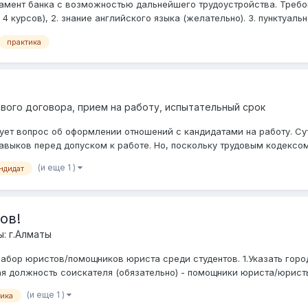
амент банка с возможностью дальнейшего трудоустройства. Требо
курсов), 2. знание английского языка (желательно). 3. пунктуально
практика
вого договора, прием на работу, испытательный срок
ет вопрос об оформлении отношений с кандидатами на работу. Сут
авыков перед допуском к работе. Но, поскольку трудовым кодексом
(и еще 1 )
ндидат
ов!
: г.Алматы
абор юристов/помощников юриста среди студентов. 1.Указать город
я должность соискателя (обязательно) - помощники юриста/юристы 
(и еще 1 )
тика