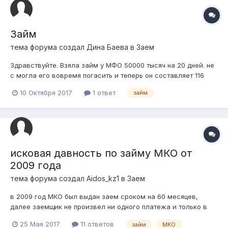
Займ
тема форума создал
Дина Баева
в
Заем
Здравствуйте. Взяла займ у МФО 50000 тысяч на 20 дней. не
с могла его вовремя погасить и теперь он составляет 116
тысяч .мой заим отдали коллекторам и естественно
10 Октября 2017
1 ответ
займ
недаедают угрозами сказали что заморозят все мои счета
как быть я не знаю что делатьподскажите пожалуйста ?они
на уступки не идут
исковая давность по займу МКО от
2009 года
тема форума создал
Aidos_kz1
в
Заем
в 2009 год МКО был выдан заем сроком на 60 месяцев,
далее заемщик не произвел ни одного платежа и только в
2016 году МКО подало в суд на должника. вопрос №1: С
25 Мая 2017
11 ответов
займ
МКО
какого момента считать срок исковой давности: с момента