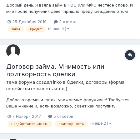
Добрый день. Я взяла займ в ТОО или МФО честное слово. И
мне после получения денег,пришло предупреждение о том
,что условия займа поменяются,если не найду двух
25 Декабря 2019
2 ответа
поручителей. Я сразу же погасила займ , со всеми
(и еще 4 )
займ
кредит
комиссиями оплаты,хотя она ранее не была указана. Вместо
40 положенных с меня взыскивают 80...
Договор займа. Мнимость или
притворность сделки
тема форума создал
Inko
в
Сделки, договоры (форма,
недействительность и т.д.)
Доброго времени суток, уважаемые форумчане! Требуется
Ваше мнение и, если возможно, совет как поступить.
Описание ситуации. Два партнера Серик и Ержан.
7 Ноября 2017
5 ответов
Периодически Серик дает Ержану наличные деньги для
(и еще 2 )
недействительность
притворность
деловых операций. В какой-то момент накопилась сумма 30
млн.тенге и жена Се...