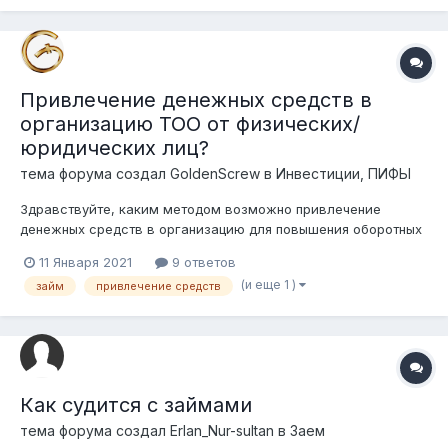
Привлечение денежных средств в
организацию ТОО от физических/
юридических лиц?
тема форума создал
GoldenScrew
в
Инвестиции, ПИФЫ
Здравствуйте, каким методом возможно привлечение
денежных средств в организацию для повышения оборотных
средств с обещанием вознаграждания? Законно ли
11 Января 2021
9 ответов
привлекать средства/инвестиции обычной организации,
(и еще 1 )
займ
привлечение средств
занимающейся поставками товаров с обещанием выплатить
вознаграждение по обычному догово...
Как судится с займами
тема форума создал
Erlan_Nur-sultan
в
Заем