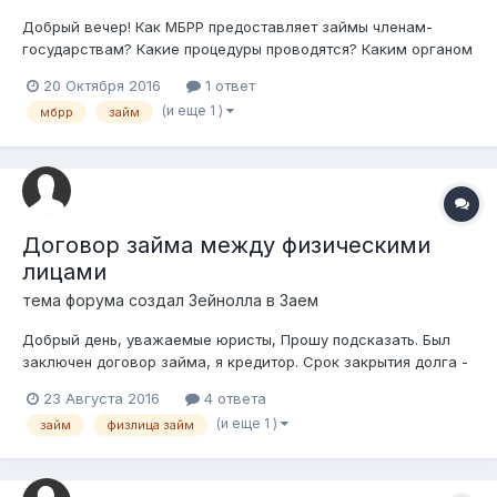
Добрый вечер! Как МБРР предоставляет займы членам-
государствам? Какие процедуры проводятся? Каким органом
и как принимается решение о предоставлении займа?
20 Октября 2016
1 ответ
(и еще 1 )
мбрр
займ
Договор займа между физическими
лицами
тема форума создал
Зейнолла
в
Заем
Добрый день, уважаемые юристы, Прошу подсказать. Был
заключен договор займа, я кредитор. Срок закрытия долга -
1 месяц, проценты при невыполнении обязательств не
23 Августа 2016
4 ответа
указаны. Если должник поведет себя «неприлично», то могу
(и еще 1 )
займ
физлица займ
ли я рассчитывать на большее - какие-нибудь проценты?