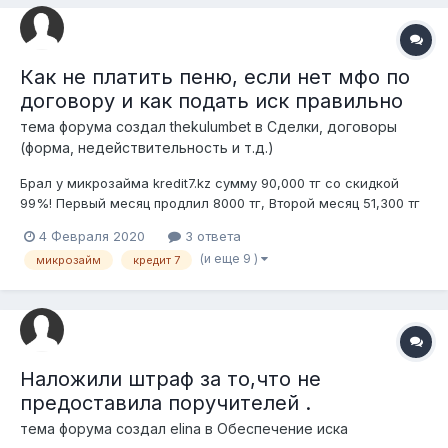
Как не платить пеню, если нет мфо по
договору и как подать иск правильно
тема форума создал
thekulumbet
в
Сделки, договоры
(форма, недействительность и т.д.)
Брал у микрозайма kredit7.kz сумму 90,000 тг со скидкой
99%! Первый месяц продлил 8000 тг, Второй месяц 51,300 тг
продлил. И меняется сумма в личном кабинете. Хочу подать
4 Февраля 2020
3 ответа
иск в суд. Чтобы вернуть свой день за продление и вернуть
(и еще 9 )
микрозайм
кредит 7
только основную сумму. Я смотрел они нету реестре
Нацбанка. То есть раб...
Наложили штраф за то,что не
предоставила поручителей .
тема форума создал
elina
в
Обеспечение иска