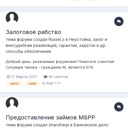
не выплаты первого платежа, либо по истечению 60 месяцев
со дня заключения дог...
Залоговое рабство
тема форума создал
Russel_s
в
Неустойка, залог и
внесудебная реализация, гарантия, задаток и др.
способы обеспечения
Добрый день, уважаемые форумчане! Помогите советом!
Ситуация такова - гражданин М, является 51%
собственником и директором ТОО "Г", в рамках гос
17 Марта 2017
18 ответов
программы ТОО подает заявку в Агрофинанс на
(и еще 1 )
залог
займ
финансирование проекта строительства агрокомплекса.
Получает финансирование, при этом Агрофинанс пр...
Предоставление займов МБРР
тема форума создал
zhanzhaqs
в
Банковское дело