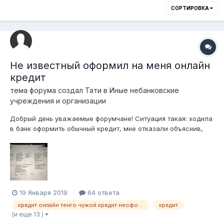
СОРТИРОВКА
Не известный оформил на меня онлайн
кредит
тема форума создал
Тати
в
Иные небанковские
учреждения и организации
Добрый день уважаемые форумчане! Ситуация такая: ходила
в банк оформить обычный кредит, мне отказали объяснив,
что у меня есть просроченный кредит. Якобы оформлен 15
октября, на сумму 25 000тг, сейчас долго с просрочкой
около 50 000тг. (2 месяца просрочка). Распечатала в ЦОН
кредитную историю, дейст...
19 Января 2019
64 ответа
кредит онлайн тенго чужой кредит неоформлял
кредит
(и еще 13 )