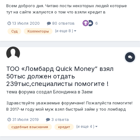
Всем доброго дня. Читаю посты некоторых людей которые
тут на сайте жалуются о том что взяли кредит в
сомнительных организациях и не могут оплатить проценты,
13 Июля 2020
80 ответов
6
разобраться с коллекторами, проблемы с ЧСИшниками,
судами. Что можно сказать? Первое, никогда не берите
(и еще 8 )
Суд
Коллекторы
кредиты если не в силах оплатить...
ТОО «Ломбард Quick Money” взял
50тыс должен отдать
239тыс,специалисты помогите !
тема форума создал
Блондинка
в
Заем
Здравствуйте уважаемые форумчане! Пожалуйста помогите!
В 2017-м году мой муж взял быстрый займ у тоо ломбард
куик Мани, 50.000 тенге,вернуть смог только часть
31 Июля 2019
3 ответа
(20000),чека к сожалению не сохранилось, Теперь Его
(и еще 4 )
судебные взыскания
кредит
вызывают в суд, хотят взыскать с него 223.600 тенге из
которых 50.000 тенг...