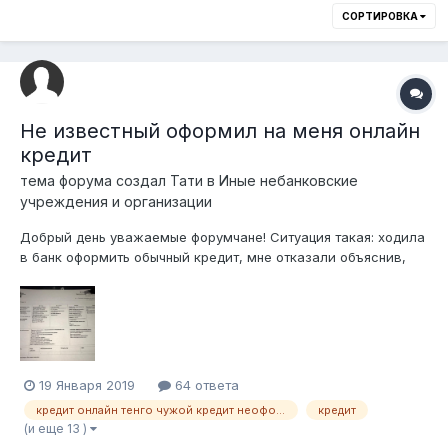
СОРТИРОВКА
Не известный оформил на меня онлайн
кредит
тема форума создал
Тати
в
Иные небанковские
учреждения и организации
Добрый день уважаемые форумчане! Ситуация такая: ходила
в банк оформить обычный кредит, мне отказали объяснив,
что у меня есть просроченный кредит. Якобы оформлен 15
октября, на сумму 25 000тг, сейчас долго с просрочкой
около 50 000тг. (2 месяца просрочка). Распечатала в ЦОН
кредитную историю, дейст...
19 Января 2019
64 ответа
кредит онлайн тенго чужой кредит неоформлял
кредит
(и еще 13 )