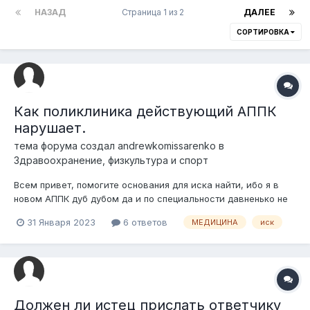
НАЗАД
Страница 1 из 2
ДАЛЕЕ
СОРТИРОВКА
Как поликлиника действующий АППК
нарушает.
тема форума создал
andrewkomissarenko
в
Здравоохранение, физкультура и спорт
Всем привет, помогите основания для иска найти, ибо я в
новом АППК дуб дубом да и по специальности давненько не
работаю. Краткое резюме: Ходили с отцом в поликлинику,
31 Января 2023
6 ответов
МЕДИЦИНА
иск
врач послала, выписала Ибупрофен и сказала мол "К
участковому идите со своей сильной отдышкой" и рецепт
написала без подпи...
Должен ли истец прислать ответчику