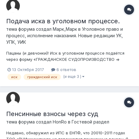
Подача иска в уголовном процессе.
тема форума создал
Марк_Марк
в
Уголовное право и
процесс, исполнение наказания. Новые редакции УК,
УПК, УИК
Пацаны (и девчонки)! Иск в уголовном процессе подаётся
через форму «ГРАЖДАНСКОЕ СУДОПРОИЗВОДСТВО =>
Заявления искового, особого искового, особого
13 Октября 2017
6 ответов
производства» или «УГОЛОВНОЕ СУДОПРОИЗВОДСТВО =>
(и еще 3 )
иск
гражданский иск
Подача ходатайства»? Скрин в приложении: суд_каб.bmp
Пенсинные взносы через суд
тема форума создал
HonRo
в
Гостевой раздел
Недавно, обнаружил из ИПС в ЕНПФ, что 20010-2011 годах