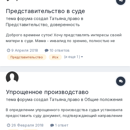
Представительство в суде
тема форума создал
Татьяна_право
в
Представительство, доверенность
Доброго времени суток! Хочу представлять интересы своей
матери в суде. Мама - инвалид по зрению, полностью не
видит. Также являюсь ее сопровождающим. Как правильно
9 Апреля 2018
10 ответов
оформить представительство, чтобы подать иск от ее имени?
(и еще 1 )
Представительство
Иск
Упрощенное производставо
тема форума создал
Татьяна_право
в
Общие положения
В определении упрощенного производства судья установила
предоставить суду документ, подтверждающий направление
ответчику или его представителю копии искового заявления
26 Февраля 2018
1 ответ
и приложенных к нему документов. В ГПК такого условия