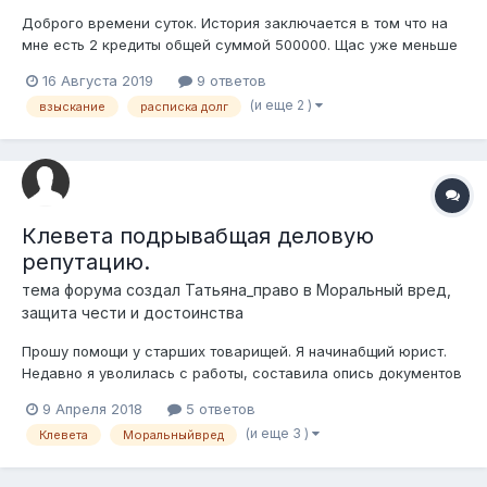
Доброго времени суток. История заключается в том что на
мне есть 2 кредиты общей суммой 500000. Щас уже меньше
400 с чем та Кредиты не мои брала подруге Она обязалась
16 Августа 2019
9 ответов
каждый месяц платить. На деле уже 4 месяц подряд она
(и еще 2 )
взыскание
расписка долг
делает просрочки. Мне это надоело и я взяла с н...
Клевета подрывабщая деловую
репутацию.
тема форума создал
Татьяна_право
в
Моральный вред,
защита чести и достоинства
Прошу помощи у старших товарищей. Я начинабщий юрист.
Недавно я уволилась с работы, составила опись документов
и по ней все передала. Заполнила обходной, забрала
9 Апреля 2018
5 ответов
трудовую книжку и ушла. Однако до меня доходят сплетни,
(и еще 3 )
Клевета
Моральныйвред
что я ушла и все удалила с ПК. Этим руководство
провоцирует меня приходить бескон...