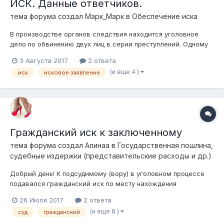
ИСК. Данные ответчиков.
тема форума создал
Марк_Марк
в
Обеспечение иска
В производстве органов следствия находится уголовное
дело по обвинению двух лиц в серии преступлений. Одному
из потерпевших необходимо подать в предстоящий суд
3 Августа 2017
2 ответа
исковое заявление о взыскании с подозреваемых денежных
(и еще 4 )
иск
исковое заявление
средств в виде возмещения имущественного вреда.
Вопросы: 1) необходимо ли...
Гражданский иск к заключенному
тема форума создал
Алинаа
в
Государственная пошлина,
судебные издержки (представительские расходы и др.)
Добрый день! К подсудимому (вору) в уголовном процессе
подавался гражданский иск по месту нахождения
обворованного склада, суд приговорил к сроку и к
26 Июля 2017
2 ответа
возмещению реального ущерба, т.е. только стоимость того,
(и еще 8 )
суд
гражданский
что украл. Но этого мало, т.к. на следствие и суды тратились
деньги на проезд и пр...