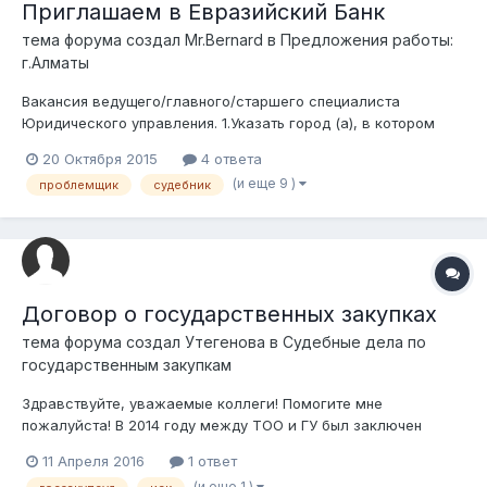
Приглашаем в Евразийский Банк
тема форума создал
Mr.Bernard
в
Предложения работы:
г.Алматы
Вакансия ведущего/главного/старшего специалиста
Юридического управления. 1.Указать город (а), в котором
будет осуществляться трудовая деятельность соискателя
20 Октября 2015
4 ответа
(обязательно): г. Алматы. 2. Предполагаемая должность
(и еще 9 )
проблемщик
судебник
соискателя: ведущий/главный/старший специалист
Юридического управления. 3. Навыки, умени...
Договор о государственных закупках
тема форума создал
Утегенова
в
Судебные дела по
государственным закупкам
Здравствуйте, уважаемые коллеги! Помогите мне
пожалуйста! В 2014 году между ТОО и ГУ был заключен
договор о государственных закупках в сфере строительства
11 Апреля 2016
1 ответ
объекта. Обязательства по данному договору не были
(и еще 1 )