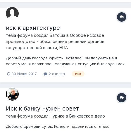
иск к архитектуре
тема форума создал
Батоша
в
Особое исковое
производство - обжалование решений органов
государственной власти, НПА
Добрый день господа юристы! Хотелось бы получить Ваш
совет у меня сложилась следующая ситуация: был подан иск
к ГУ "Отдел архитектуры и градостроительства" о признании
30 Июня 2017
2 ответа
иск
незаконным уведомлений и внесении изменений в
архитектурно-планировочное задание (построили гараж
-200 кв.м. на земельном участке, н...
Иск к банку нужен совет
тема форума создал
Нурике
в
Банковское дело
Доброго времени суток. Коллеги поделитесь опытом.