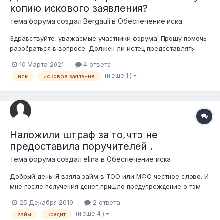
копию искового заявления?
тема форума создал
Bergauli
в
Обеспечение иска
Здравствуйте, уважаемые участники форума! Прошу помочь
разобраться в вопросе. Должен ли истец предоставлять
ответчику копию искового заявления (и приложения), если
10 Марта 2021
4 ответа
иск был подан через судебный кабинет? Или это входит в
(и еще 1 )
иск
исковое заяление
обязанности суда (отправка почтой)? Спасибо!
Наложили штраф за то,что не
предоставила поручителей .
тема форума создал
elina
в
Обеспечение иска
Добрый день. Я взяла займ в ТОО или МФО честное слово. И
мне после получения денег,пришло предупреждение о том
,что условия займа поменяются,если не найду двух
25 Декабря 2019
2 ответа
поручителей. Я сразу же погасила займ , со всеми
(и еще 4 )
займ
кредит
комиссиями оплаты,хотя она ранее не была указана. Вместо