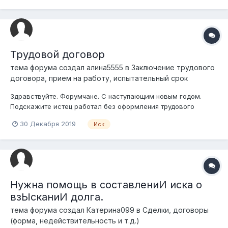
40 положенных с меня взыскивают 80...
Трудовой договор
тема форума создал
алина5555
в
Заключение трудового
договора, прием на работу, испытательный срок
Здравствуйте. Форумчане. С наступающим новым годом.
Подскажите истец работал без оформления трудового
договора. 1 год. Работнику не выплатили зарплату. Поверил
30 Декабря 2019
Иск
начальству крестьянского хозяйства. Начальник не отрицает
что брал на работу работника без трудового договора. В
суде пе...
Нужна помощь в составлениИ иска о
взЫсканиИ долга.
тема форума создал
Катерина099
в
Сделки, договоры
(форма, недействительность и т.д.)