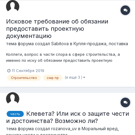
Исковое требование об обязании
предоставить проектную
документацию
тема форума создал
Sabitova
в
Купля-продажа, поставка
Коллеги, вопрос в части спора в сфере строительства, а
именно по иску об обязании предоставить проектную
документацию (ситуация, обосновано ли требование одного
11 Сентября 2019
из собственников лишь нежилого помещения требовать от
(и еще 3 )
Строительство
смр пр
продавца предоставить проектную документацию на весь
жилой комплекс, введенный в эксп...
Клевета? Или иск о защите чести
честь
и достоинства? Возможно ли?
тема форума создал
rozanova_uv
в
Моральный вред,
защита чести и достоинства