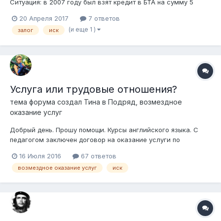
Ситуация: в 2007 году был взят кредит в БТА на сумму 5
млн.т. в зало был поставлен дом оцененный в 7,9 млн.т. В
20 Апреля 2017
7 ответов
течение многих лет кредит гасился, но все таки возникла
(и еще 1 )
залог
иск
задолженность. Казком (правоприемник БТА) по суду отжал
дом. Тепе...
Услуга или трудовые отношения?
тема форума создал
Тина
в
Подряд, возмездное
оказание услуг
Добрый день. Прошу помощи. Курсы английского языка. С
педагогом заключен договор на оказание услуги по
обучению. Через год срок договора истек, новый составлен
16 Июля 2016
67 ответов
не был. Педагог еще больше года оказывала услугу по
возмездное оказание услуг
иск
обучению клиентов, за что получала оговоренную с ней
плату. Но потом ушла и заявила...