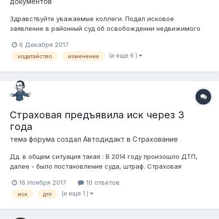
документов
Здравствуйте уважаемые коллеги. Подал исковое
заявление в районный суд об освобождении недвижимого
имущества от ареста третьих лиц. Недвижимое имущество
6 Декабря 2017
приобретено на торгах организованных ЧСИ. В иске в
(и еще 6 )
ходатайство
изменение
качестве ответчика указан один должник и банк. Тогда как в
решении суда там солидарное взыскание...
Страховая предъявила иск через 3
года
тема форума создал
Автодидакт
в
Страхование
Дд. в общем ситуация такая : В 2014 году произошло ДТП,
далее - было постановление суда, штраф. Страховая
выплатила ущерб пострадавшей стороне. В 2017 году
16 Ноября 2017
10 ответов
страховая предъявляет иск виновнику ДТП, основываясь на
(и еще 1 )
иск
дтп
том что виновник - не собственник машины (управлял по
доверенности)...