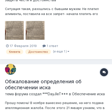
Ситуация такая, разошлись с бывшим мужем. Не платил
алименты, поставила на все запрет- начала платить его
мать. 9000 тенге в месяц.(устроила к себе официально
дворником, у неё ип). Каким то образом выдернула бумаги из
дела по алиментам, пропал долг в 1000000. Я начинала все
поднимать, в ответ она по...
17 Февраля 2019
1 ответ
(и еще 1 )
Клевета
Достоинство
Обжалование определения об
обеспечении иска
тема форума создал
***DayJIeT***
в
Обеспечение иска
Прошу помочь! В ноябре вынесено решение, на него подана
апелляционная жалоба. После этого 21 января узнаем, что в