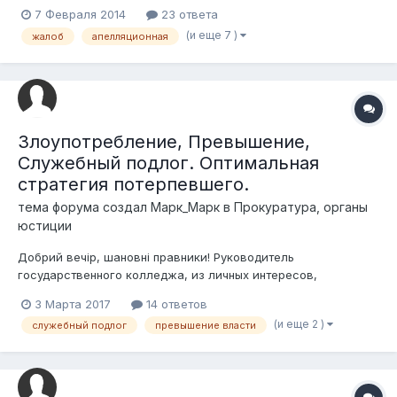
ноябре было вынесено определение об обеспечении иска и
7 Февраля 2014
23 ответа
наложен арест. Определение получено 24 января. В
(и еще 7 )
жалоб
апелляционная
определении указано, что срок на обжалование 15 дней
через СМЭС. 03 февраля подали...
Злоупотребление, Превышение,
Служебный подлог. Оптимальная
стратегия потерпевшего.
тема форума создал
Марк_Марк
в
Прокуратура, органы
юстиции
Добрий вечір, шановні правники! Руководитель
государственного колледжа, из личных интересов,
систематически совершает в отношении работника
3 Марта 2017
14 ответов
действия, наносимые вред его правам и интересам. В
(и еще 2 )
служебный подлог
превышение власти
правонарушительные деяния также вовлечены два его
заместителя. При этом, разумеется, это осуществляется...