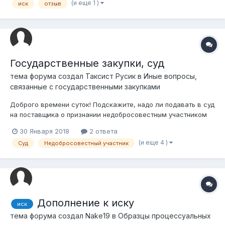
(и еще 1 )
иск
отзыв
вроде бы нет, обязательно ли истцу нужно направлять
ответчику копию иска...
Государственные закупки, суд
тема форума создал
Таксист Русик
в
Иные вопросы,
связанные с государственными закупками
Доброго времени суток! Подскажите, надо ли подавать в суд
на поставщика о признании недобросовестным участником
гос.закупок, если он ранее т.е. в 2017 году уже признан
30 Января 2018
2 ответа
таковым. Договор нами был заключен в 2018 году способом
(и еще 4 )
Суд
Недобросовестный участник
из одного источника путем прямого заключения договора
(ст.41 ЗРК о ГЗ). Мы п...
Дополнение к иску
иск
тема форума создал
Nake19
в
Образцы процессуальных