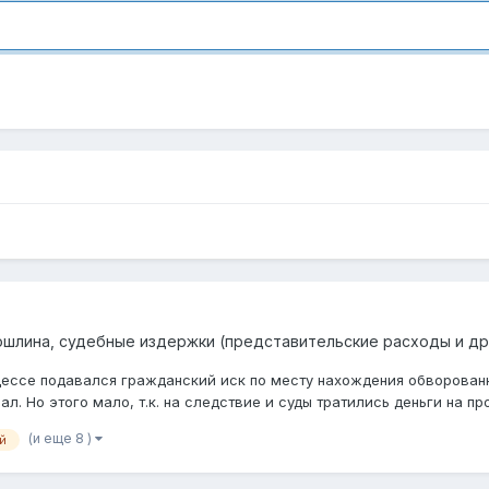
ошлина, судебные издержки (представительские расходы и др
цессе подавался гражданский иск по месту нахождения обворованн
ал. Но этого мало, т.к. на следствие и суды тратились деньги на прое
(и еще 8 )
й