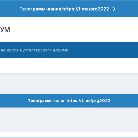
Телеграмм-канал https://t.me/prg2022
РУМ
 на архив Бухгалтерского форума
Телеграмм-канал https://t.me/prg2022