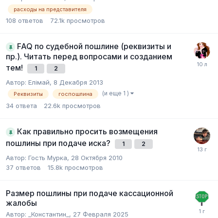
расходы на представителя
108
ответов
72.1k
просмотров
FAQ по судебной пошлине (реквизиты и
пр.). Читать перед вопросами и созданием
тем!
1
2
Автор:
Елiмай
,
8 Декабря 2013
(и еще 1 )
Реквизиты
госпошлина
34
ответа
22.6k
просмотров
Как правильно просить возмещения
пошлины при подаче иска?
1
2
Автор:
Гость Мурка
,
28 Октября 2010
37
ответов
15.8k
просмотров
Размер пошлины при подаче кассационной
жалобы
Автор:
_Константин_
,
27 Февраля 2025