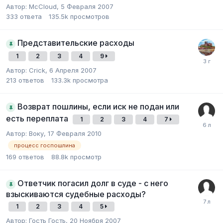
Автор:
McCloud
,
5 Февраля 2007
333
ответа
135.5k
просмотров
Представительские расходы
1
2
3
4
9
Автор:
Crick
,
6 Апреля 2007
213
ответов
133.3k
просмотра
Возврат пошлины, если иск не подан или
есть переплата
1
2
3
4
7
Автор:
Воку
,
17 Февраля 2010
процесс госпошлина
169
ответов
88.8k
просмотр
Ответчик погасил долг в суде - с него
взыскиваются судебные расходы?
1
2
3
4
5
Автор:
Гость Гость
,
20 Ноября 2007