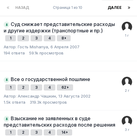
НАЗАД
Страница 1 из 10
ДАЛЕЕ
Суд снижает представительские расходы
и другие издержки (транспортные и пр.)
1
2
3
4
8
Автор:
Гость Mishanya
,
6 Апреля 2007
194
ответа
59.1k
просмотров
Все о государственной пошлине
1
2
3
4
62
Автор:
Александр Чашкин
,
13 Августа 2002
1.5k
ответа
319.3k
просмотров
Взыскание не заявленных в суде
представительских расходов после решения
1
2
3
4
14