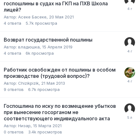
госпошлины в судах на ГКП на ПХВ Школа
лицей?
Автор:
Асеке Басеке
,
20 Мая 2021
4
ответа
5.7k
просмотра
Возврат государственной пошлины
Автор:
владюшка
,
15 Апреля 2019
4
ответа
6k
просмотра
Работник освобожден от пошлины в особом
производстве (трудовой вопрос)?
Автор:
Chizikpizik
,
21 Мая 2013
9
ответов
6.7k
просмотра
Госпошлина по иску по возмещение убытков
при вынесение госорганом не
соответствующего индивидуального акта
Автор:
Низар
,
15 Марта 2021
0
ответов
3.4k
просмотров