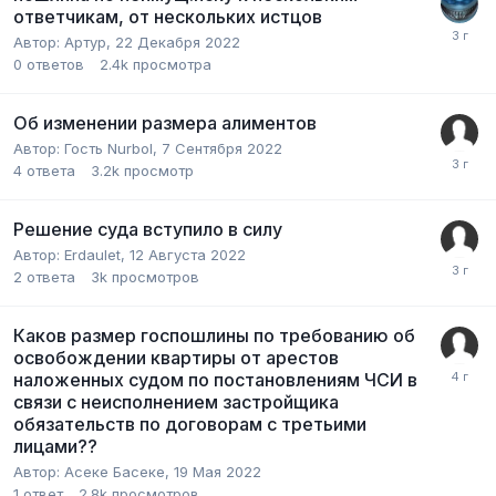
ответчикам, от нескольких истцов
Автор:
Артур
,
22 Декабря 2022
0
ответов
2.4k
просмотра
Об изменении размера алиментов
Автор:
Гость Nurbol
,
7 Сентября 2022
4
ответа
3.2k
просмотр
Решение суда вступило в силу
Автор:
Erdaulet
,
12 Августа 2022
2
ответа
3k
просмотров
Каков размер госпошлины по требованию об
освобождении квартиры от арестов
наложенных судом по постановлениям ЧСИ в
связи с неисполнением застройщика
обязательств по договорам с третьими
лицами??
Автор:
Асеке Басеке
,
19 Мая 2022
1
ответ
2.8k
просмотров