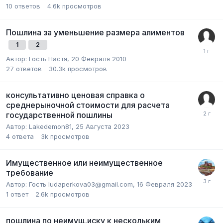
10
ответов
4.6k
просмотров
Пошлина за уменьшение размера алиментов
1
2
Автор:
Гость Настя
,
20 Февраля 2010
27
ответов
30.3k
просмотров
консультативно ценовая справка о
среднерыночной стоимости для расчета
государственной пошлины
Автор:
Lakedemon81
,
25 Августа 2023
4
ответа
3k
просмотров
Имущественное или неимущественное
требование
Автор:
Гость ludaperkova03@gmail.com
,
16 Февраля 2023
1
ответ
2.6k
просмотров
пошлина по неимущ.иску к нескольким