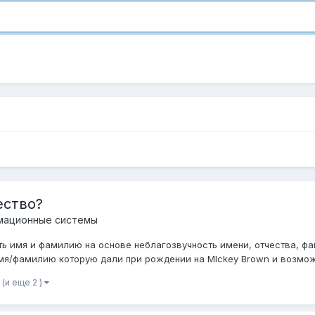
ество?
рмационные системы
ть имя и фамилию на основе неблагозвучность имени, отчества, фа
я/фамилию которую дали при рождении на MIckey Brown и возможн
(и еще 2 )