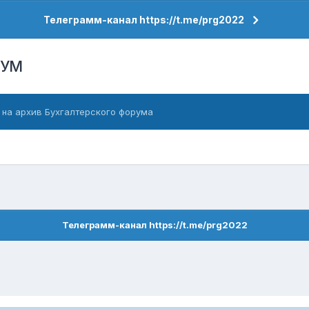
Телеграмм-канал https://t.me/prg2022
РУМ
 на архив Бухгалтерского форума
Телеграмм-канал https://t.me/prg2022