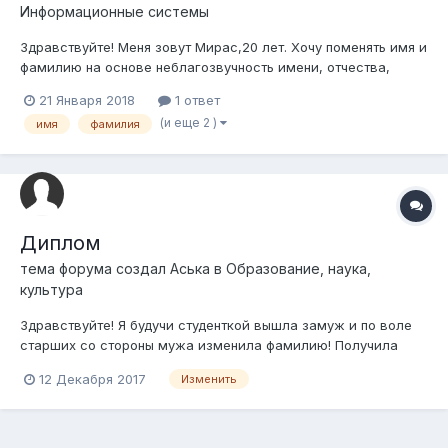
Информационные системы
Здравствуйте! Меня зовут Мирас,20 лет. Хочу поменять имя и
фамилию на основе неблагозвучность имени, отчества,
фамилии; Не имеются дети, не работаю так как все еще
21 Января 2018
1 ответ
учусь в университете. Возможно ли изменить гражданское
(и еще 2 )
имя
фамилия
имя/фамилию которую дали при рождении на MIckey Brown и
возможно ли в...
Диплом
тема форума создал
Аська
в
Образование, наука,
культура
Здравствуйте! Я будучи студенткой вышла замуж и по воле
старших со стороны мужа изменила фамилию! Получила
диплом высшего образования по его фамилий, но через
12 Декабря 2017
Изменить
какое то время мы развелись! Я обратно взяла свою
девичью фамилию, но диплом по прежнему на фамилию
бывшего мужа! И это приводит множество не...