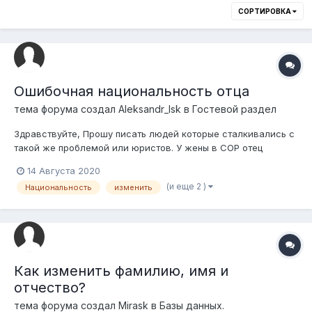
СОРТИРОВКА
Ошибочная национальность отца
тема форума создал
Aleksandr_lsk
в
Гостевой раздел
Здравствуйте, Прошу писать людей которые сталкивались с
такой же проблемой или юристов. У жены в СОР отец
записан как русский, она взяла национальность русская. В
14 Августа 2020
СОРе отца его отец записан как русский, а мать немка, но
(и еще 2 )
Национальность
изменить
начали поднимать документы и оказалось что его отец по
всем документам...
Как изменить фамилию, имя и
отчество?
тема форума создал
Mirask
в
Базы данных.