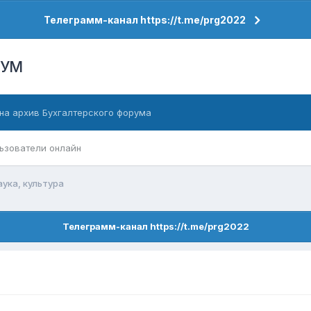
Телеграмм-канал https://t.me/prg2022
РУМ
на архив Бухгалтерского форума
ьзователи онлайн
ука, культура
Телеграмм-канал https://t.me/prg2022