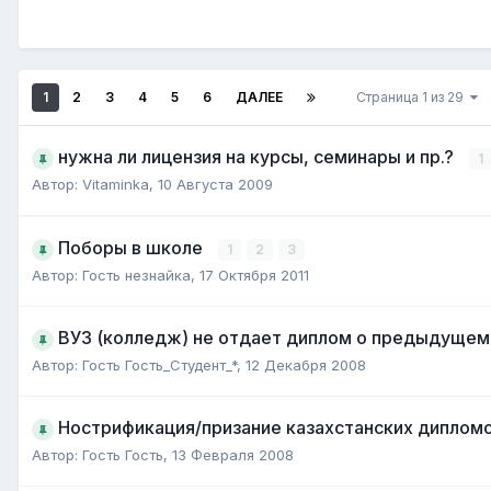
1
2
3
4
5
6
ДАЛЕЕ
Страница 1 из 29
нужна ли лицензия на курсы, семинары и пр.?
1
Автор:
Vitaminka
,
10 Августа 2009
Поборы в школе
1
2
3
Автор:
Гость незнайка
,
17 Октября 2011
ВУЗ (колледж) не отдает диплом о предыдущем
Автор:
Гость Гость_Студент_*
,
12 Декабря 2008
Нострификация/призание казахстанских дипломов
Автор:
Гость Гость
,
13 Февраля 2008