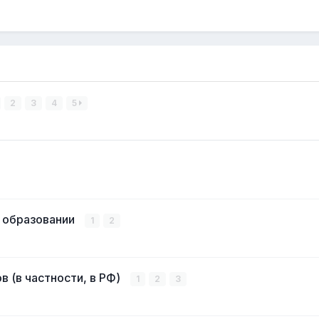
2
3
4
5
 образовании
1
2
 (в частности, в РФ)
1
2
3