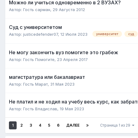
Можно ли учиться одновременно в 2 ВУЗАХ?
Автор:
Гость сарман
,
29 Августа 2012
Суд с университетом
Автор:
justicedefender07
,
12 Июля 2023
университет
суд
Не могу закончить вуз помогите это грабеж
Автор:
Гость Помогите
,
23 Апреля 2017
магистратура или бакалавриат
Автор:
Гость Марат
,
31 Мая 2023
Не платил и не ходил на учебу весь курс, как забр
Автор:
Гость Владислав
,
19 Мая 2023
1
2
3
4
5
6
ДАЛЕЕ
Страница 1 из 29