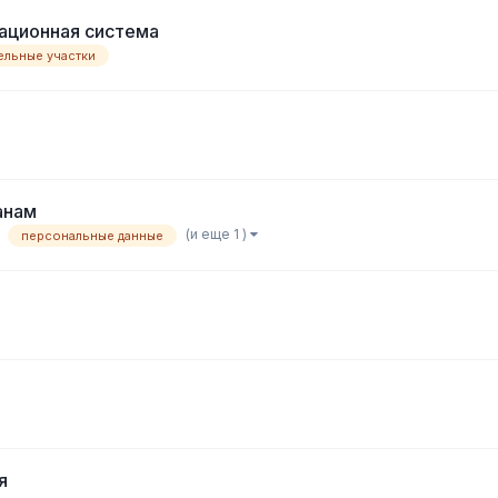
ионная система
ельные участки
анам
(и еще 1 )
персональные данные
я