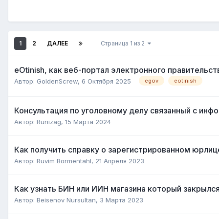
1
2
ДАЛЕЕ
Страница 1 из 2
eOtinish, как веб-портал электронного правительст
Автор:
GoldenScrew
,
6 Октября 2025
egov
eotinish
Консультация по уголовному делу связанный с ин
Автор:
Runizag
,
15 Марта 2024
Как получить справку о зарегистрированном юрлице
Автор:
Ruvim Bormentahl
,
21 Апреля 2023
Как узнать БИН или ИИН магазина который закрылс
Автор:
Beisenov Nursultan
,
3 Марта 2023