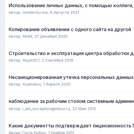
Использование личных данных, с помощью коллеги,
Автор:
GoldenScrew
,
6 Августа 2021
Копирование объявление с одного сайта на другой
Автор:
АК99
,
21 Декабря 2020
Строительство и эксплуатация центра обработки 
Автор:
Aliya1307
,
2 Сентября 2019
Несанкционированная утечка персональных данных
Автор:
Azamatov
,
1 Апреля 2020
наблюдение за рабочим столом системным админ
Автор:
i_am_exception@inbox.ru
,
22 Мая 2012
Какие документты подтверждает лицензионность
Автор:
Гость Ербол
,
1 Ноября 2011