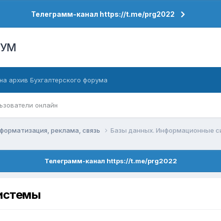
Телеграмм-канал https://t.me/prg2022
РУМ
на архив Бухгалтерского форума
ьзователи онлайн
форматизация, реклама, связь
Базы данных. Информационные 
Телеграмм-канал https://t.me/prg2022
истемы