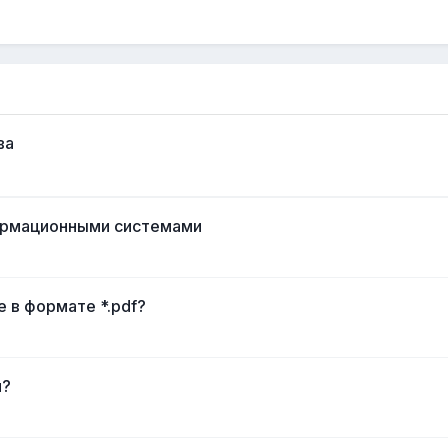
ва
формационными системами
 в формате *.pdf?
я?