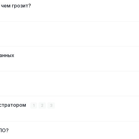
 чем грозит?
данных
истратором
1
2
3
 ПО?