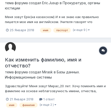
тема форума создал
Eric.Jusup
в
Прокуратура, органы
юстиции
Меня зовут Ерiк(на казахском) И я не знаю как правильно
пишется мое имя на английском. Учителя говорят что
казахские имена пишутся с буквой Y. И мое имя будет Yerik.
(и еще 9 )
25 Января 2018
имя
паспорт
В переводчиках транслит Erik. А в некоторых статьях
популярные имена пишутся не по правилам транслита. А
пишутся так...
Как изменить фамилию, имя и
отчество?
тема форума создал
Mirask
в
Базы данных.
Информационные системы
Здравствуйте! Меня зовут Мирас,20 лет. Хочу поменять имя и
фамилию на основе неблагозвучность имени, отчества,
фамилии; Не имеются дети, не работаю так как все еще
21 Января 2018
1 ответ
учусь в университете. Возможно ли изменить гражданское
(и еще 2 )
имя
фамилия
имя/фамилию которую дали при рождении на MIckey Brown и
возможно ли в...