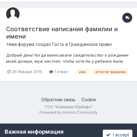
Соответствие написания фамилии и
имени
тема форума создал Гость в
Гражданское право
Добрый день! Когда выписывали свидетельство о рождении
моей дочери, муж настоял, чтобы хотя бы у ребенка были
грамотно и правильно написаны фамилия и имя казахскими
26 Января 2015
1 ответ
имя
аттестат фамилия
буквами без искажения звуков. Таким образом в фамилии и
имени моего ребенка имеется три специфических звука.
Ходит дочка в русский...
Обратная связь
Cookie
ТОО "Компания ЮрИнфо"
Powered by Invision Community
Важная информация
I accept