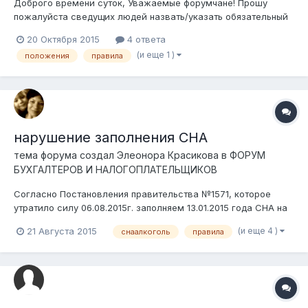
Доброго времени суток, Уважаемые форумчане! Прошу
пожалуйста сведущих людей назвать/указать обязательный
перечень положений, правил и инструкций, которые должно
20 Октября 2015
4 ответа
иметь ТОО. Если получится поделиться образцами неких
(и еще 1 )
положения
правила
документов буду очень благодарен.
нарушение заполнения СНА
тема форума создал
Элеонора Красикова
в
ФОРУМ
БУХГАЛТЕРОВ И НАЛОГОПЛАТЕЛЬЩИКОВ
Согласно Постановления правительства №1571, которое
утратило силу 06.08.2015г. заполняем 13.01.2015 года СНА на
алкоголь. Алкоголь(водка) реализовывается оптовиком в
(и еще 4 )
21 Августа 2015
снаалкоголь
правила
розницу, склад и магазин находятся на одной территории, но
в разных помещениях. Адрес в СНА и поставщика и
получатель указывается один...