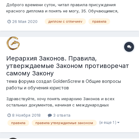
Доброго времени суток, читал правила присуждения
красного диплома и понять не могу, 35. Обучающимся,
освоившим и сдавшим образовательную программу с
26 Мая 2020
диплом с отличиеv
правила
оценками "отлично" не менее 75 процентов зачетов и
экзаменов по учебным дисциплинам и (или) модулям,
курсовым проектам (работам), отчетам по пр...
Иерархия Законов. Правила,
утверждаемые Законом противоречат
самому Закону
тема форума создал
GoldenScrew
в
Общие вопросы
работы и обучения юристов
Здравствуйте, хочу понять иерархию Законов и всех
остальных документов, начиная с международных
договоров, Конституции, Законов, НПА и т. д., не знаю, что
8 Ноября 2018
3 ответа
ещё существует, доходя до Приказов, Правил,
(и еще 1 )
правила
правила утверждаемые законом
утверждаемых в Законах. Разберём гипотетический пример.
а в этом утверждённом поряд...