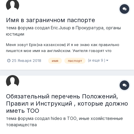
Имя в заграничном паспорте
тема форума создал
Eric.Jusup
в
Прокуратура, органы
юстиции
Меня зовут Ерiк(на казахском) И я не знаю как правильно
пишется мое имя на английском. Учителя говорят что
казахские имена пишутся с буквой Y. И мое имя будет Yerik.
(и еще 9 )
25 Января 2018
имя
паспорт
В переводчиках транслит Erik. А в некоторых статьях
популярные имена пишутся не по правилам транслита. А
пишутся так...
Обязательный перечень Положений,
Правил и Инструкций , которые должно
иметь ТОО
тема форума создал
hideo
в
ТОО, иные хозяйственные
товарищества