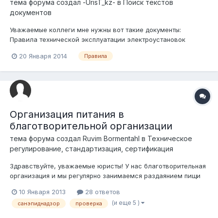
тема форума создал
-UrisT_kz-
в
Поиск текстов
документов
Уважаемые коллеги мне нужны вот такие документы:
Правила технической эксплуатации электроустановок
потребителей и Правила безопасности при эксплуатации
20 Января 2014
Правила
электроустановок потребителей от 21 декабря 1984 года
Утвердил Начальник Главгосэнергонадзора В.П.Нужен, а
также хотелось бы узнать действуют...
Организация питания в
благотворительной организации
тема форума создал
Ruvim Bormentahl
в
Техническое
регулирование, стандартизация, сертификация
Здравствуйте, уважаемые юристы! У нас благотворительная
организация и мы регулярно занимаемся раздаянием пищи
нуждающимся. Имеем столовую, переоборудованную в
10 Января 2013
28 ответов
частном жилом доме. Есть централизованное
(и еще 5 )
санэпиднадзор
проверка
водоснабжение, водонагревательный котел для мытья
посуды, холодильник, автономная канализация, з...