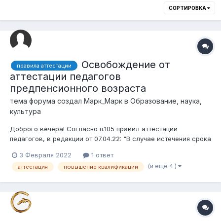
СОРТИРОВКА
Освобождение от
правила аттестации
аттестации педагогов
предпенсионного возраста
тема форума создал
Марк_Марк
в
Образование, наука,
культура
Доброго вечера! Согласно п.105 правил аттестации
педагогов, в редакции от 07.04.22: "В случае истечения срока
действия квалификационной категории педагогами, которым
3 Февраля 2022
1 ответ
до пенсии по возрасту остается не более четырех лет,
(и еще 4 )
аттестация
повышение квалификации
имеющиеся у них квалификационные категории сохраняются
до наступления пенси...