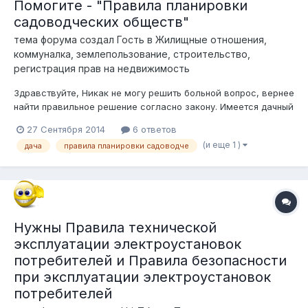
Помогите - "Правила планировки
садоводческих обществ"
тема форума создал Гость в
Жилищные отношения,
коммуналка, землепользование, строительство,
регистрация прав на недвижимость
Здравствуйте, Никак не могу решить больной вопрос, вернее
найти правильное решение согласно закону. Имеется дачный
участок, находится в самом конце улицы, причем конец улицы
27 Сентября 2014
6 ответов
это насыпанный с незапамятных времен вал, вплотную к
(и еще 1 )
дача
правила планировки садоводче
моему участку... От этого две проблемы - вал закрывает
солнце, ввид...
Нужны Правила технической
эксплуатации электроустановок
потребителей и Правила безопасности
при эксплуатации электроустановок
потребителей