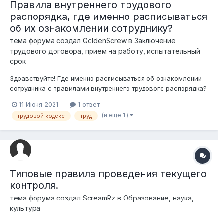
Правила внутреннего трудового
распорядка, где именно расписываться
об их ознакомлении сотруднику?
тема форума создал
GoldenScrew
в
Заключение
трудового договора, прием на работу, испытательный
срок
Здравствуйте! Где именно расписываться об ознакомлении
сотрудника с правилами внутреннего трудового распорядка?
Нужен какой-либо журнал или можно это в трудовой
11 Июня 2021
1 ответ
договор добавить, или отдельный документ? Как правильно?
(и еще 1 )
трудовой кодекс
труд
Где-то этот момент регламентирован?
Типовые правила проведения текущего
контроля.
тема форума создал
ScreamRz
в
Образование, наука,
культура