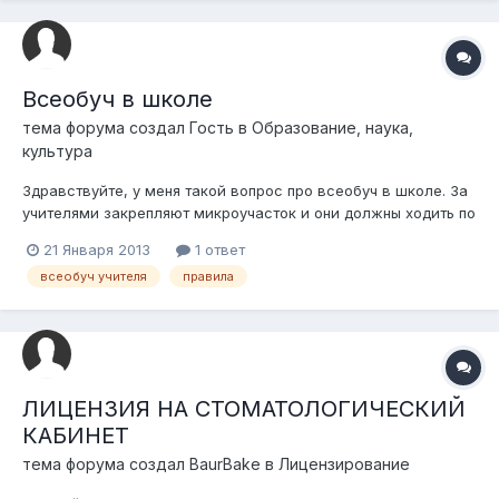
Всеобуч в школе
тема форума создал Гость в
Образование, наука,
культура
Здравствуйте, у меня такой вопрос про всеобуч в школе. За
учителями закрепляют микроучасток и они должны ходить по
квартирам. У меня молодая жена и она должна ходить вне
21 Января 2013
1 ответ
рабочего времени, в частности поздно вечером одна по
всеобуч учителя
правила
квартирам. Потом еще ездить по всему городу и собирать
справки для школы. Все...
ЛИЦЕНЗИЯ НА СТОМАТОЛОГИЧЕСКИЙ
КАБИНЕТ
тема форума создал
BaurBake
в
Лицензирование