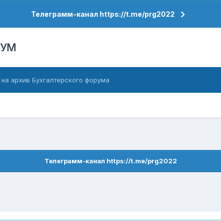
Телеграмм-канал https://t.me/prg2022
РУМ
 на архив Бухгалтерского форума
Телеграмм-канал https://t.me/prg2022