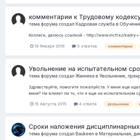
комментарии к Трудовому кодексу 
тема форума создал
Кадровая служба
в
Обучение
Коллеги, делюсь ссылкой - http://www.mcfr.kz/kadry-i-
19 Января 2016
5 ответов
комментарии
Увольнение на испытательном ср
тема форума создал
Жаннека
в
Увольнение, прек
Здравствуйте, помогите пожалуйста. У меня еще иде
меня? Не влияет ли то, что я еще на испытательном с
15 Августа 2015
4 ответа
увольнение
Сроки наложения дисциплинарных
тема форума создал
Baukeen
в
Материальная, ди