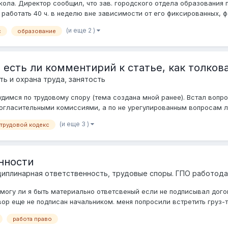
ла. Директор сообщил, что зав. городского отдела образования п
н работать 40 ч. в неделю вне зависимости от его фиксированных, фа
(и еще 2 )
с
образование
, есть ли комментирий к статье, как толкова
ть и охрана труда, занятость
имся по трудовому спору (тема создана мной ранее). Встал вопрос то
гласительными комиссиями, а по не урегулированным вопросам ли
(и еще 3 )
трудовой кодекс
нности
циплинарная ответственность, трудовые споры. ГПО работод
 могу ли я быть материально ответсвеный если не подписывал дог
ор еще не подписан начальником. меня попросили встретить груз-то
работа право