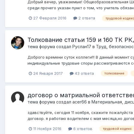
Добрый вечер, уважаемые! Общеобразовательная Шко
среди прочего указан пункт о том, что учитель обяза
27 Февраля 2016
2 ответа
трудовой кодек
Толкование статьи 159 и 160 ТК РК
тема форума создал
Руслан17
в
Труд, безопаснос
Доброго времени суток коллеги!!! В данный момент суд
индивидуальные трудовые споры рассматриваются со
24 Января 2017
43 ответа
толкование
договор о матриальной ответстве
тема форума создал
acer66
в
Материальная, дис
здавствуйте, сегодня 11 ноября, скажите пожалуйста
договор. я работаю водителем с мая месяца,но догов
11 Ноября 2016
6 ответов
трудовой кодекс