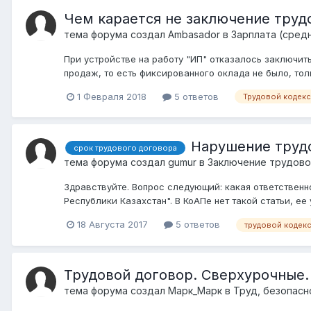
Чем карается не заключение трудо
тема форума создал
Ambasador
в
Зарплата (средн
При устройстве на работу "ИП" отказалось заключить
продаж, то есть фиксированного оклада не было, толь
1 Февраля 2018
5 ответов
Трудовой кодекс
Нарушение труд
срок трудового договора
тема форума создал
gumur
в
Заключение трудовог
Здравствуйте. Вопрос следующий: какая ответственн
Республики Казахстан". В КоАПе нет такой статьи, е
18 Августа 2017
5 ответов
трудовой кодек
Трудовой договор. Сверхурочные.
тема форума создал
Марк_Марк
в
Труд, безопасн