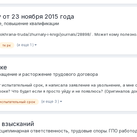
от 23 ноября 2015 года
, повышение квалификации
okhrana-truda/zhurnaly-i-knigi/journals/28898/ . Может кому полезно.
(и еще 1 )
тк рк
оке
ращение и расторжение трудового договора
т испытательный срок, я написала заявление на увольнение, а мне
роке? Что будет если я просто уйду и не появлюсь? (Оригиналов до
(и еще 3 )
испытательный срок
 взысканий
сциплинарная ответственность, трудовые споры. ГПО работо