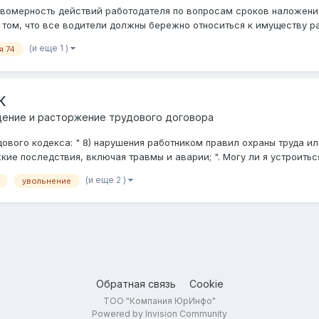
вомерность действий работодателя по вопросам сроков наложения
том, что все водители должны бережно относиться к имуществу раб
(и еще 1 )
я 74
К
щение и расторжение трудового договора
трудового кодекса: " 8) нарушения работником правил охраны труда
ие последствия, включая травмы и аварии; ". Могу ли я устроиться 
(и еще 2 )
увольнение
Обратная связь
Cookie
ТОО "Компания ЮрИнфо"
Powered by Invision Community