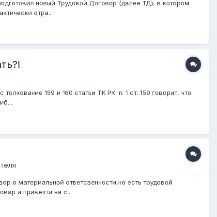
одготовил новый Трудовой Договор (далее ТД), в котором
ктически отра...
ть?!
лкование 159 и 160 статьи ТК РК. п. 1 ст. 159 говорит, что
б...
ателя
овор о материальной ответсвенности,но есть трудовой
вар и привезти на с...