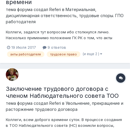
времени
тема форума создал
Referi
в
Материальная,
дисциплинарная ответственность, трудовые споры. ГПО
работодателя
Коллеги, задался тут вопросом ибо столкнулся лично.
Насколько применимо положение ГК РК о том, что акты
гражданского законодательства не имеют обратной силы в
19 Июля 2017
9 ответов
отношении актов работодателя в отношении работников,
(и еще 2 )
акты работодателя
трудовое право
которые регулируются ТК РК. Напрямую в ТК РК не имеется
понимания о действии такого...
Заключение трудового договора с
членом Наблюдательного совета ТОО
тема форума создал
Referi
в
Увольнение, прекращение и
расторжение трудового договора
Коллеги, всем доброго времени суток. В процессе создания
в ТОО Наблюдательного совета (НС) возникли вопросы,