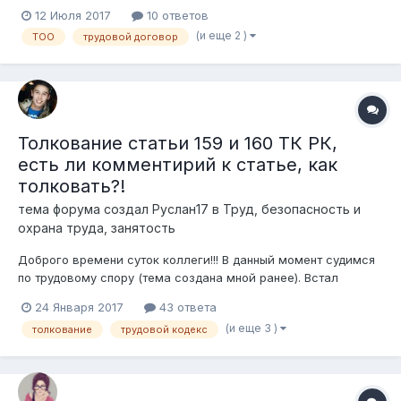
связанные с трудовыми отношениями между работодателем
12 Июля 2017
10 ответов
и новыми сотрудниками ТОО в лице членов НС. Озвучу их и
(и еще 2 )
ТОО
трудовой договор
возможно вы мне что-то сможете подсказать ) Итак: 1)
собрание...
Толкование статьи 159 и 160 ТК РК,
есть ли комментирий к статье, как
толковать?!
тема форума создал
Руслан17
в
Труд, безопасность и
охрана труда, занятость
Доброго времени суток коллеги!!! В данный момент судимся
по трудовому спору (тема создана мной ранее). Встал
вопрос толкование 159 и 160 статьи ТК РК. п. 1 ст. 159
24 Января 2017
43 ответа
говорит, что индивидуальные трудовые споры
(и еще 3 )
толкование
трудовой кодекс
рассматриваются согласительными комиссиями, а по не
урегулированным вопросам либ...