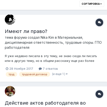
СОРТИРОВКА
Имеют ли право?
тема форума создал
Nika Kim
в
Материальная,
дисциплинарная ответственность, трудовые споры. ГПО
работодателя
Я уже недавно писала в эту тему, не знаю сюда ли писать
или в другую тему, но в общем расскажу еще раз более
развернутно. Я работала в ТОО с 2015 по 2016, совмещала
28 Ноября 2017
7 ответов
работу и учебу, бывало отпрашивалась и увольнялась по
(и еще 1 )
труд
трудовой договор
собственному желанию. В конце 2016 года снова устроилась
в это же ТОО, в другое п...
Действие актов работодателя во