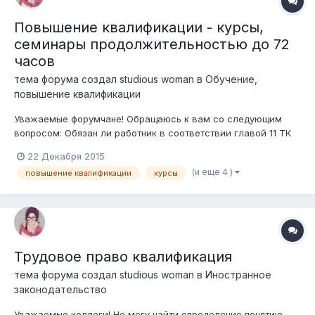
Повышение квалификации - курсы,
семинары продолжительностью до 72
часов
тема форума создал
studious woman
в
Обучение,
повышение квалификации
Уважаемые форумчане! Обращаюсь к вам со следующим
вопросом: Обязан ли работник в соответствии главой 11 ТК
РК заключать с работодателем договор на обучение и
22 Декабря 2015
указать в нем условия об отработке у работодателя, если за
(и еще 4 )
повышение квалификации
курсы
счет работодателя был направлен на обучение в другой
город РК на семинар или к...
Трудовое право квалификация
тема форума создал
studious woman
в
Иностранное
законодательство
Уважаемые коллеги! Не могу найти определение понятию