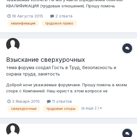
КВАЛИФИКАЦИЯ (трудовые отношения). Прошу помочь
18 Августа 2015
2 ответа
квалификация
трудовое право
Взыскание сверхурочных
тема форума создал Гость в
Труд, безопасность и
охрана труда, занятость
Доброй ночи уважаемые форумчане. Прошу помочь в моем
споре с Компанией. Наш юрист в этом вопросе не
консультирует меня, т.к. защищает интересы компании. Суть
3 Января 2015
11 ответов
дела в следующем. Я увольняюсь с компании и хочу в суде
(и еще 2 )
сверхурочные
трудовые споры
взыскать компенсацию за работу в сверхурочные. Согласно
трудового договора мне уста...