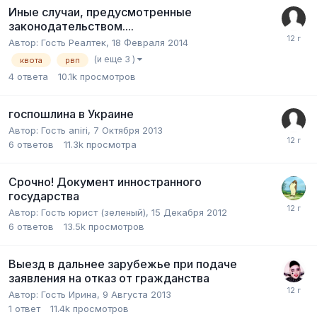
Иные случаи, предусмотренные
законодательством....
Автор:
Гость Реалтек
,
18 Февраля 2014
(и еще 3 )
квота
рвп
4
ответа
10.1k
просмотров
госпошлина в Украине
Автор:
Гость aniri
,
7 Октября 2013
6
ответов
11.3k
просмотра
Срочно! Документ инностранного
государства
Автор:
Гость юрист (зеленый)
,
15 Декабря 2012
6
ответов
13.5k
просмотров
Выезд в дальнее зарубежье при подаче
заявления на отказ от гражданства
Автор:
Гость Ирина
,
9 Августа 2013
1
ответ
11.4k
просмотров