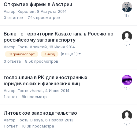
Открытие фирмы в Австрии
Автор:
Королев
,
8 Августа 2014
0
ответов
7.4k
просмотров
Вылет с территории Казахстана в Россию по
российскому загранпаспорту
Автор:
Гость Алексей
,
18 Июня 2014
(и еще 1 )
Загранпаспорт
выезд
3
ответа
8.5k
просмотров
госпошлина в РК для иностранных
юридических и физических лиц
Автор:
Гость zhanat
,
4 Июня 2014
1
ответ
8k
просмотр
Литовское законодательство
Автор:
Гость Olesya
,
6 Ноября 2013
1
ответ
10.3k
просмотра