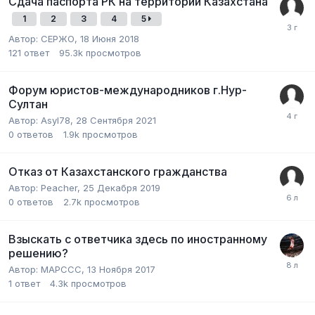
Сдача паспорта РК на территории Казахстана
1
2
3
4
5
Автор:
СЕРЖО
,
18 Июня 2018
121
ответ
95.3k
просмотров
Форум юристов-международников г.Нур-
Султан
Автор:
Asyl78
,
28 Сентября 2021
0
ответов
1.9k
просмотров
Отказ от Казахстанского гражданства
Автор:
Peacher
,
25 Декабря 2019
0
ответов
2.7k
просмотров
Взыскать с ответчика здесь по иностранному
решению?
Автор:
MAPCCC
,
13 Ноября 2017
1
ответ
4.3k
просмотров