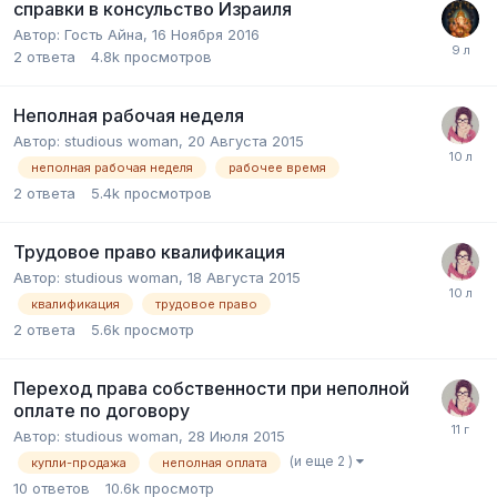
справки в консульство Израиля
Автор:
Гость Айна
,
16 Ноября 2016
2
ответа
4.8k
просмотров
Неполная рабочая неделя
Автор:
studious woman
,
20 Августа 2015
неполная рабочая неделя
рабочее время
2
ответа
5.4k
просмотров
Трудовое право квалификация
Автор:
studious woman
,
18 Августа 2015
квалификация
трудовое право
2
ответа
5.6k
просмотр
Переход права собственности при неполной
оплате по договору
Автор:
studious woman
,
28 Июля 2015
(и еще 2 )
купли-продажа
неполная оплата
10
ответов
10.6k
просмотр