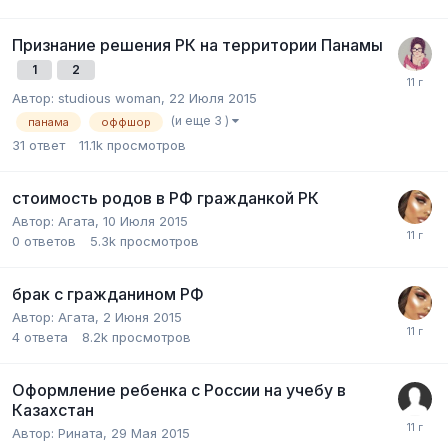
Признание решения РК на территории Панамы
1
2
Автор:
studious woman
,
22 Июля 2015
(и еще 3 )
панама
оффшор
31
ответ
11.1k
просмотров
стоимость родов в РФ гражданкой РК
Автор:
Агата
,
10 Июля 2015
0
ответов
5.3k
просмотров
брак с гражданином РФ
Автор:
Агата
,
2 Июня 2015
4
ответа
8.2k
просмотров
Оформление ребенка с России на учебу в
Казахстан
Автор:
Рината
,
29 Мая 2015