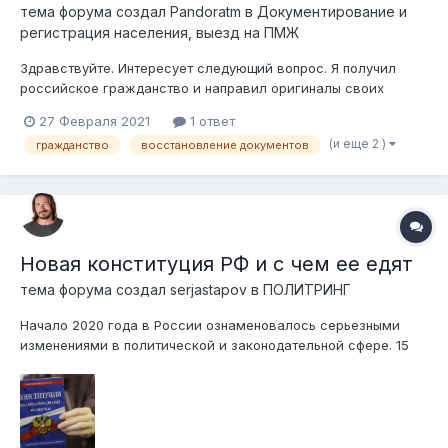
тема форума создал
Pandoratm
в
Документирование и
регистрация населения, выезд на ПМЖ
Здравствуйте. Интересует следующий вопрос. Я получил
российское гражданство и направил оригиналы своих
документов РК в консульство для процедуры лишения меня
27 Февраля 2021
1 ответ
гражданства РК. Процедура занимает от 3 до 6 месяцев и на
(и еще 2 )
гражданство
восстановление документов
данный момент она не закончена, по базам я пробиваюсь как
гражданин РК. Возмож...
Новая конституция РФ и с чем ее едят
тема форума создал
serjastapov
в
ПОЛИТРИНГ
Начало 2020 года в России ознаменовалось серьезными
изменениями в политической и законодательной сфере. 15
января Владимир Путин выступил с предложением о
внесении поправок в Конституцию Российской Федерации, а
уже 25 января Госдума РФ единогласно приняла внесенный
президентом законопроект в первом...