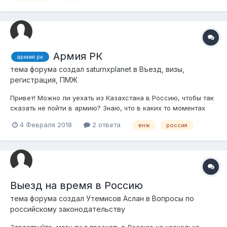
За бабушкой осталась квартира в России (М...
Армия РК
армия рк
тема форума создал
saturnxplanet
в
Въезд, визы,
регистрация, ПМЖ
Привет! Можно ли уехать из Казахстана в Россию, чтобы так
сказать не пойти в армию? Знаю, что в каких то моментах
нужно сниматься с учета, вот этот нюанс и интересен. Если я
4 Февраля 2018
2 ответа
внж
россия
допустим получу РВП в РФ, нужно ли сниматься с учета? Или
может вы чего подскажете? Буду рад любому ответу!
Выезд на время в Россию
тема форума создал
Утемисов Аслан
в
Вопросы по
российскому законодательству