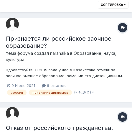
СОРТИРОВКА
Признается ли российское заочное
образование?
тема форума создал
naranaika
в
Образование, наука,
культура
Здравствуйте! С 2019 года у нас в Казахстане отменили
заочное высшее образование, заменив его дистанционным.
Однако в России оно есть. Если получить российское
9 Июля 2021
6 ответов
заочное,то будет ли признаваться этот диплом и можно ли
(и еще 2 )
россия
признание дипломов
будет пойти с ним в магистратуру?
Отказ от российского гражданства.