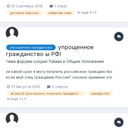
товара был заключен в 2009 году, а товар поставляется в
10 Сентября 2015
1 ответ
2015 году, применяется и распространяет ли свое действие
(и еще 6 )
договор еврозэс
обратная сила
на данные правоотношения договор о Евразийском
экономическом союзе в части взиман...
упрощенное
упрощенное гражданство
гражданство ы РФ!
тема форума создал
Yuliaaa
в
Общие положения
за какой срок я могу получить российское гражданство
если мой отец гражданин России? сколько времени это
займет по упрощенной форме получения??
21 Августа 2015
2 ответа
за какой срок можно получить гражданство по отцу?
граждаство
(и еще 3 )