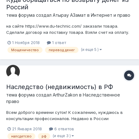
Россий
тема форума создал
Атырау АЗамат
в
Интернет и право
на сайте https://www.du-technic.com/ заказали товара.
Сделали договор на поставку товара. Взяли счет на оплату.
Оплатили.Товара нет. Обратной связи нет. в OLX сидят
1 Ноября 2018
1 ответ
разными номерами и Казахстанские номера и российские
(и еще 5 )
Мощеничество
перевод денег
номера. Надо Взят под контроль наверное многих обманули.
Сумма не...
Наследство (недвижимость) в РФ
тема форума создал
ArthurZakon
в
Наследственное
право
Всем доброго времени суток! К сожалению, нуждаюсь в
консультации профессионалов. Недавно в России
скончалась сестра моего покойного деда, то есть моя
21 Января 2018
6 ответов
двоюродная бабушка. Я и мой отец являемся её
(и еще 3 )
налсдетсво
рф
ближайшими родственниками. Мы проживаем в Казахстане.