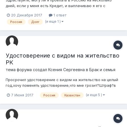
Здраствуйте, могу ли я проехать в Россию на несколько
дней, если у меня есть Кредит, и выплачиваю я его с
задержками. Будут ли проблемы С выездом ?
20 Декабря 2017
1 ответ
(и еще 1 )
Россия
Долг
Удостоверение с видом на жительство
РК
тема форума создал
Ксения Сергеевна
в
Брак и семья
Просрочил удостоверение с видом на жительство на целый
год,хочу поменять удостоверение,что мне грозит?Штраф?в
Россию не отправят?
(и еще 5 )
7 Июня 2017
Россия
Казахстан