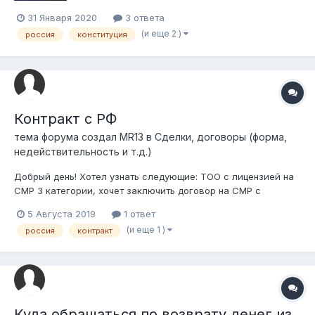
31 Января 2020
3 ответа
(и еще 2 )
россия
конституция
Контракт с РФ
тема форума создал
MR13
в
Сделки, договоры (форма,
недействительность и т.д.)
Добрый день! Хотел узнать следующие: ТОО с лицензией на
СМР 3 категории, хочет заключить договор на СМР с
компанией из РФ. Услуги будут оказываться на территории
5 Августа 2019
1 ответ
РФ. В данном случае лучше открыть там филиал? или
(и еще 1 )
россия
контракт
работать самой ТОО по договору?
Куда обращаться по возврату денег из