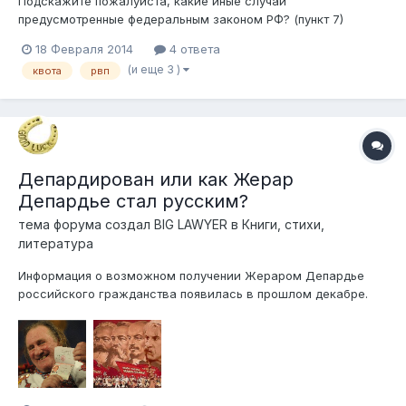
Подскажите пожалуйста, какие иные случаи
предусмотренные федеральным законом РФ? (пункт 7)
18 Февраля 2014
4 ответа
(и еще 3 )
квота
рвп
Депардирован или как Жерар
Депардье стал русским?
тема форума создал
BIG LAWYER
в
Книги, стихи,
литература
Информация о возможном получении Жераром Депардье
российского гражданства появилась в прошлом декабре.
Французское правительство резко увеличило налоговые
ставки для самых обеспеченных граждан, часть из них
решили переехать. Депардье планировал эмигрировать в
Бельгию, но в конце концов остановился н...