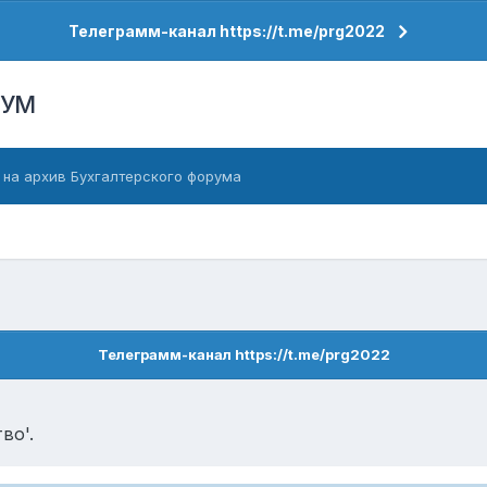
Телеграмм-канал https://t.me/prg2022
РУМ
 на архив Бухгалтерского форума
Телеграмм-канал https://t.me/prg2022
во'.