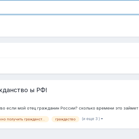
жданство ы РФ!
тво если мой отец гражданин России? сколько времени это займет
(и еще 3 )
за какой срок можно получить гражданство по отцу?
граждаство