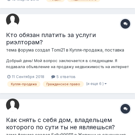
родителей уже.Затем муж ушёл и не просто оставил долги а
выписался и решил уехать в РФ,даже справку получал на
выбывание.После этого пропал,где он и что...
Кто обязан платить за услуги
риэлторам?
тема форума создал
Tomi21
в
Купля-продажа, поставка
Добрый день! Мой вопрос заключается в следующем. Я
подавала объявление на продажу недвижимость на интернет
ресурсе. По моему объявлению пришли Покупатель и
11 Сентября 2018
5 ответов
Риэлтор. Между ними заключен договор, где указывается
(и еще 6 )
Купля-продажа
Гражданское право
что Покупатель обязуется уплатить сумму за оказание
риэлторских услуг. Тогда как, ме...
Как снять с себя дом, владельцем
которого по сути ты не являешься?
тема форума создал
Sally999111
в
Жилищные отношения,