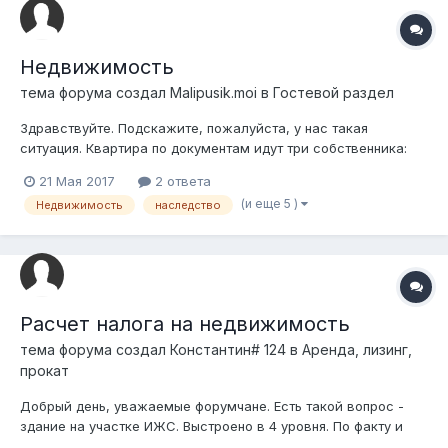
Недвижимость
тема форума создал
Malipusik.moi
в
Гостевой раздел
Здравствуйте. Подскажите, пожалуйста, у нас такая
ситуация. Квартира по документам идут три собственника:
бабушка, мама и муж. Узнали недавно, когда хотели
21 Мая 2017
2 ответа
прописать меня. Бабушка умерла 2012 году, никто и не знал,
(и еще 5 )
Недвижимость
наследство
что с документами такая проблема и идут три хозяина.
Теперь не прописаться, ничего н...
Расчет налога на недвижимость
тема форума создал
Константин# 124
в
Аренда, лизинг,
прокат
Добрый день, уважаемые форумчане. Есть такой вопрос -
здание на участке ИЖС. Выстроено в 4 уровня. По факту и
планировке, жилыми будут 2 и 3 этажи. Первый цокольный