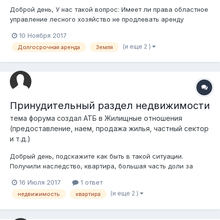
Доброй день, У нас такой вопрос: Имеет ли права областное
управление лесного хозяйство не продлевать аренду
земель? Так как наша АЗС находиться частично на земле
10 Ноября 2017
лесного хозяйство, у нас с этой организацией истек срок
(и еще 2 )
Долгосрочная аренда
Земля
аренды. Нас попросили освободить землю лесного фонда, и
отказываются прод...
Принудительный раздел недвижимости
тема форума создал
АТБ
в
Жилищные отношения
(предоставление, наем, продажа жилья, частный сектор
и т.д.)
Добрый день, подскажите как быть в такой ситуации.
Получили наследство, квартира, большая часть доли за
мной, и есть метры другого человека. Этот человек сидит в
16 Июля 2017
1 ответ
тюрьме на 12 лет, отсидел только год. При этом он убил
(и еще 2 )
недвижимость
квартира
наследодателя. по суду мы его лишили наследства как
положено по статье, но эти мет...