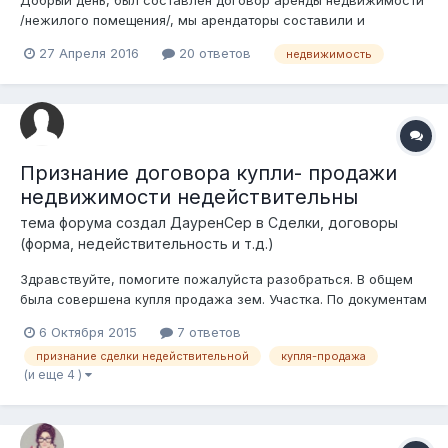
/нежилого помещения/, мы арендаторы составили и
подписав договор отправили договор арендодателю, но
27 Апреля 2016
20 ответов
недвижимость
арендодатель не подписав договор, отправил нам
уведомление о повышении платы за аренду. Изначально по
договору сумма аренды была указана 100000,...
Признание договора купли- продажи
недвижимости недействительны
тема форума создал
ДауренСер
в
Сделки, договоры
(форма, недействительность и т.д.)
Здравствуйте, помогите пожалуйста разобраться. В общем
была совершена купля продажа зем. Участка. По документам
было указанно 10га, но с одной оговорокой, 10 га в том числе
6 Октября 2015
7 ответов
5 га на праве общей собственности принадлежат другому
признание сделки недействительной
купля-продажа
лицу. Покупатель не обратил на это внимания, покупал через
(и еще 4 )
агенство нед...