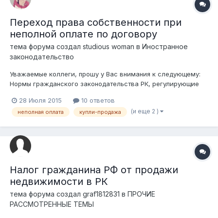
Переход права собственности при
неполной оплате по договору
тема форума создал
studious woman
в
Иностранное
законодательство
Уважаемые коллеги, прошу у Вас внимания к следующему:
Нормы гражданского законодательства РК, регулирующие
правоотношения сторон по договору купли-продажи,
28 Июля 2015
10 ответов
позволяют приобрести имущество в рассрочку, согласно
(и еще 2 )
неполная оплата
купли-продажа
графика платежей, при этом договором может быть
установлено, что право собственности на иму...
Налог гражданина РФ от продажи
недвижимости в РК
тема форума создал
graf1812831
в
ПРОЧИЕ
РАССМОТРЕННЫЕ ТЕМЫ