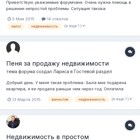
Приветствую уважаемые форумчане. Очень нужна помощь в
решении непростой проблемы. Ситуация такова:
Гражданинка РФ, в октябре 2014 года вступила в наследство
5 Мая 2015
14 ответов
недвижимости (частный дом). Оценки не было. Потом уехала
(и еще 1 )
налог
недвижимость
домой в РФ. В мае 2015 она приехала и продала
недвижимость гражданам РК. Без оценки, о...
Пеня за продажу недвижимости
тема форума создал
Лариса
в
Гостевой раздел
Добрый день. У меня такая проблема- Была мне подарена
квартира, я ее продала раньше чем через год. Оплатила
индивидуальный подоходный налог, теперь налоговый орган
(и еще 1 )
13 Марта 2015
амнистия
недвижимость
требует оплатить какую-то пеню в размере 400 000 тг. Ни
чем это не объясняют. Вопрос в следующем, попадаю ли под
амнистию об уплате пен...
Недвижимость в простом