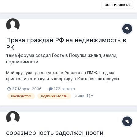
СОРТИРОВКА
Права граждан РФ на недвижимость в
РК
тема форума создал Гость в
Покупка жилья, земли,
недвижимости
Мой друг уже давно уехал в Россию на ПМЖ. на днях
приехал и хотел купить квартиру в Костанае. нотариусы
отказали ему в совершении сделки, ссылаясь на то, что
27 Марта 2006
172 ответа
недвижимость в Казахстане могут иметь только граждане
(и еще 1 )
наследство
недвижимость
РК. где можно прочитать на эту тему информацию или может
кто проконсультирует?
соразмерность задолженности