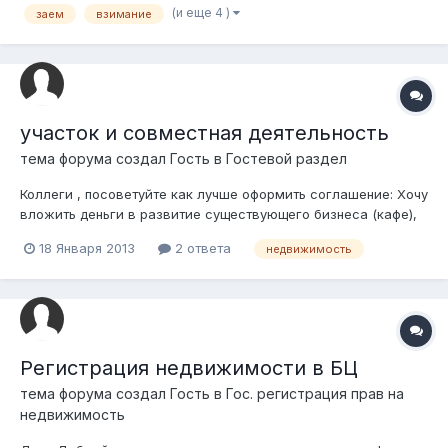
(и еще 4 )
заем
взимание
собственностью, была оформлена без согласия супруги. Я не
видела сам договор купли-прод...
участок и совместная деятельность
тема форума создал Гость в
Гостевой раздел
Коллеги , посоветуйте как лучше оформить соглашение: Хочу
вложить деньги в развитие существующего бизнеса (кафе),
которые уйдут на ремонт , рекламу и.т.д. Хозяин кафе
18 Января 2013
2 ответа
недвижимость
владеет только участком, строение не зарегистрировано
официально, и участок не выведен из жилого фонда. (узбечка
выше аль-фараби)...
Регистрация недвижимости в БЦ
тема форума создал Гость в
Гос. регистрация прав на
недвижимость