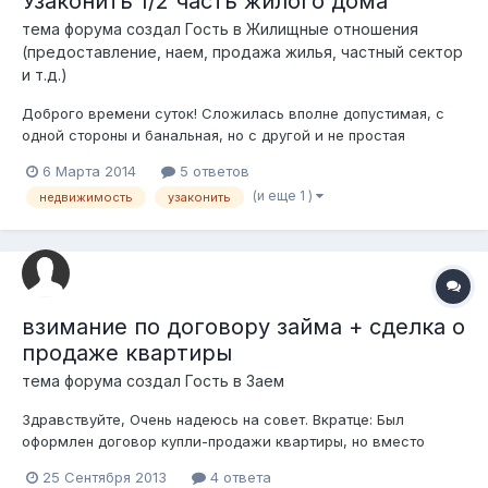
Узаконить 1/2 часть жилого дома
тема форума создал Гость в
Жилищные отношения
(предоставление, наем, продажа жилья, частный сектор
и т.д.)
Доброго времени суток! Сложилась вполне допустимая, с
одной стороны и банальная, но с другой и не простая
ситуация: Граждане Иванов и Петров (фамилии
6 Марта 2014
5 ответов
вымышленные) владеют домом по 1/2 части на каждого. Дом
(и еще 1 )
недвижимость
узаконить
один, но половины изолированы так, что у каждого
правообладателя свой вход и свои постройки...
взимание по договору займа + сделка о
продаже квартиры
тема форума создал Гость в
Заем
Здравствуйте, Очень надеюсь на совет. Вкратце: Был
оформлен договор купли-продажи квартиры, но вместо
оплаты был оформлен договор займа на сумму стоимости
25 Сентября 2013
4 ответа
квартиры. Сделка о продаже квартиры, являющейся общей