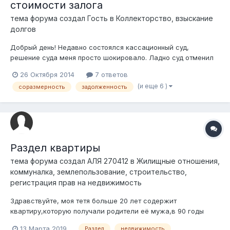
стоимости залога
тема форума создал Гость в
Коллекторство, взыскание
долгов
Добрый день! Недавно состоялся кассационный суд,
решение суда меня просто шокировало. Ладно суд отменил
часть вознаграждения, ввиду того что банк сам протянул во
26 Октября 2014
7 ответов
взыскании в судебном порядке, он еще и отменил в
(и еще 6 )
соразмерность
задолженность
обращении взыскании на залог указав что сумма
задолженности в 2 000 000 тенге, не соразме...
Раздел квартиры
тема форума создал
АЛЯ 270412
в
Жилищные отношения,
коммуналка, землепользование, строительство,
регистрация прав на недвижимость
Здравствуйте, моя тетя больше 20 лет содержит
квартиру,которую получали родители её мужа,в 90 годы
сделали приватизацию на мужа и жену,после смерти
13 Марта 2019
Раздел
недвижимость