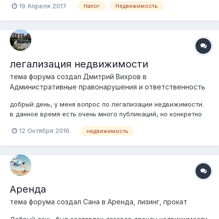
19 Апреля 2017
Налог
Недвижимость
(на уровне земли, вместо подвала) 4й мансардный. При
регистрации здания, как я понимаю, и получения
техпаспорта, будет рассчитана сумма...
легализация недвижимости
тема форума создал
Дмитрий Вихров
в
Административные правонарушения и ответственность
добрый день, у меня вопрос по легализации недвижимости.
в данное время есть очень много публикаций, но конкретно
нигде не описано. но суть всех статей сводится к тому, что
12 Октября 2016
недвижимость
если есть любая недвижимость за рубежом, то ее надо
легализовать. если я купил недвижимость, официально,
деньги(продал квар...
Аренда
тема форума создал
Сана
в
Аренда, лизинг, прокат
Добрый день, был составлен договор аренды недвижимости