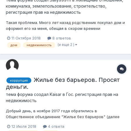
коммуналка, землепользование, строительство,
регистрация прав на недвижимость
Такая проблема. Много лет назад родственник покупал дом и
оформил его на меня, обещая в скором времени
переоформить его. Прошло уже около 7 лет, сейчас я мать-
11 Октября 2018
8 ответов
одиночка и хочу встать на очередь на жилье, но по
(и еще 2 )
дом
недвижимость
документам, я являюсь владелицей дома (естественно,
никаких документов у меня на руках нет)...
Жилье без барьеров. Просят
коррупция
деньги.
тема форума создал
Kaisar
в
Гос. регистрация прав на
недвижимость
Добрый день, в ноябре 2017 года обратились в
Общественное объединение "Жилье без барьеров" (далее
ОО) за бесплатной помощью по узаконению построенного
12 Июля 2018
4 ответа
дома в Алатауском районе Алматы, все документы были