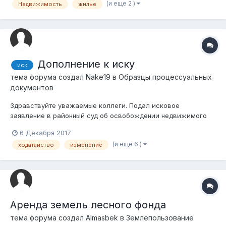
(и еще 2 )
Недвижимость
жилье
собраны тогда же, в ноябре, и отданы сотрудникам ОО,
уверяли что все займет не много времени, 3-...
Дополнение к иску
иск
тема форума создал
Nake19
в
Образцы процессуальных
документов
Здравствуйте уважаемые коллеги. Подал исковое
заявление в районный суд об освобождении недвижимого
имущества от ареста третьих лиц. Недвижимое имущество
6 Декабря 2017
приобретено на торгах организованных ЧСИ. В иске в
(и еще 6 )
ходатайство
изменение
качестве ответчика указан один должник и банк. Тогда как в
решении суда там солидарное взыскание...
Аренда земель лесного фонда
тема форума создал
Almasbek
в
Землепользование