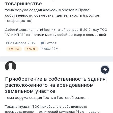
товариществе
тема форума создал
Алексей Морозов
в
Право
собственности, совместная деятельность (простое
товарищество)
Добрый день, коллеги! Возник такой вопрос: В 2012 году ТОО
"А" и ИП "Б" заключили между собой договор о совместной
деятельности. Цель: строительство здания с целью
29 Января 2015
1 ответ
дальнейшей сдачу в аренду под офисы. ИП со своей стороны
(и еще 4 )
здание
земля
предоставило земельный участок, ТОО - полностью
профинансировало строительств...
Приобретение в собственность здания,
расположенного на арендованном
земельном участке
тема форума создал Гость в
Гостевой раздел
Такая ситуация: ТОО приобрело в собственность
производственно - технический комплекс 14 лет назад с