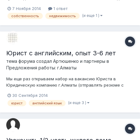
правом постоянного землепользования, однако в договоре
7 Ноября 2014
1 ответ
купли - продажи, при перечислении объектов передаваемых
(и еще 1 )
собственность
недвижимость
в собственность ТОО отсутствует одно здание,
соотвественно и в справке о зарегистриров...
Юрист с английским, опыт 3-6 лет
тема форума создал
Артюшенко и партнеры
в
Предложения работы: г.Алматы
Мы еще раз открываем набор на вакансию Юриста в
Юридическую компанию г.Алматы (отправлять резюме с
пометкой "ЮрФорум"). Уважаемые кандидаты, просим Вас не
30 Сентября 2014
отправлять резюме, если Вы не знаете английского языка
(и еще 3 )
юрист
английский язык
хотя бы на уровне upper intermediate. 1.Указать город(а), в
котором будет осуществляться...