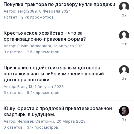
Покупка трактора по договору купли продажи
Автор:
serg12389
,
8 Февраля 2024
1
ответ
2.7k
просмотров
Крестьянское хозяйство - что за
организационно-правовая форма?
Автор:
Ruvim Bormentahl
,
12 Августа 2023
0
ответов
2.6k
просмотров
Признание недействительным договора
поставки в части либо изменение условий
договора поставки
Автор:
Erasyl13
,
1 Августа 2023
6
ответов
5.2k
просмотров
Ющу юриста с продажей приватизированной
квартиры в будущем.
Автор:
Человек Светский
,
20 Марта 2023
0
ответов
3.1k
просмотров