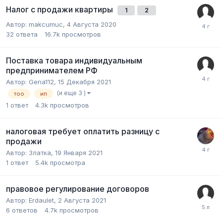
Налог с продажи квартиры
1
2
Автор:
makcumuc
,
4 Августа 2020
32
ответа
16.7k
просмотров
Поставка товара индивидуальным
предпринимателем РФ
Автор:
Gena112
,
15 Декабря 2021
(и еще 3 )
тоо
ип
1
ответ
4.3k
просмотров
налоговая требует оплатить разницу с
продажи
Автор:
Златка
,
19 Января 2021
1
ответ
5.4k
просмотра
правовое регулирование договоров
Автор:
Erdaulet
,
2 Августа 2021
6
ответов
4.7k
просмотров