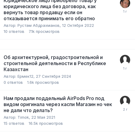
Юридическое лицо приобрело товар у
юридического лица без договора, как
вернуть товар продавцу если он
отказывается принимать его обратно
Автор:
Рустам Абдрахманов
,
12 Октября 2022
10
ответов
7.1k
просмотров
Об архитектурной, градостроительной и
строительной деятельности в Республике
Казахстан
Автор:
Ермек12
,
27 Сентября 2024
0
ответов
1.6k
просмотров
Нам продали поддельный AirPods Pro под
видом оригинала через каспи Магазин но чек
не дали что делать?
Автор:
Timok
,
22 Мая 2021
15
ответов
16.5k
просмотров