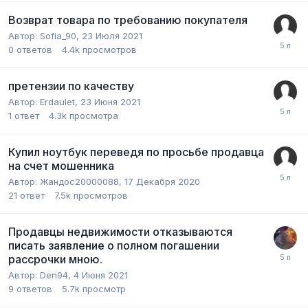
Возврат товара по требованию покупателя
Автор:
Sofia_90
,
23 Июля 2021
0
ответов
4.4k
просмотров
претензии по качеству
Автор:
Erdaulet
,
23 Июня 2021
1
ответ
4.3k
просмотра
Купил ноутбук переведя по просьбе продавца
на счет мошенника
Автор:
Жандос20000088
,
17 Декабря 2020
21
ответ
7.5k
просмотров
Продавцы недвижимости отказываются
писать заявление о полном погашении
рассрочки мною.
Автор:
Den94
,
4 Июня 2021
9
ответов
5.7k
просмотр