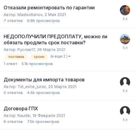
Отказали ремонтировать по гарантии
Автор:
Madisoltanov
,
2 Мая 2021
7
ответов
6.8k
просмотров
НЕДОПОЛУЧИЛИ ПРЕДОПЛАТУ, можно ли
обязать продлить срок поставки?
Автор:
Руслан17
,
26 Марта 2021
(и еще 2 )
поставка
сроки
1
ответ
5.1k
просмотров
Документы для импорта товаров
Автор:
Tot_eshe_jurist
,
25 Марта 2021
0
ответов
4.6k
просмотров
Договора ГПХ
Автор:
Rau4ik
,
19 Февраля 2021
6
ответов
7.5k
просмотров