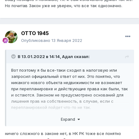
Но почитав Закон уже не уверен, что все так однозначно.
ОТТО 1945
Опубликовано
13 Января 2022
В 13.01.2022 в 14:14,
Адал
сказал:
Вот поэтому я бы все-таки сходил в налоговую или
запросил официальный ответ от них. Это понятно, что
никакого нового объекта недвижимости не возникает
при перепланировке и действующие права как были, так
и остаются. Законом не предусмотрено оснований для
лишения прав на собственность, в случае, если с
перепланировкой пойдет что-то не так.
Но у ТС и нотариуса, который его сделку проводил,
Expand
появились вопросы именно к течению времени права на
эту собственность. Т.е. обнулилась ли она в момент
ничего сложного в законе нет, в НК РК тоже все понятно
регистрации перепланировки или нет?