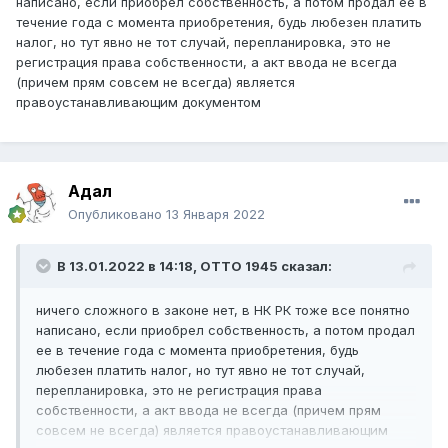
написано, если приобрел собственность, а потом продал ее в
течение года с момента приобретения, будь любезен платить
Вашу позицию я понимаю, т.к. и сам изначально думал
налог, но тут явно не тот случай, перепланировка, это не
так же. Но почитав Закон уже не уверен, что все так
регистрация права собственности, а акт ввода не всегда
однозначно.
(причем прям совсем не всегда) является
правоустанавливающим документом
Адал
Опубликовано
13 Января 2022
В 13.01.2022 в 14:18,
ОТТО 1945
сказал:
ничего сложного в законе нет, в НК РК тоже все понятно
написано, если приобрел собственность, а потом продал
ее в течение года с момента приобретения, будь
любезен платить налог, но тут явно не тот случай,
перепланировка, это не регистрация права
собственности, а акт ввода не всегда (причем прям
совсем не всегда) является правоустанавливающим