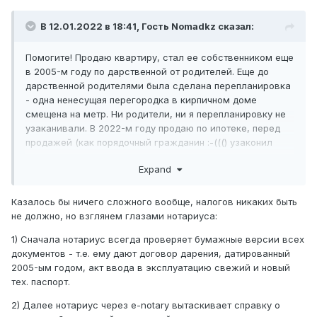
В 12.01.2022 в 18:41, Гость Nomadkz сказал:
Помогите! Продаю квартиру, стал ее собственником еще
в 2005-м году по дарственной от родителей. Еще до
дарственной родителями была сделана перепланировка
- одна ненесущая перегородка в кирпичном доме
смещена на метр. Ни родители, ни я перепланировку не
узаканивали. В 2022-м году продаю по ипотеке, перед
продажей (как порядочный гражданин :-((() узаконил
перепланировку, зарегистрировал акт ввода в
Expand
эксплуатацию.
Теперь при оформлении купли-
продажи мне нотариус говорит, что я должен буду
платить налог 10% от всей стоимости квартиры
Казалось бы ничего сложного вообще, налогов никаких быть
(огромная сумма), т.к. акт ввода зарегистрирован всего
не должно, но взглянем глазами нотариуса:
месяц назад и не прошел год. Неужели это так, ведь
1) Сначала нотариус всегда проверяет бумажные версии всех
владел этой квартирой на протяжении 16-ти лет?
документов - т.е. ему дают договор дарения, датированный
2005-ым годом, акт ввода в эксплуатацию свежий и новый
тех. паспорт.
2) Далее нотариус через e-notary вытаскивает справку о