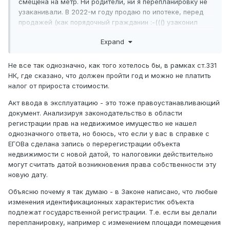
смещена на метр. Ни родители, ни я перепланировку не
узаканивали. В 2022-м году продаю по ипотеке, перед
продажей (как порядочный гражданин :-((() узаконил
перепланировку, зарегистрировал акт ввода в
Expand
эксплуатацию. Теперь при оформлении купли-продажи
мне нотариус говорит, что я должен буду платить налог
10% от всей стоимости квартиры (огромная сумма), т.к.
Не все так однозначно, как того хотелось бы, в рамках ст.331
акт ввода зарегистрирован всего месяц назад и не
НК, где сказано, что должен пройти год и можно не платить
прошел год. Неужели это так, ведь владел этой
налог от прироста стоимости.
квартирой на протяжении 16-ти лет?
Акт ввода в эксплуатацию - это тоже правоустанавливающий
документ. Анализируя законодательство в области
регистрации прав на недвижимое имущество не нашел
однозначного ответа, но боюсь, что если у вас в справке с
ЕГОВа сделана запись о перерегистрации объекта
недвижимости с новой датой, то налоговики действительно
могут считать датой возникновения права собственности эту
новую дату.
Объясню почему я так думаю - в Законе написано, что любые
изменения идентификационных характеристик объекта
подлежат государственной регистрации. Т.е. если вы делали
перепланировку, например с изменением площади помещения