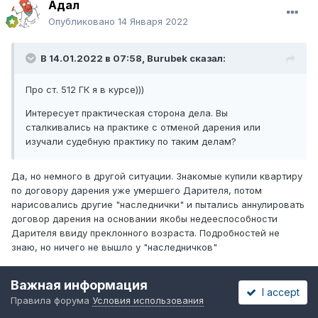
Адал
Опубликовано
14 Января 2022
В 14.01.2022 в 07:58,
Burubek
сказал:
Про ст. 512 ГК я в курсе)))
Интересует практическая сторона дела. Вы
сталкивались на практике с отменой дарения или
изучали судебную практику по таким делам?
Да, но немного в другой ситуации. Знакомые купили квартиру
по договору дарения уже умершего Дарителя, потом
нарисовались другие "наследнички" и пытались аннулировать
договор дарения на основании якобы недееспособности
Дарителя ввиду преклонного возраста. Подробностей не
знаю, но ничего не вышло у "наследничков"
Важная информация
I accept
Правила форума
Условия использования
likew