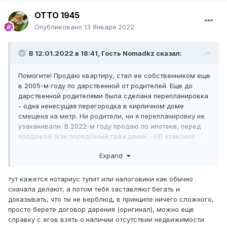
ОТТО 1945
Опубликовано
13 Января 2022
В 12.01.2022 в 18:41, Гость Nomadkz сказал:
Помогите! Продаю квартиру, стал ее собственником еще
в 2005-м году по дарственной от родителей. Еще до
дарственной родителями была сделана перепланировка
- одна ненесущая перегородка в кирпичном доме
смещена на метр. Ни родители, ни я перепланировку не
узаканивали. В 2022-м году продаю по ипотеке, перед
продажей (как порядочный гражданин :-((() узаконил
перепланировку, зарегистрировал акт ввода в
Expand
эксплуатацию. Теперь при оформлении купли-продажи
мне нотариус говорит, что я должен буду платить налог
10% от всей стоимости квартиры (огромная сумма), т.к.
тут кажется нотариус тупит или налоговики как обычно
акт ввода зарегистрирован всего месяц назад и не
сначала делают, а потом тебя заставляют бегать и
прошел год. Неужели это так, ведь владел этой
доказывать, что ты не верблюд, в принципе ничего сложного,
квартирой на протяжении 16-ти лет?
просто берете договор дарения (оригинал), можно еще
справку с егов взять о наличии отсутствии недвижимости