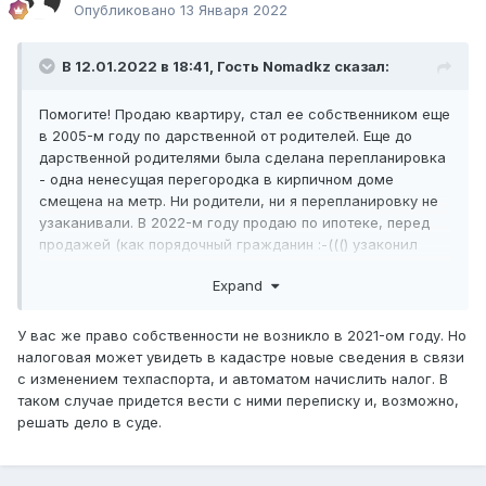
Опубликовано
13 Января 2022
В 12.01.2022 в 18:41, Гость Nomadkz сказал:
Помогите! Продаю квартиру, стал ее собственником еще
в 2005-м году по дарственной от родителей. Еще до
дарственной родителями была сделана перепланировка
- одна ненесущая перегородка в кирпичном доме
смещена на метр. Ни родители, ни я перепланировку не
узаканивали. В 2022-м году продаю по ипотеке, перед
продажей (как порядочный гражданин :-((() узаконил
перепланировку, зарегистрировал акт ввода в
Expand
эксплуатацию. Теперь при оформлении купли-продажи
мне нотариус говорит, что я должен буду платить налог
10% от всей стоимости квартиры (огромная сумма), т.к.
У вас же право собственности не возникло в 2021-ом году. Но
акт ввода зарегистрирован всего месяц назад и не
налоговая может увидеть в кадастре новые сведения в связи
прошел год. Неужели это так, ведь владел этой
с изменением техпаспорта, и автоматом начислить налог. В
квартирой на протяжении 16-ти лет?
таком случае придется вести с ними переписку и, возможно,
решать дело в суде.