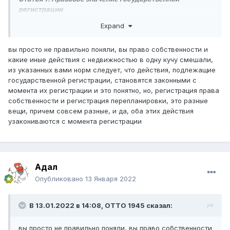
регистрации
Expand
1. Права (обременения прав) на недвижимое
имущество в соответствии со статьями 4, 5 и 6
настоящего Закона, подлежащие обязательной
вы просто не правильно поняли, вы право собственности и
государственной регистрации в правовом кадастре,
какие иные действия с недвижностью в одну кучу смешали,
возникают с момента их государственной регистрации,
из указанных вами норм следует, что действия, подлежащие
если иное не установлено настоящим Законом и иными
государственной регистрации, становятся законными с
законодательными актами.
момента их регистрации и это понятно, но, регистрация права
собственности и регистрация перепланировки, это разные
Если в регистрации не будет отказано, моментом
вещи, причем совсем разные, и да, оба этих действия
государственной регистрации признается момент подачи
узакониваются с момента регистрации
заявления.
При таком раскладе, выходит, что право собственности
возникло в момент подачи заявления на внесение
изменений в правовой кадастр, т.е. после узаконивания
Адал
перепланировки и получения акта ввода в эксплуатацию.
Опубликовано
13 Января 2022
В 13.01.2022 в 14:08,
ОТТО 1945
сказал:
вы просто не правильно поняли, вы право собственности