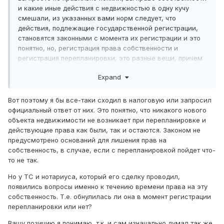
и какие иные действия с недвижностью в одну кучу
смешали, из указанных вами норм следует, что
действия, подлежащие государственной регистрации,
становятся законными с момента их регистрации и это
понятно, но, регистрация права собственности и
регистрация перепланировки, это разные вещи, причем
совсем разные, и да, оба этих действия узакониваются
Expand
с момента регистрации
Вот поэтому я бы все-таки сходил в налоговую или запросил
официальный ответ от них. Это понятно, что никакого нового
объекта недвижимости не возникает при перепланировке и
действующие права как были, так и остаются. Законом не
предусмотрено оснований для лишения прав на
собственность, в случае, если с перепланировкой пойдет что-
то не так.
Но у ТС и нотариуса, который его сделку проводил,
появились вопросы именно к течению времени права на эту
собственность. Т.е. обнулилась ли она в момент регистрации
перепланировки или нет?
Вашу позицию я понимаю, т.к. и сам изначально думал так же.