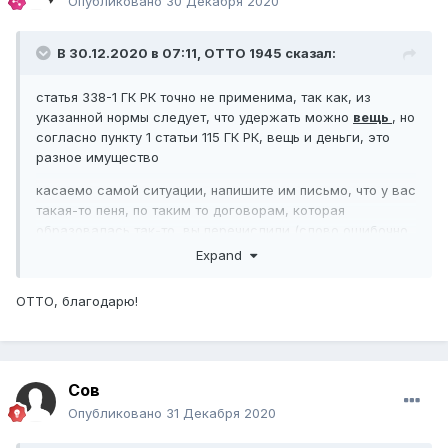
Опубликовано
30 Декабря 2020
В 30.12.2020 в 07:11,
ОТТО 1945
сказал:
статья 338-1 ГК РК точно не применима, так как, из
указанной нормы следует, что удержать можно
вещь
, но
согласно пункту 1 статьи 115 ГК РК, вещь и деньги, это
разное имущество
касаемо самой ситуации, напишите им письмо, что у вас
такая-то пеня, по таким то договорам, которая
образовалась так-то, вы перечислили (слово ошибочно
не пишите), такую-то сумму, и из которой и будет
Expand
произведено погашение задолженности, если у вас есть
вопросы или замечания по данному уведомлению,
ОТТО, благодарю!
просим проинформировать в течение столько дней
Сов
Опубликовано
31 Декабря 2020