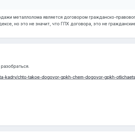
продажи металлолома является договором гражданско-правовог
ексе, но это не значит, что ГПХ договора, это не граждански
 разобраться.
arplata-kadry/chto-takoe-dogovor-gpkh-chem-dogovor-gpkh-otlichae