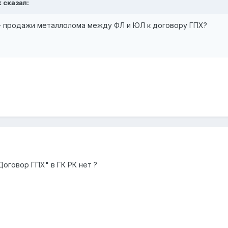
k
сказал:
 - продажи металлолома между ФЛ и ЮЛ к договору ГПХ?
Договор ГПХ" в ГК РК нет ?