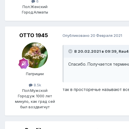
6
Пол:
Женский
Город:
Алматы
ОТТО 1945
Опубликовано
20 Февраля 2021
В 20.02.2021 в 09:39,
Rau4
Спасибо. Получается термина
Патриции
8.5k
так в просторечье называют вс
Пол:
Мужской
Город:
уж 1000 лет
минуло, как град сей
был воздвигнут