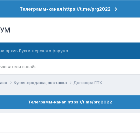
Телеграмм-канал https://t.me/prg2022
РУМ
на архив Бухгалтерского форума
ьзователи онлайн
раво
Купля-продажа, поставка
Договора ГПХ
Телеграмм-канал https://t.me/prg2022