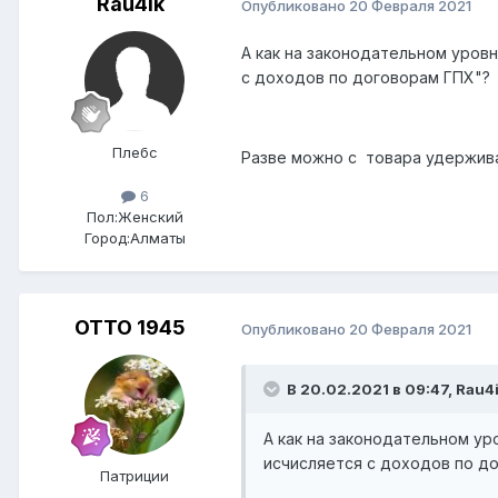
Rau4ik
Опубликовано
20 Февраля 2021
А как на законодательном уров
с доходов по договорам ГПХ"?
Плебс
Разве можно с товара удержива
6
Пол:
Женский
Город:
Алматы
ОТТО 1945
Опубликовано
20 Февраля 2021
В 20.02.2021 в 09:47,
Rau4
А как на законодательном ур
исчисляется с доходов по д
Патриции