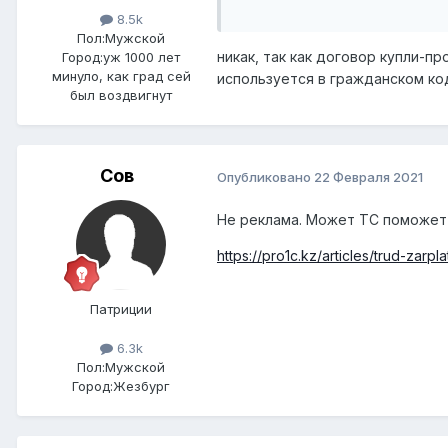
8.5k
Пол:
Мужской
никак, так как договор купли-
Город:
уж 1000 лет
минуло, как град сей
используется в гражданском код
был воздвигнут
Сов
Опубликовано
22 Февраля 2021
Не реклама. Может ТС поможет
https://pro1c.kz/articles/trud-z
Патриции
6.3k
Пол:
Мужской
Город:
Жезбург