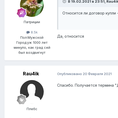
В 19.02.2021 в 23:51,
Rau4i
Относится ли договор купли
Патриции
8.5k
Да, относится
Пол:
Мужской
Город:
уж 1000 лет
минуло, как град сей
был воздвигнут
Rau4ik
Опубликовано
20 Февраля 2021
Спасибо. Получается термина "
Плебс