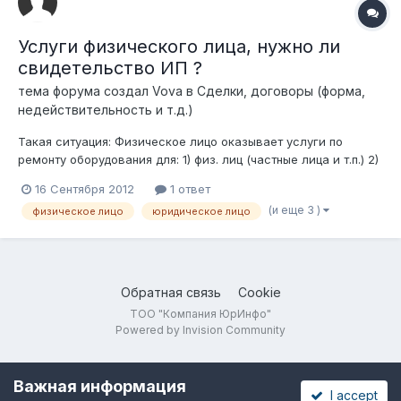
Услуги физического лица, нужно ли
свидетельство ИП ?
тема форума создал
Vova
в
Сделки, договоры (форма,
недействительность и т.д.)
Такая ситуация: Физическое лицо оказывает услуги по
ремонту оборудования для: 1) физ. лиц (частные лица и т.п.) 2)
юр. лиц (различным компаниям и т.п.) Возможно ли
16 Сентября 2012
1 ответ
официальное оформление документов (каких ?) не открывая
(и еще 3 )
физическое лицо
юридическое лицо
для себя ИП ? http://images.yandex...r=162&noreask=1 Кто
должен состав...
Обратная связь
Cookie
ТОО "Компания ЮрИнфо"
Powered by Invision Community
Важная информация
I accept