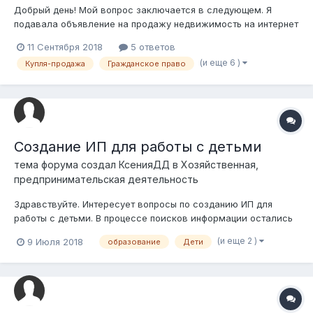
Добрый день! Мой вопрос заключается в следующем. Я
подавала объявление на продажу недвижимость на интернет
ресурсе. По моему объявлению пришли Покупатель и
11 Сентября 2018
5 ответов
Риэлтор. Между ними заключен договор, где указывается
(и еще 6 )
Купля-продажа
Гражданское право
что Покупатель обязуется уплатить сумму за оказание
риэлторских услуг. Тогда как, ме...
Создание ИП для работы с детьми
тема форума создал
КсенияДД
в
Хозяйственная,
предпринимательская деятельность
Здравствуйте. Интересует вопросы по созданию ИП для
работы с детьми. В процессе поисков информации остались
вопросы и кое-какую информацию нужно уточнить. Первый
(и еще 2 )
9 Июля 2018
образование
Дети
вопрос: Если это внешкольные занятия и в конце обучения не
выдаются справки и аттестаты, то лицензирование не нужно?
То есть если это...