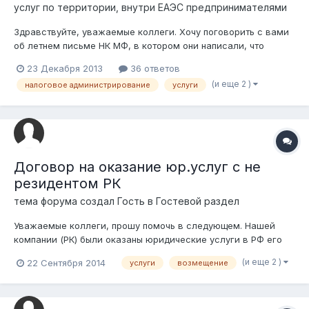
услуг по территории, внутри ЕАЭС предпринимателями
Здравствуйте, уважаемые коллеги. Хочу поговорить с вами
об летнем письме НК МФ, в котором они написали, что
теперь требуется апостилирование сертификатов
23 Декабря 2013
36 ответов
нерезидентов, выданных госорганами стран-участниц
(и еще 2 )
налоговое администрирование
услуги
Кишиневской конвенции. Вот оно: Письмо Налогового
комитета Министерства финансов Республи...
Договор на оказание юр.услуг с не
резидентом РК
тема форума создал Гость в
Гостевой раздел
Уважаемые коллеги, прошу помочь в следующем. Нашей
компании (РК) были оказаны юридические услуги в РФ его
резидентом, договор между нами не заключен. Но за нас
(и еще 2 )
22 Сентября 2014
услуги
возмещение
уже заплатила компания РФ с выплатой НДФЛ. Теперь какой
нам надо заключить договор с юристом, чтобы суд
возместил понесенные расходы на...