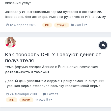
оказание услуг
Заказал у ИП изготовление партии футболок с логотипами.
Внес аванс, без договора, имею на руках чек от ИП на сумму
аванса. В тот же день (в день внесения аванса за услугу) по
(и еще 1 )
12 Февраля 2019
ИП
Услуги
истечению около 6 часов позвонил и отказался от услуги,
(нашли полее подходящего исполнитиля в плане качества
футб...
Как побороть DHL ? Требуют денег от
получателя
тема форума создал
Алинаа
в
Внешнеэкономическая
деятельность и таможня
Добрый день участникам форума! Прошу помочь в ситуации:
Турецкая фирма отправила посылку казахстанской фирме,
каталог продукции, стоимостью 1 ЕВРО, вес 200 гр. DHL
24 Декабря 2018
1 ответ
сообщает получателю, что посылка поступила и ее надо
(и еще 8 )
DHL
почта
растамаживать, понятно, что пошлины нет, но предлагают
два варианта: 1) 1...