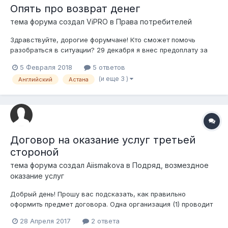
Опять про возврат денег
тема форума создал
ViPRO
в
Права потребителей
Здравствуйте, дорогие форумчане! Кто сможет помочь
разобраться в ситуации? 29 декабря я внес предоплату за
курсы Английского. Сумма очень немаленькая, так как
5 Февраля 2018
5 ответов
обещали мега опытного преподавателя и гарантию
(и еще 3 )
Английский
Астана
результата. По договору старт курсов был определен на 20
января. По факту старт 2 раза перенос...
Договор на оказание услуг третьей
стороной
тема форума создал
Aiismakova
в
Подряд, возмездное
оказание услуг
Добрый день! Прошу вас подсказать, как правильно
оформить предмет договора. Одна организация (1) проводит
инспекцию на нашу технику. 3 компания (3) желает провести
28 Апреля 2017
2 ответа
инспекцию своей техники через нашу компанию (2), сами