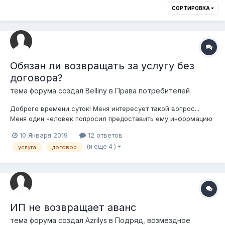
СОРТИРОВКА
Обязан ли возвращать за услугу без
договора?
тема форума создал
Belliny
в
Права потребителей
Доброго времени суток! Меня интересует такой вопрос...
Меня один человек попросил предоставить ему информацию
в виде "уроков" об интернет маркетинге из моих знаний. За
10 Января 2019
12 ответов
это он оплатил определенную сумму, все прошло, осталось
(и еще 4 )
услуга
договор
слегка информации и у нас случился с ним конфликт. Мы не
заключали с ни...
ИП не возвращает аванс
тема форума создал
Azrilys
в
Подряд, возмездное