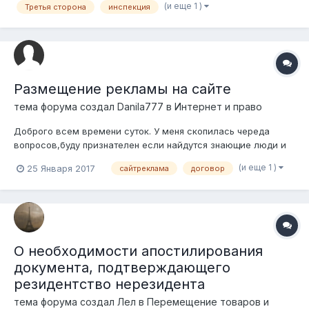
(и еще 1 )
Третья сторона
инспекция
обратиться к 1 компании они не могут, у них нет доступа. Они
обратились к нам, и м...
Размещение рекламы на сайте
тема форума создал
Danila777
в
Интернет и право
Доброго всем времени суток. У меня скопилась череда
вопросов,буду признателен если найдутся знающие люди и
помогут советом. Введение Я зарегистрировал ТОО
(и еще 1 )
25 Января 2017
сайтреклама
договор
"Образец" работающее по упрощенному режиму 3%. Создал
сайт "Образец" название сайта и ТОО одинаковые.
Подключили все платежные системы...
О необходимости апостилирования
документа, подтверждающего
резидентство нерезидента
тема форума создал
Лел
в
Перемещение товаров и