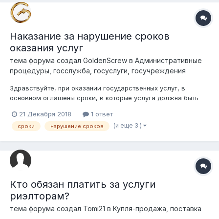
Наказание за нарушение сроков
оказания услуг
тема форума создал
GoldenScrew
в
Административные
процедуры, госслужба, госуслуги, госучреждения
Здравствуйте, при оказании государственных услуг, в
основном оглашены сроки, в которые услуга должна быть
выполнена. Как можно повлиять на то, если сроки оказания
21 Декабря 2018
1 ответ
услуг пренебрегаются и затягиваются. Существуют ли
(и еще 3 )
сроки
нарушение сроков
какие-либо наказания, штрафы для государственных
служащих за неоказание гос...
Кто обязан платить за услуги
риэлторам?
тема форума создал
Tomi21
в
Купля-продажа, поставка