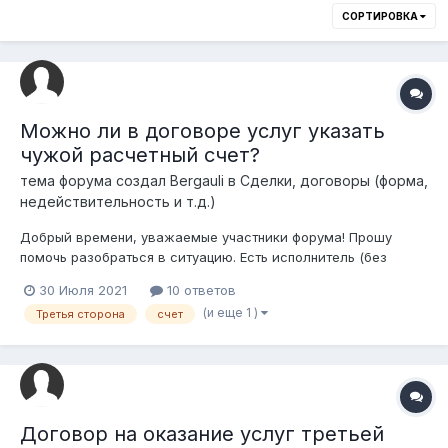
СОРТИРОВКА
Можно ли в договоре услуг указать
чужой расчетный счет?
тема форума создал
Bergauli
в
Сделки, договоры (форма,
недействительность и т.д.)
Добрый времени, уважаемые участники форума! Прошу
помочь разобраться в ситуацию. Есть исполнитель (без
юридического статута, работает на себя), заказчик (ТОО) и
30 Июля 2021
10 ответов
третья сторона (ИП). Возможно ли заказчику заключить
(и еще 1 )
Третья сторона
счет
договор на оказание услуг с исполнителем, при этом указав
расчетный с...
Договор на оказание услуг третьей