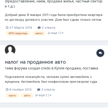
(предоставление, наем, продажа жилья, частный сектор
и т.д.)
Добрый день! В январе 2011 года была приобретена квартира
по договору долевого участия. Дом был сднан только летом
2013 года и в октябре 2013 года мы зарегистрировали право
27 Марта 2014
2 ответа
собственности на квартиру, а уже в декабре этого же года
(и еще 1 )
ИПН квартира
налог
её продали. Подскажите должны ли мы платить
индивидуальный подоходн...
налог на проданное авто
тема форума создал
credo
в
Купля-продажа, поставка
Подскажите пожалуйста, человек купил автомобиль с
аукциона. Автомобиль был конфискован приговором суда.
При покупки было указано, что имеются аресты. Аресты были
8 Ноября 2013
3 ответа
все потом сняты. При попытки перегистрации автомобиля
(и еще 2 )
налог
авто
ЦОН отказал, сказав, что нужна справка об уплате налогов.
Человек представил кв...