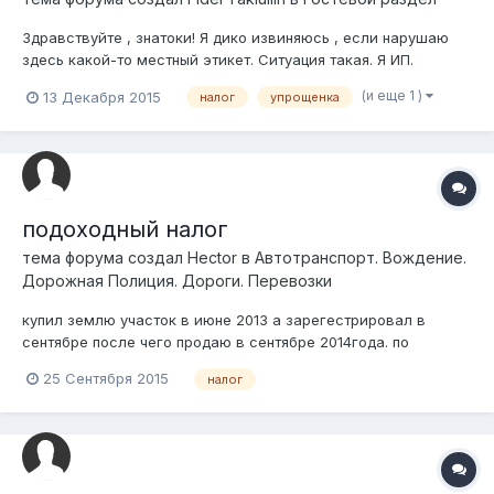
Здравствуйте , знатоки! Я дико извиняюсь , если нарушаю
здесь какой-то местный этикет. Ситуация такая. Я ИП.
Недавно продал свой магазин, предварительно произведя
(и еще 1 )
13 Декабря 2015
налог
упрощенка
актуальную оценку. Но наш родной НК для меня как
Библия(одинаково непонятна). И в нашем местном налоговом
комитете этот...
подоходный налог
тема форума создал
Hector
в
Автотранспорт. Вождение.
Дорожная Полиция. Дороги. Перевозки
купил землю участок в июне 2013 а зарегестрировал в
сентябре после чего продаю в сентябре 2014года. по
договору кп год истек а по дате регистрации получается нет.
25 Сентября 2015
налог
теперь пришла бумажка об оплате подоходного налога.
вывод нотариусы просто тупо сидящие и получающие
дармовые деньги и договора их никако...