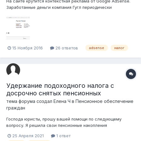
На сайте крутится контекстная реклама от Google AdSense.
Заработанные деньги компания Гугл периодически
перечисляет на казахстанскую банковскую карточку SWIFT-
переводом. Как можно легализовать такой доход? Пока
вижу два варианта, но возникают вопросы: 1) Подавать
налоговую декларацию, как...
15 Ноября 2016
26 ответов
adsense
налог
Удержание подоходного налога с
досрочно снятых пенсионных
тема форума создал
Елена Ч
в
Пенсионное обеспечение
граждан
Господа юристы, прошу вашей помощи по следующему
вопросу. Я решила свои пенсионные накопления
использовать по двум направлениям. Я часть сняла на
25 Апреля 2021
1 ответ
пенсионный аннуитет. Вторую часть собираюсь использовать