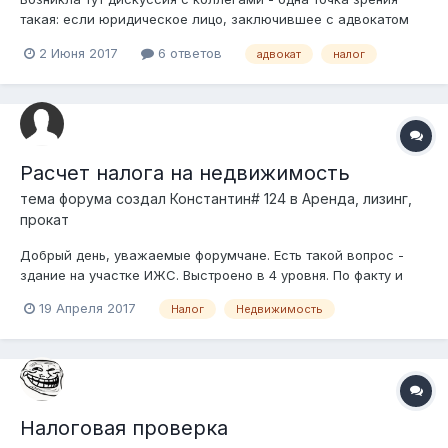
такая: если юридическое лицо, заключившее с адвокатом
договор об оказании юридической помощи, производит
2 Июня 2017
6 ответов
адвокат
налог
оплату каких-то расходов, связанных с оказанием этой
самой помощи адвокатом (за проезд в поезде/перелет
самолетом/проплыв на пароходе; за но...
Расчет налога на недвижимость
тема форума создал
Константин# 124
в
Аренда, лизинг,
прокат
Добрый день, уважаемые форумчане. Есть такой вопрос -
здание на участке ИЖС. Выстроено в 4 уровня. По факту и
планировке, жилыми будут 2 и 3 этажи. Первый цокольный
19 Апреля 2017
Налог
Недвижимость
(на уровне земли, вместо подвала) 4й мансардный. При
регистрации здания, как я понимаю, и получения
техпаспорта, будет рассчитана сумма...
Налоговая проверка