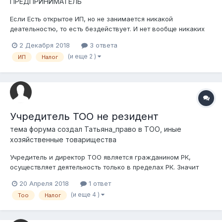
ПРЕДПРИНИМАТЕЛЬ
Если Есть открытое ИП, но не занимается никакой
деательностю, то есть бездействует. И нет вообще никаких
доходов ( просто ноль и все), обязательно ли сдавать
2 Декабря 2018
3 ответа
налоговую отчетность? Если да, то почему, и как лучше это
(и еще 2 )
ИП
Налог
сделать?
Учредитель ТОО не резидент
тема форума создал
Татьяна_право
в
ТОО, иные
хозяйственные товарищества
Учредитель и директор ТОО является гражданином РК,
осуществляет деятельность только в пределах РК. Значит
юр.лицо-резидент РК. Далее учредитель меняет гражданство
20 Апреля 2018
1 ответ
- становится резидентом РФ. Как в этом случае правильно
(и еще 4 )
Тоо
Налог
производить уплату налогов ? Какие изменения произойдут в
налогообложении?