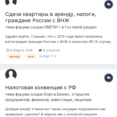
Сдача квартиры в аренду, налоги,
граждане России с ВНЖ
тема форума создал
DMITRY I.
в
Гостевой раздел
Здравствуйте, Слышал, что с 2013 года приостановлена
регистрация граждан России с ВНЖ в качестве ИП. В случае,
если такое лицо с ВНЖ захочет сдать принадлежащую ему
6 Марта 2016
8 ответов
на праве собственности квартиру есть ли у него
(и еще 1 )
аренда
внж
возможность сделать это законно? Чтобы с налогами
(поменьше желательно:)) и чи...
Налоговая конвенция с РФ
тема форума создал
Erjan
в
Бизнес, открытие
предприятий, филиалов, инвестиции, лицензии
Добрый вечер! У меня вот такая ситуация подскажите как
правильно сделать? В апреле мы с коллегой решили