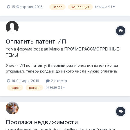
организовать концерт с участием иностранного гражданина (
(и еще 4 )
15 Февраля 2016
налог
конвенция
Россия). Все прошло плохо мы потерпели не удачу и
прогорели! Теперь налоговая мне звонит и говорит вы
должны были удержать и вы...
Оплатить патент ИП
тема форума создал
Мико
в
ПРОЧИЕ РАССМОТРЕННЫЕ
ТЕМЫ
У меня ИП по патенту. В первый раз я оплатил патент когда
открывал, теперь когда и до какого числа нужно оплатить
налог на патент следующего квартала? Можно ли не
14 Января 2016
2 ответа
оплачивать налог в течении месяца (просрочка)?будет ли за
(и еще 2 )
налог
патент
это штраф
Продажа недвижимости
тема форума создал
Fidel Takiullin
в
Гостевой раздел