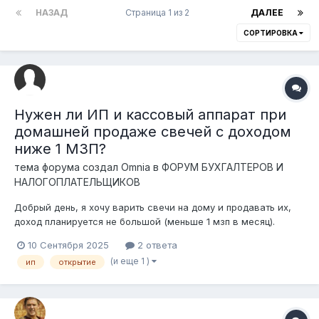
НАЗАД
Страница 1 из 2
ДАЛЕЕ
СОРТИРОВКА
Нужен ли ИП и кассовый аппарат при
домашней продаже свечей с доходом
ниже 1 МЗП?
тема форума создал
Omnia
в
ФОРУМ БУХГАЛТЕРОВ И
НАЛОГОПЛАТЕЛЬЩИКОВ
Добрый день, я хочу варить свечи на дому и продавать их,
доход планируется не большой (меньше 1 мзп в месяц).
Нужно ли мне открывать ИП? Если да, то какой режим
10 Сентября 2025
2 ответа
налогообложения выбрать? И нужна ли ккм, если оплату
(и еще 1 )
ип
открытие
принимать чисто kaspi-qr? Спасибо!