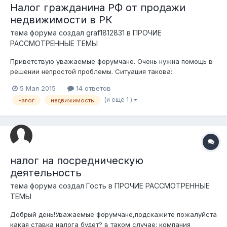
Налог гражданина РФ от продажи
недвижимости в РК
тема форума создал
graf1812831
в
ПРОЧИЕ
РАССМОТРЕННЫЕ ТЕМЫ
Приветствую уважаемые форумчане. Очень нужна помощь в
решении непростой проблемы. Ситуация такова:
Гражданинка РФ, в октябре 2014 года вступила в наследство
5 Мая 2015
14 ответов
недвижимости (частный дом). Оценки не было. Потом уехала
(и еще 1 )
налог
недвижимость
домой в РФ. В мае 2015 она приехала и продала
недвижимость гражданам РК. Без оценки, о...
налог на посредническую
деятельность
тема форума создал Гость в
ПРОЧИЕ РАССМОТРЕННЫЕ
ТЕМЫ
Добрый день!Уважаемые форумчане,подскажите пожалуйста
какая ставка налога будет? в таком случае: компания