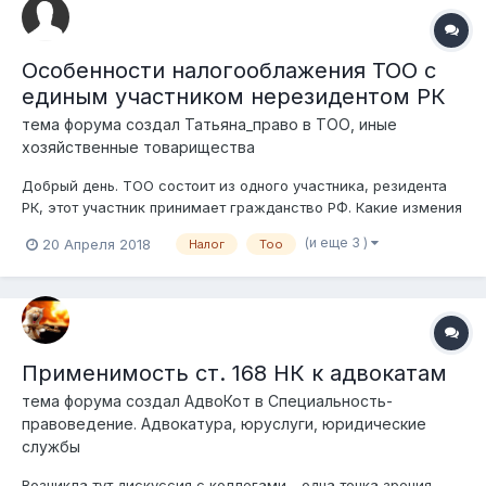
Особенности налогооблажения ТОО с
единым участником нерезидентом РК
тема форума создал
Татьяна_право
в
ТОО, иные
хозяйственные товарищества
Добрый день. ТОО состоит из одного участника, резидента
РК, этот участник принимает гражданство РФ. Какие измения
в налогооблажении будут в этом случае, при смене
(и еще 3 )
20 Апреля 2018
Налог
Тоо
гражданства участника? (Обложение на доход, имущество,
при ликвидации и тд)
Применимость ст. 168 НК к адвокатам
тема форума создал
АдвоКот
в
Специальность-
правоведение. Адвокатура, юруслуги, юридические
службы
Возникла тут дискуссия с коллегами - одна точка зрения