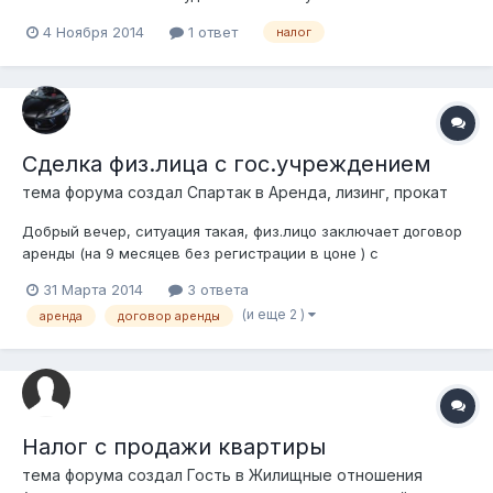
занимается посреднической деятельностью,ТОО без НДС
4 Ноября 2014
1 ответ
налог
налоговая отчетность на данный момент по упрощенной
форме,т.е 3% от оборота,а оборот не превышает 27
млн.тенге в квартал,так как скачет доллар...
Сделка физ.лица с гос.учреждением
тема форума создал
Спартак
в
Аренда, лизинг, прокат
Добрый вечер, ситуация такая, физ.лицо заключает договор
аренды (на 9 месяцев без регистрации в цоне ) с
гос.учреждением, где физ.лицо обязуется предоставлять
31 Марта 2014
3 ответа
жилое помещение сотруднику г.у., т.е в течении всего срока
(и еще 2 )
аренда
договор аренды
на счет ф.л будут падать деньги от г.у. вопрос таков нужно ли
физ.лиц плати...
Налог с продажи квартиры
тема форума создал Гость в
Жилищные отношения