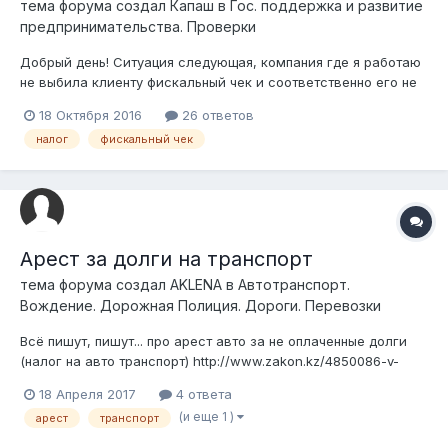
тема форума создал
Капаш
в
Гос. поддержка и развитие
предпринимательства. Проверки
Добрый день! Ситуация следующая, компания где я работаю
не выбила клиенту фискальный чек и соответственно его не
выдала, затем этот клиент написал жалобу в УГД по данному
18 Октября 2016
26 ответов
факту, в свою очередь УГД теперь грозится налоговой
налог
фискальный чек
проверкой. Данное нарушение у нас впервые до этого
никаких подобных жало...
Арест за долги на транспорт
тема форума создал
AKLENA
в
Автотранспорт.
Вождение. Дорожная Полиция. Дороги. Перевозки
Всё пишут, пишут... про арест авто за не оплаченные долги
(налог на авто транспорт) http://www.zakon.kz/4850086-v-
almaty-arestujut-bolee-tysjachi.html?
18 Апреля 2017
4 ответа
utm_source=smi2&utm_medium=exchange&utm_content=28678
(и еще 1 )
арест
транспорт
21 Вот, тут собственно и берётся вопрос: У меня отец
инвалид 2 группы (но это сей...