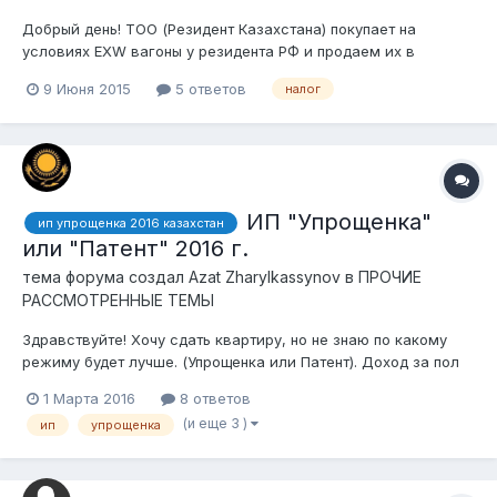
Добрый день! ТОО (Резидент Казахстана) покупает на
условиях EXW вагоны у резидента РФ и продаем их в
Узбекистан. у меня 3 вопроса: 1) продавец в РФ продает нам
9 Июня 2015
5 ответов
налог
с НДС 18%, можем ли мы их взять в зачет? 2) при отправке
из России в Узбекистан (жд транзит через РК) надо ли
платить НДС? 3) какая стор...
ИП "Упрощенка"
ип упрощенка 2016 казахстан
или "Патент" 2016 г.
тема форума создал
Azat Zharylkassynov
в
ПРОЧИЕ
РАССМОТРЕННЫЕ ТЕМЫ
Здравствуйте! Хочу сдать квартиру, но не знаю по какому
режиму будет лучше. (Упрощенка или Патент). Доход за пол
года приблизительно 1 500 000 тг. или в год 3 000 000
1 Марта 2016
8 ответов
(зависит от клиентов. Максимальный расчет) Как считать
(и еще 3 )
ип
упрощенка
налоги за Упрощенку и за Патент за 2016г.? Слышал есть
изменени...