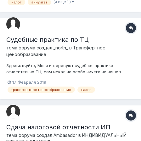
(и еще 1 )
налог
аннуитет
на жилье. При этом ЕНПФ с этой суммы удерживает
подоходный налог сразу и не предоставляет отсрочк...
Судебные практика по ТЦ
тема форума создал
_north_
в
Трансфертное
ценообразование
Здравствуйте, Меня интересуют судебная практика
относительно ТЦ, сам искал но особо ничего не нашел.
Может вы сможете помочь указав пару решений. Заранее
17 Февраля 2019
спасибо.
трансфертное ценообразование
налог
Сдача налоговой отчетности ИП
тема форума создал
Ambasador
в
ИНДИВИДУАЛЬНЫЙ