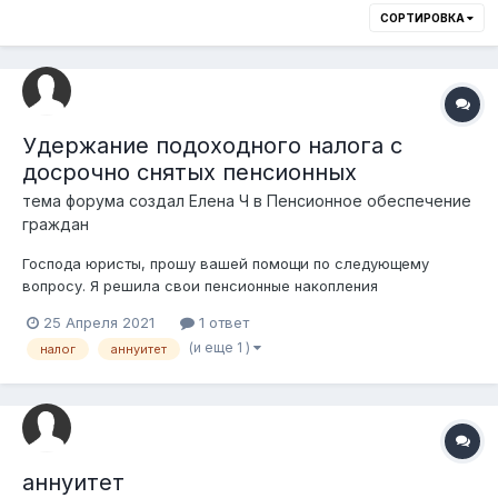
СОРТИРОВКА
Удержание подоходного налога с
досрочно снятых пенсионных
тема форума создал
Елена Ч
в
Пенсионное обеспечение
граждан
Господа юристы, прошу вашей помощи по следующему
вопросу. Я решила свои пенсионные накопления
использовать по двум направлениям. Я часть сняла на
25 Апреля 2021
1 ответ
пенсионный аннуитет. Вторую часть собираюсь использовать
(и еще 1 )
налог
аннуитет
на жилье. При этом ЕНПФ с этой суммы удерживает
подоходный налог сразу и не предоставляет отсрочк...
аннуитет