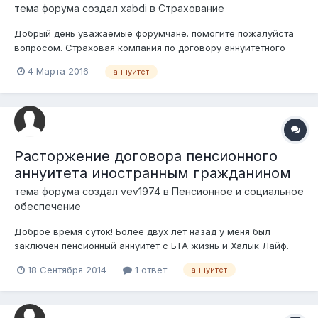
тема форума создал
xabdi
в
Страхование
Добрый день уважаемые форумчане. помогите пожалуйста
вопросом. Страховая компания по договору аннуитетного
страхования обязывает нас доплатить или часть страховой
4 Марта 2016
аннуитет
премии, если страховая выплата, полученная от страховой
компании по общему страхованию, застраховавшей нашу
компанию по общему страх...
Расторжение договора пенсионного
аннуитета иностранным гражданином
тема форума создал
vev1974
в
Пенсионное и социальное
обеспечение
Доброе время суток! Более двух лет назад у меня был
заключен пенсионный аннуитет с БТА жизнь и Халык Лайф.
Теперь я выехал на ПМЖ и стал гражданином другой страны,
18 Сентября 2014
1 ответ
аннуитет
выплаты со страховых компаний были разовые и теперь
часть денежных средств осталось в этих компаниях. Могу ли
я как гражданин другой ст...