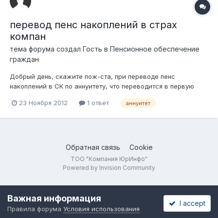
перевод пенс накоплений в страх
компан
тема форума создал Гость в
Пенсионное обеспечение
граждан
Добрый день, скажите пож-ста, при переводе пенс
накоплений в СК по аннуитету, что переводится в первую
очередь? Обяз-е пенс-е взносы или инвестиционный доход?
23 Ноября 2012
1 ответ
аннуитет
Обратная связь
Cookie
ТОО "Компания ЮрИнфо"
Powered by Invision Community
Важная информация
I accept
Правила форума
Условия использования