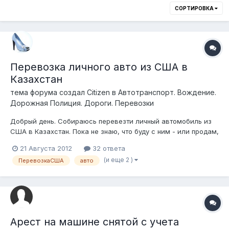
СОРТИРОВКА
Перевозка личного авто из США в
Казахстан
тема форума создал
Citizen
в
Автотранспорт. Вождение.
Дорожная Полиция. Дороги. Перевозки
Добрый день. Собираюсь перевезти личный автомобиль из
США в Казахстан. Пока не знаю, что буду с ним - или продам,
или отдам родственникам. Kакая процедура растаможки?
21 Августа 2012
32 ответа
Есть ли разница в уплате таможенных пошлин, налогов в
(и еще 2 )
ПеревозкаСША
авто
отношении автомобиля для личного пользования и для
дальнейшей перепродажи?...
Арест на машине снятой с учета