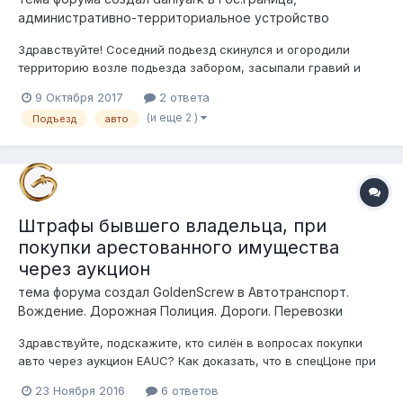
административно-территориальное устройство
Здравствуйте! Соседний подьезд скинулся и огородили
территорию возле подьезда забором, засыпали гравий и
теперь это якобы их парковка. Недавно я поставил свою
9 Октября 2017
2 ответа
машину на их «парковке» и мне кто-то ее пацарапал острым
(и еще 2 )
Подъезд
авто
предметом. Летом они поставили шлагбаум, но убрали
вскоре. На сколько это легально т...
Штрафы бывшего владельца, при
покупки арестованного имущества
через аукцион
тема форума создал
GoldenScrew
в
Автотранспорт.
Вождение. Дорожная Полиция. Дороги. Перевозки
Здравствуйте, подскажите, кто силён в вопросах покупки
авто через аукцион EAUC? Как доказать, что в спецЦоне при
постановки на учёт авто, имея на руках договор купли-
23 Ноября 2016
6 ответов
продажи, составленного на основании протокола об итогах