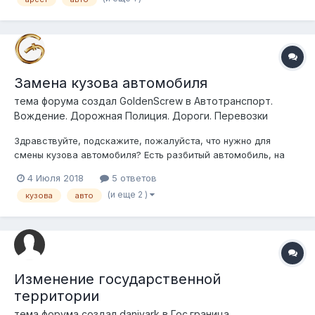
Замена кузова автомобиля
тема форума создал
GoldenScrew
в
Автотранспорт.
Вождение. Дорожная Полиция. Дороги. Перевозки
Здравствуйте, подскажите, пожалуйста, что нужно для
смены кузова автомобиля? Есть разбитый автомобиль, на
него тех. паспорт, хочу приобрести автомобиль в России
4 Июля 2018
5 ответов
такого же года, той же марки, смогу ли Я сделать замену
(и еще 2 )
кузова
авто
кузова, какие документы для этого нужны, желательно с
ссылкой на закон
Изменение государственной
территории
тема форума создал
daniyark
в
Гос.граница,