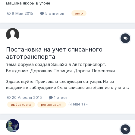
машина якобы в угоне
9 Мая 2015
5 ответов
авто
Постановка на учет списанного
автотранспорта
тема форума создал
Sаша3G
в
Автотранспорт.
Вождение. Дорожная Полиция. Дороги. Перевозки
Здравствуйте. Произошла следующая ситуация. Из-за
введения в заблуждение было списано авто(снятие с учета в
связи с выбраковкой). Но как выяснилось позже, авто цело и
20 Апреля 2015
1 ответ
невредимо, имеются "хозяева", которые его используют и
(и еще 1 )
выбраковка
регистрация
желают его зарегистрировать. Возможно ли его снова
поставить на учет? Искал в...