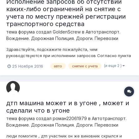
Исполнение запросов об отсутствии
каких-либо ограничений на снятие с
учета по месту прежней регистрации
транспортного средства
тема форума создал
GoldenScrew
в
Автотранспорт.
Вождение. Дорожная Полиция. Дороги. Перевозки
Здравствуйте, подскажите пожалуйста, чем
руководствуются при исполнении запросов Согласно пункта
57, Правил государственной регистрации и учета отдельных
(и еще 2 )
25 Ноября 2016
авто
снятие с учета
видов транспортных средств по идентификационному номеру
транспортного средства (с изменениями по состоянию на
12.04.2016 г.) Где регл...
дтп машина может и в угоне , может и
сделали что в угоне
тема форума создал
роман22061979
в
Автотранспорт.
Вождение. Дорожная Полиция. Дороги. Перевозки
люди помогите , дтп участник он же виновник скрылся и