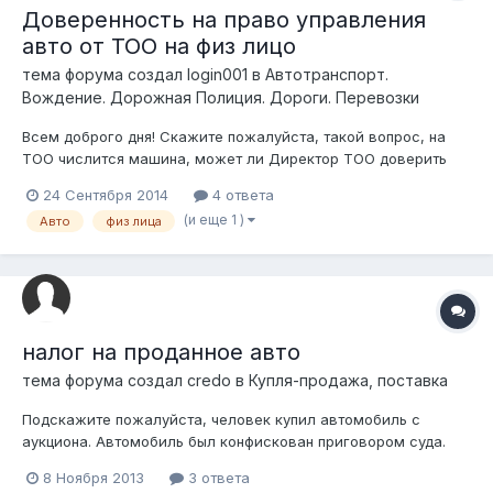
Доверенность на право управления
авто от ТОО на физ лицо
тема форума создал
login001
в
Автотранспорт.
Вождение. Дорожная Полиция. Дороги. Перевозки
Всем доброго дня! Скажите пожалуйста, такой вопрос, на
ТОО числится машина, может ли Директор ТОО доверить
право управления данным авто третьему лицу (письменной
24 Сентября 2014
4 ответа
доверенностью, с печатью ТОО и подписью)? Заранее
(и еще 1 )
Авто
физ лица
спасибо за ответ!
налог на проданное авто
тема форума создал
credo
в
Купля-продажа, поставка
Подскажите пожалуйста, человек купил автомобиль с
аукциона. Автомобиль был конфискован приговором суда.
При покупки было указано, что имеются аресты. Аресты были
8 Ноября 2013
3 ответа
все потом сняты. При попытки перегистрации автомобиля