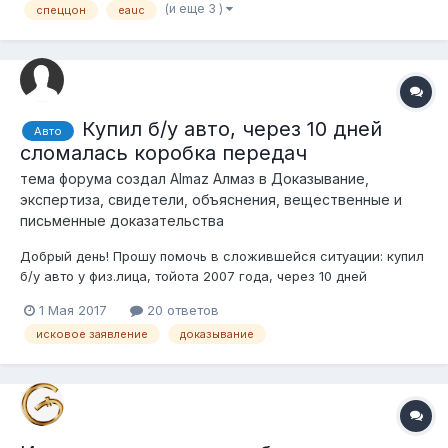
(и еще 3 )
спеццон
eauc
электронного аукциона, купленного через аукцион EAUC,
победитель/новый вл...
Купил б/у авто, через 10 дней
Авто
сломалась коробка передач
тема форума создал
Almaz Алмаз
в
Доказывание,
экспертиза, свидетели, объяснения, вещественные и
письменные доказательства
Добрый день! Прошу помочь в сложившейся ситуации: купил
б/у авто у физ.лица, тойота 2007 года, через 10 дней
сломалась коробка передач. Хотел обратиться в суд с иском
1 Мая 2017
20 ответов
о возмещении стоимости ремонта авто. При этом при
исковое заявление
доказывание
покупке авто оформлялся через ГАИ, т.е без заключения
договора купли-продажи. Перед...