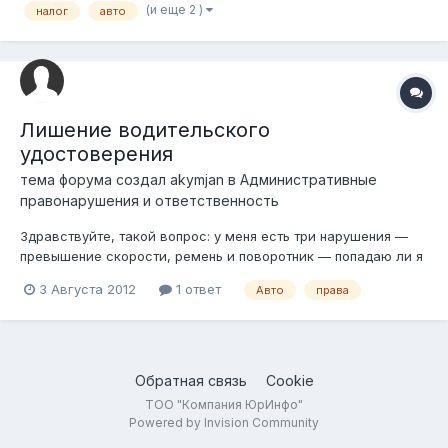
(и еще 2 )
налог
авто
ЦОН отказал, сказав, что нужна справка об уплате налогов.
Человек представил кв...
Лишение водительского
удостоверения
тема форума создал
akymjan
в
Административные
правонарушения и ответственность
Здравствуйте, такой вопрос: у меня есть три нарушения —
превышение скорости, ремень и поворотник — попадаю ли я
под систематическое нарушение? Лишат ли меня прав?
3 Августа 2012
1 ответ
Авто
права
Обратная связь
Cookie
ТОО "Компания ЮрИнфо"
Powered by Invision Community