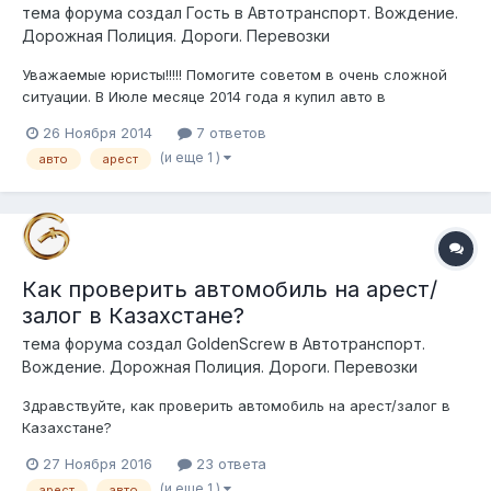
тема форума создал Гость в
Автотранспорт. Вождение.
Дорожная Полиция. Дороги. Перевозки
Уважаемые юристы!!!!! Помогите советом в очень сложной
ситуации. В Июле месяце 2014 года я купил авто в
Алматинской области, предыдущий владелец в моем
26 Ноября 2014
7 ответов
присутствии снял машину с учета и я поставив машину на
(и еще 1 )
авто
арест
транзитный номер благополучно перегнал ее в Алматы. Где
на следующий день поставил ее на уче...
Как проверить автомобиль на арест/
залог в Казахстане?
тема форума создал
GoldenScrew
в
Автотранспорт.
Вождение. Дорожная Полиция. Дороги. Перевозки
Здравствуйте, как проверить автомобиль на арест/залог в
Казахстане?
27 Ноября 2016
23 ответа
(и еще 1 )
арест
авто