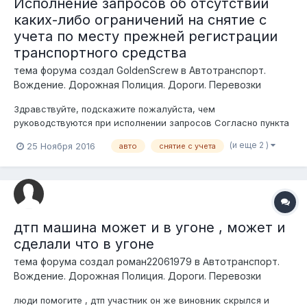
Исполнение запросов об отсутствии
каких-либо ограничений на снятие с
учета по месту прежней регистрации
транспортного средства
тема форума создал
GoldenScrew
в
Автотранспорт.
Вождение. Дорожная Полиция. Дороги. Перевозки
Здравствуйте, подскажите пожалуйста, чем
руководствуются при исполнении запросов Согласно пункта
57, Правил государственной регистрации и учета отдельных
(и еще 2 )
25 Ноября 2016
авто
снятие с учета
видов транспортных средств по идентификационному номеру
транспортного средства (с изменениями по состоянию на
12.04.2016 г.) Где регл...
дтп машина может и в угоне , может и
сделали что в угоне
тема форума создал
роман22061979
в
Автотранспорт.
Вождение. Дорожная Полиция. Дороги. Перевозки
люди помогите , дтп участник он же виновник скрылся и