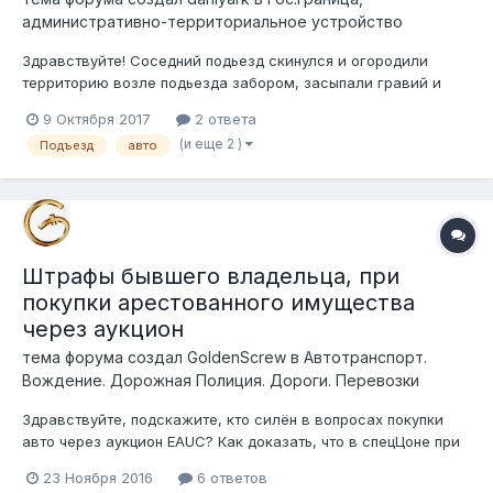
административно-территориальное устройство
Здравствуйте! Соседний подьезд скинулся и огородили
территорию возле подьезда забором, засыпали гравий и
теперь это якобы их парковка. Недавно я поставил свою
9 Октября 2017
2 ответа
машину на их «парковке» и мне кто-то ее пацарапал острым
(и еще 2 )
Подъезд
авто
предметом. Летом они поставили шлагбаум, но убрали
вскоре. На сколько это легально т...
Штрафы бывшего владельца, при
покупки арестованного имущества
через аукцион
тема форума создал
GoldenScrew
в
Автотранспорт.
Вождение. Дорожная Полиция. Дороги. Перевозки
Здравствуйте, подскажите, кто силён в вопросах покупки
авто через аукцион EAUC? Как доказать, что в спецЦоне при
постановки на учёт авто, имея на руках договор купли-
23 Ноября 2016
6 ответов
продажи, составленного на основании протокола об итогах