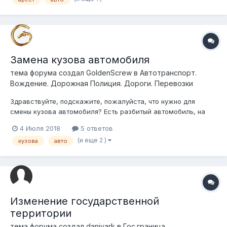
Замена кузова автомобиля
тема форума создал
GoldenScrew
в
Автотранспорт.
Вождение. Дорожная Полиция. Дороги. Перевозки
Здравствуйте, подскажите, пожалуйста, что нужно для
смены кузова автомобиля? Есть разбитый автомобиль, на
него тех. паспорт, хочу приобрести автомобиль в России
4 Июля 2018
5 ответов
такого же года, той же марки, смогу ли Я сделать замену
(и еще 2 )
кузова
авто
кузова, какие документы для этого нужны, желательно с
ссылкой на закон
Изменение государственной
территории
тема форума создал
daniyark
в
Гос.граница,