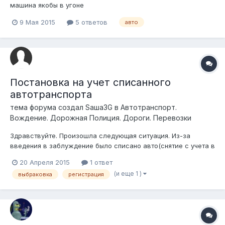
машина якобы в угоне
9 Мая 2015
5 ответов
авто
Постановка на учет списанного
автотранспорта
тема форума создал
Sаша3G
в
Автотранспорт.
Вождение. Дорожная Полиция. Дороги. Перевозки
Здравствуйте. Произошла следующая ситуация. Из-за
введения в заблуждение было списано авто(снятие с учета в
связи с выбраковкой). Но как выяснилось позже, авто цело и
20 Апреля 2015
1 ответ
невредимо, имеются "хозяева", которые его используют и
(и еще 1 )
выбраковка
регистрация
желают его зарегистрировать. Возможно ли его снова
поставить на учет? Искал в...