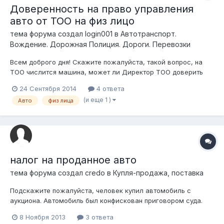
Доверенность на право управления
авто от ТОО на физ лицо
тема форума создал
login001
в
Автотранспорт.
Вождение. Дорожная Полиция. Дороги. Перевозки
Всем доброго дня! Скажите пожалуйста, такой вопрос, на
ТОО числится машина, может ли Директор ТОО доверить
право управления данным авто третьему лицу (письменной
24 Сентября 2014
4 ответа
доверенностью, с печатью ТОО и подписью)? Заранее
(и еще 1 )
Авто
физ лица
спасибо за ответ!
налог на проданное авто
тема форума создал
credo
в
Купля-продажа, поставка
Подскажите пожалуйста, человек купил автомобиль с
аукциона. Автомобиль был конфискован приговором суда.
При покупки было указано, что имеются аресты. Аресты были
8 Ноября 2013
3 ответа
все потом сняты. При попытки перегистрации автомобиля