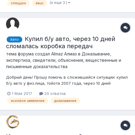
(и еще 3 )
спеццон
eauc
электронного аукциона, купленного через аукцион EAUC,
победитель/новый вл...
Купил б/у авто, через 10 дней
Авто
сломалась коробка передач
тема форума создал
Almaz Алмаз
в
Доказывание,
экспертиза, свидетели, объяснения, вещественные и
письменные доказательства
Добрый день! Прошу помочь в сложившейся ситуации: купил
б/у авто у физ.лица, тойота 2007 года, через 10 дней
сломалась коробка передач. Хотел обратиться в суд с иском
1 Мая 2017
20 ответов
о возмещении стоимости ремонта авто. При этом при
исковое заявление
доказывание
покупке авто оформлялся через ГАИ, т.е без заключения
договора купли-продажи. Перед...