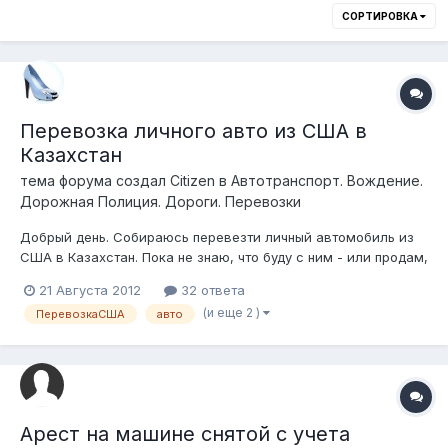
СОРТИРОВКА
Перевозка личного авто из США в
Казахстан
тема форума создал
Citizen
в
Автотранспорт. Вождение.
Дорожная Полиция. Дороги. Перевозки
Добрый день. Собираюсь перевезти личный автомобиль из
США в Казахстан. Пока не знаю, что буду с ним - или продам,
или отдам родственникам. Kакая процедура растаможки?
21 Августа 2012
32 ответа
Есть ли разница в уплате таможенных пошлин, налогов в
(и еще 2 )
ПеревозкаСША
авто
отношении автомобиля для личного пользования и для
дальнейшей перепродажи?...
Арест на машине снятой с учета