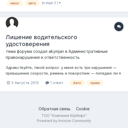
(и еще 2 )
налог
авто
ЦОН отказал, сказав, что нужна справка об уплате налогов.
Человек представил кв...
Лишение водительского
удостоверения
тема форума создал
akymjan
в
Административные
правонарушения и ответственность
Здравствуйте, такой вопрос: у меня есть три нарушения —
превышение скорости, ремень и поворотник — попадаю ли я
под систематическое нарушение? Лишат ли меня прав?
3 Августа 2012
1 ответ
Авто
права
Обратная связь
Cookie
ТОО "Компания ЮрИнфо"
Powered by Invision Community