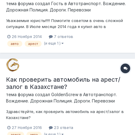
тема форума создал Гость в
Автотранспорт. Вождение.
Дорожная Полиция. Дороги. Перевозки
Уважаемые юристы!!!!! Помогите советом в очень сложной
ситуации. В Июле месяце 2014 года я купил авто в
Алматинской области, предыдущий владелец в моем
26 Ноября 2014
7 ответов
присутствии снял машину с учета и я поставив машину на
(и еще 1 )
авто
арест
транзитный номер благополучно перегнал ее в Алматы. Где
на следующий день поставил ее на уче...
Как проверить автомобиль на арест/
залог в Казахстане?
тема форума создал
GoldenScrew
в
Автотранспорт.
Вождение. Дорожная Полиция. Дороги. Перевозки
Здравствуйте, как проверить автомобиль на арест/залог в
Казахстане?
27 Ноября 2016
23 ответа
(и еще 1 )
арест
авто