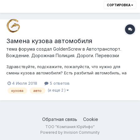
СОРТИРОВКА
Замена кузова автомобиля
тема форума создал
GoldenScrew
в
Автотранспорт.
Вождение. Дорожная Полиция. Дороги. Перевозки
Здравствуйте, подскажите, пожалуйста, что нужно для
смены кузова автомобиля? Есть разбитый автомобиль, на
него тех. паспорт, хочу приобрести автомобиль в России
4 Июля 2018
5 ответов
такого же года, той же марки, смогу ли Я сделать замену
(и еще 2 )
кузова
авто
кузова, какие документы для этого нужны, желательно с
ссылкой на закон
Обратная связь
Cookie
ТОО "Компания ЮрИнфо"
Powered by Invision Community